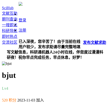
SciHub
文献互助
期刊查询
登录
一搜即达
注册
科研导航
即时热点
已入深夜，您辛苦了！由于当前在线
交流社区
发布
文献
求助
用户较少，发布求助请尽量完整地填
写文献信息，科研通机器人24小时在线，伴您度过漫漫科
研夜！祝你早点完成任务，早点休息，好梦！
bjut
Lv4
520 积分
2023-11-03 加入