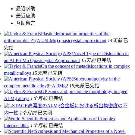
最近求助
最近应助
互助留言
Plastic deformation properties of the
orthorhombic ?'-(Al-Pd-Mn) quasicrystal approximant
14天前
已
完结
Novel Type of Dislocation in
an Al-Pd-Mn Quasicrystal Approximant
15天前
已完结
On the concept of metadislocations in complex
metallic alloys
15天前
已完结
Superconductivity in the
complex metallic alloyβ−Al3Mg2
15天前
已完结
GP zones and precipitate morphology in aged
Al-Mg alloys
1个月前
已完结
高濃度のAl-Mg合金板における析出物密度の不
均一性
1个月前
已关闭
Properties and Applications of Complex
Intermetallics
1个月前
已完结
Synthesis and Mechanical Properties of a Novel