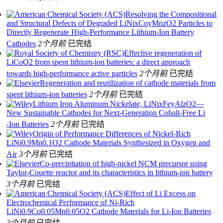
Resolving the Compositional
and Structural Defects of Degraded LiNixCoyMnzO2 Particles to
Directly Regenerate High-Performance Lithium-Ion Battery
Cathodes
2个月前
已完结
Effective regeneration of
LiCoO2 from spent lithium-ion batteries: a direct approach
towards high-performance active particles
2个月前
已完结
Regeneration and reutilization of cathode materials from
spent lithium-ion batteries
2个月前
已完结
Lithium Iron Aluminum Nickelate, LiNixFeyAlzO2—
New Sustainable Cathodes for Next‐Generation Cobalt‐Free Li
‐Ion Batteries
2个月前
已完结
Origin of Performance Differences of Nickel‐Rich
LiNi0.9Mn0.1O2 Cathode Materials Synthesized in Oxygen and
Air
3个月前
已完结
Co-precipitation of high‑nickel NCM precursor using
Taylor-Couette reactor and its characteristics in lithium-ion battery
3个月前
已完结
Effect of Li Excess on
Electrochemical Performance of Ni-Rich
LiNi0.9Co0.05Mn0.05O2 Cathode Materials for Li-Ion Batteries
3个月前
已完结