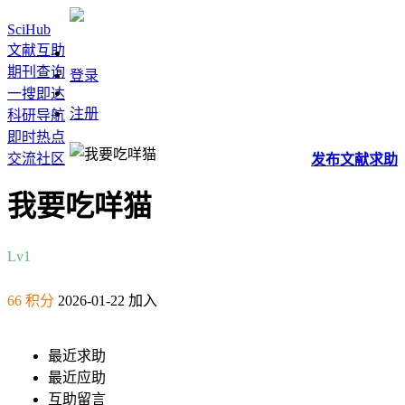
SciHub
文献互助
期刊查询
登录
一搜即达
注册
科研导航
即时热点
交流社区
发布
文献
求助
我要吃咩猫
Lv1
66 积分
2026-01-22 加入
最近求助
最近应助
互助留言