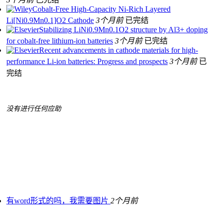
Cobalt‐Free High‐Capacity Ni‐Rich Layered
Li[Ni0.9Mn0.1]O2 Cathode
3个月前
已完结
Stabilizing LiNi0.9Mn0.1O2 structure by Al3+ doping
for cobalt-free lithium-ion batteries
3个月前
已完结
Recent advancements in cathode materials for high-
performance Li-ion batteries: Progress and prospects
3个月前
已
完结
没有进行任何应助
有word形式的吗，我需要图片
2个月前