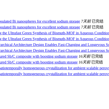
sulated Bi nanospheres for excellent sodium storage
7天前
已完结
sulated Bi nanospheres for excellent sodium storage
7天前
已完结
ing the Ultrafast Green Synthesis of Bismuth‐MOF in Aqueous Conditio
ing the Ultrafast Green Synthesis of Bismuth-MOF in Aqueous Conditio
erarchical Architecture Design Enables Fast‐Charging and Longevous S
erarchical Architecture Design Enables Fast‐Charging and Longevous S
uctured Sb/C composite with boosting sodium storage
16天前
已完结
uctured Sb/C composite with boosting sodium storage
16天前
已完结
atiotemporally homogeneous crystallization for ambient scalable perovs
atiotemporally homogeneous crystallization for ambient scalable perovs