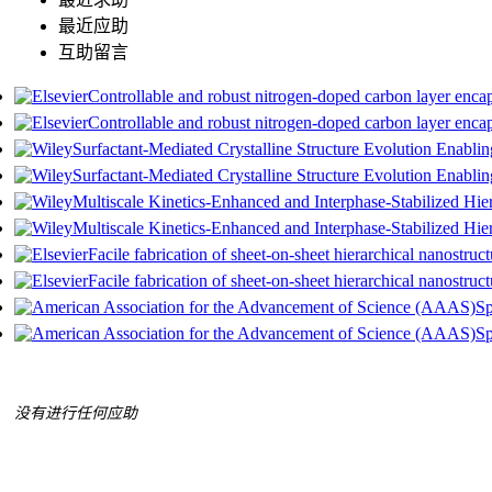
最近应助
互助留言
Controllable and robust nitrogen-doped carbon layer encap
Controllable and robust nitrogen-doped carbon layer encap
Surfactant‐Mediated Crystalline Structure Evolution Enabl
Surfactant-Mediated Crystalline Structure Evolution Enabl
Multiscale Kinetics‐Enhanced and Interphase‐Stabilized Hi
Multiscale Kinetics‐Enhanced and Interphase‐Stabilized Hi
Facile fabrication of sheet-on-sheet hierarchical nanostr
Facile fabrication of sheet-on-sheet hierarchical nanostr
Sp
Sp
没有进行任何应助