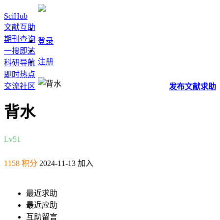
SciHub
文献互助
期刊查询
登录
一搜即达
注册
科研导航
即时热点
交流社区
发布
文献
求助
背水
Lv5
1
1158 积分
2024-11-13 加入
最近求助
最近应助
互助留言