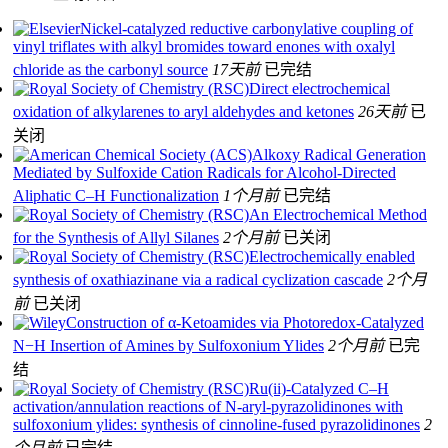
Nickel-catalyzed reductive carbonylative coupling of
vinyl triflates with alkyl bromides toward enones with oxalyl
chloride as the carbonyl source
17天前
已完结
Direct electrochemical
oxidation of alkylarenes to aryl aldehydes and ketones
26天前
已
关闭
Alkoxy Radical Generation
Mediated by Sulfoxide Cation Radicals for Alcohol-Directed
Aliphatic C–H Functionalization
1个月前
已完结
An Electrochemical Method
for the Synthesis of Allyl Silanes
2个月前
已关闭
Electrochemically enabled
synthesis of oxathiazinane via a radical cyclization cascade
2个月
前
已关闭
Construction of α‐Ketoamides via Photoredox‐Catalyzed
N−H Insertion of Amines by Sulfoxonium Ylides
2个月前
已完
结
Ru(ii)-Catalyzed C–H
activation/annulation reactions of N-aryl-pyrazolidinones with
sulfoxonium ylides: synthesis of cinnoline-fused pyrazolidinones
2
个月前
已完结