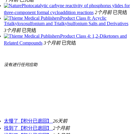
Photocatalytic carbyne reactivity of phosphorus ylides for
three-component formal cycloaddition reactions
2个月前
已完结
Product Class 8: Acyclic
Trialkyloxosulfonium and Trialkylsulfonium Salts and Derivatives
3个月前
已完结
Product Class 4: 1,2-Diketones and
Related Compounds
3个月前
已完结
没有进行任何应助
太慢了【积分已退回】
26天前
找到了【积分已退回】
2个月前