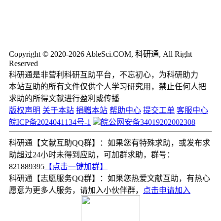
Copyright © 2020-2026 AbleSci.COM, 科研通, All Right
Reserved
科研通是非营利科研互助平台，不忘初心，为科研助力
本站互助的所有文件仅供个人学习研究用，禁止任何人把
求助的所得文献进行盈利或传播
版权声明
关于本站
捐赠本站
帮助中心
提交工单
客服中心
皖ICP备2024041134号-1
皖公网安备34019202002308
科研通【文献互助QQ群】：如果您有特殊求助，或发布求
助超过24小时未得到应助，可加群求助，群号：
821889395
【点击一键加群】
科研通【志愿服务QQ群】：如果您热爱文献互助，有热心
愿意为更多人服务，请加入小伙伴群，
点击申请加入