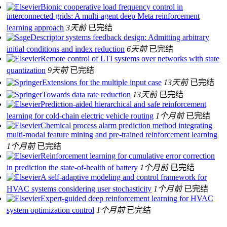
Bionic cooperative load frequency control in
interconnected grids: A multi-agent deep Meta reinforcement
learning approach
3天前
已完结
Descriptor systems feedback design: Admitting arbitrary
initial conditions and index reduction
6天前
已完结
Remote control of LTI systems over networks with state
quantization
9天前
已完结
Extensions for the multiple input case
13天前
已完结
Towards data rate reduction
13天前
已完结
Prediction-aided hierarchical and safe reinforcement
learning for cold-chain electric vehicle routing
1个月前
已完结
Chemical process alarm prediction method integrating
multi-modal feature mining and pre-trained reinforcement learning
1个月前
已完结
Reinforcement learning for cumulative error correction
in prediction the state-of-health of battery
1个月前
已完结
A self-adaptive modeling and control framework for
HVAC systems considering user stochasticity
1个月前
已完结
Expert-guided deep reinforcement learning for HVAC
system optimization control
1个月前
已完结