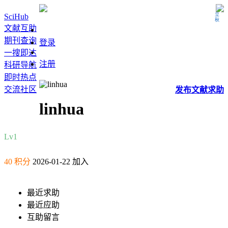
立秋
SciHub
文献互助
期刊查询
登录
一搜即达
注册
科研导航
即时热点
交流社区
发布
文献
求助
linhua
Lv1
40 积分
2026-01-22 加入
最近求助
最近应助
互助留言