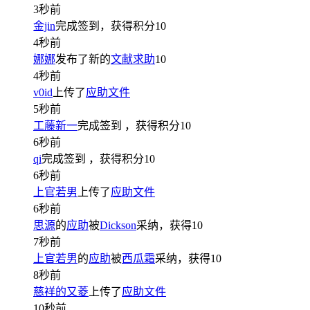
3秒前
金jin
完成签到，获得积分
10
4秒前
娜娜
发布了新的
文献求助
10
4秒前
v0id
上传了
应助文件
5秒前
工藤新一
完成签到
，获得积分
10
6秒前
qi
完成签到
，获得积分
10
6秒前
上官若男
上传了
应助文件
6秒前
思源
的
应助
被
Dickson
采纳，获得
10
7秒前
上官若男
的
应助
被
西瓜霜
采纳，获得
10
8秒前
慈祥的又菱
上传了
应助文件
10秒前