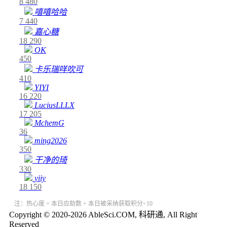
8
480
嘻嘻哈哈
7
440
嘉心糖
18
290
OK
450
卡乐瑞咩吹可
410
YIYI
16
220
LuciusLLLX
17
205
MchemG
36
ming2026
350
干净的琦
330
yiiy
18
150
注：热心度 = 本日应助数 + 本日被采纳获取积分÷10
Copyright © 2020-2026 AbleSci.COM, 科研通, All Right
Reserved