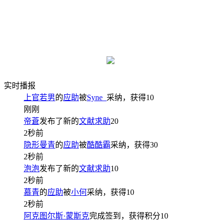
实时播报
上官若男
的
应助
被
Syne_
采纳，获得
10
刚刚
帝蒼
发布了新的
文献求助
20
2秒前
隐形曼青
的
应助
被
酷酷霸
采纳，获得
30
2秒前
泡泡
发布了新的
文献求助
10
2秒前
慕青
的
应助
被
小何
采纳，获得
10
2秒前
阿克图尔斯·蒙斯克
完成签到，获得积分
10