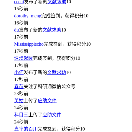
cccui
发布了新的
文献求助
10
15秒前
dorothy_meng
完成签到，获得积分
10
16秒前
du
发布了新的
文献求助
10
17秒前
Mississippiecho
完成签到，获得积分
10
17秒前
烂漫起眸
完成签到，获得积分
10
17秒前
小何
发布了新的
文献求助
10
17秒前
春苗
关注了科研通微信公众号
23秒前
英姑
上传了
应助文件
24秒前
科目三
上传了
应助文件
24秒前
直率的百川
完成签到，获得积分
10