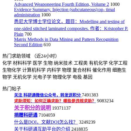
Advanced Weaponeering Fourth Edition, Volume 2
1000
Evidence Summary. Injection (subcutaneous):op- timal
administration
1000
悉尼大学博士学位论文，题目：Modelling and testing of
one-sided stitched laminated composites. 作者：Kristopher P.
Plain
700
Matrix Methods in Data Mining and Pattern Recognition
Second Edition
610
热门求助领域
（近24小时）
化学
材料科学
医学
生物
纳米技术
工程类
有机化学
化学工程
生物化学
计算机科学
内科学
物理
复合材料
催化作用
细胞生
物学
无机化学
光电子学
物理化学
电极
基因
热门帖子
7491383
关注
科研通微信公众号，转发送积分
9083234
求助须知：如何正确求助？哪些是违规求助？
关于积分的说明
19371137
捐赠科研通
7104059
什么是DOI，文献DOI怎么找？
3249239
关于科研通互助平台的介绍
2418835