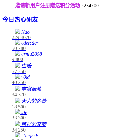
邀请新用户注册赠送积分活动
2234700
今日热心研友
Kao
229
4670
cdercder
50
780
arniu2008
9
800
虫培
57
250
v0id
40
350
丰富语蕊
34
370
大力的冬萱
18
500
ale
33
300
慈祥的又菱
34
250
GingerF