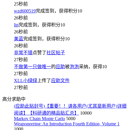
25秒前
wzd600519
完成签到，获得积分
10
26秒前
lin
完成签到，获得积分
10
26秒前
美蓝
完成签到，获得积分
10
26秒前
非常不错
点赞了
社区帖子
27秒前
不做第一只做唯一
的
应助
被
泡泡
采纳，获得
10
27秒前
XLL小绿绿
上传了
应助文件
27秒前
高分求助中
(应助此贴封号)【重要！！请各用户(尤其是新用户)详细
阅读】【科研通的精品贴汇总】
10000
Markov Chain Monte Carlo
5000
Weaponeering: An Introduction Fourth Edition, Volume 1
1000