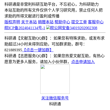
科研通是非营利科研互助平台，不忘初心，为科研助力
本站互助的所有文件仅供个人学习研究用，禁止任何人把
求助的所得文献进行盈利或传播
版权声明
关于本站
捐赠本站
帮助中心
提交工单
客服中心
皖ICP备2024041134号-1
皖公网安备34019202002308
科研通【文献互助QQ群】：如果您有特殊求助，或发布求
助超过24小时未得到应助，可加群求助，群号：
821889395
【点击一键加群】
科研通【志愿服务QQ群】：如果您热爱文献互助，有热心
愿意为更多人服务，请加入小伙伴群，
点击申请加入
关注微信服务号
科研通