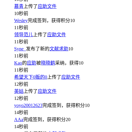
慕青
上传了
应助文件
10秒前
Wesley
完成签到，获得积分
10
11秒前
领导范儿
上传了
应助文件
11秒前
Syne_
发布了新的
文献求助
10
11秒前
Kao
的
应助
被
晓晓鹤
采纳，获得
10
11秒前
希望天下0贩的0
上传了
应助文件
12秒前
英姑
上传了
应助文件
12秒前
yoyo20012623
完成签到，获得积分
10
14秒前
AAa
完成签到，获得积分
20
14秒前