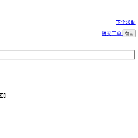
下个求助
提交工单
留言
回】