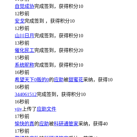
自觉成协
完成签到，获得积分
10
12秒前
安戈
完成签到
，获得积分
10
12秒前
山川日月
完成签到，获得积分
10
13秒前
催化民工
完成签到，获得积分
20
15秒前
系统昵称
完成签到，获得积分
10
16秒前
希望天下0贩的0
的
应助
被
甜蜜花
采纳，获得
10
16秒前
344061512
完成签到，获得积分
10
16秒前
yiiy
上传了
应助文件
17秒前
愉快的真
的
应助
被
科研通管家
采纳，获得
40
17秒前