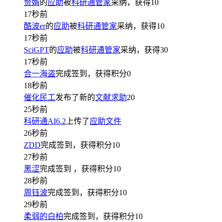
赘婿
的
应助
被
科研通管家
采纳，获得
10
17秒前
酷波er
的
应助
被
科研通管家
采纳，获得
10
17秒前
SciGPT
的
应助
被
科研通管家
采纳，获得
30
17秒前
合一海盗
完成签到，获得积分
0
18秒前
催化民工
发布了新的
文献求助
20
25秒前
科研通AI6.2
上传了
应助文件
26秒前
ZDD
完成签到，获得积分
10
27秒前
黑涩
完成签到
，获得积分
10
28秒前
周钰波
完成签到，获得积分
10
29秒前
柔弱的白柏
完成签到，获得积分
10