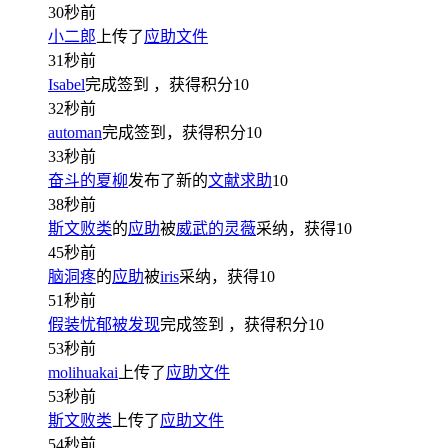
30秒前
小二郎
上传了
应助文件
31秒前
Isabel
完成签到
，获得积分
10
32秒前
automan
完成签到，获得积分
10
33秒前
奋斗的夏柳
发布了新的
文献求助
10
38秒前
斯文败类
的
应助
被
威武的灵薇
采纳，获得
10
45秒前
脑洞疼
的
应助
被
iris
采纳，获得
10
51秒前
假装忧郁被发现
完成签到
，获得积分
10
53秒前
molihuakai
上传了
应助文件
53秒前
斯文败类
上传了
应助文件
54秒前