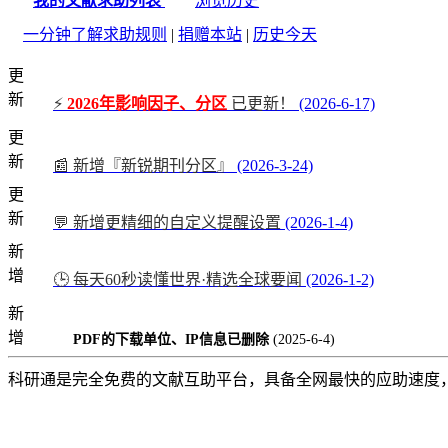
我的文献求助列表
浏览历史
一分钟了解求助规则
|
捐赠本站
|
历史今天
更
新
⚡
2026年影响因子、分区
已更新！
(2026-6-17)
更
新
📰 新增『新锐期刊分区』
(2026-3-24)
更
新
💬 新增更精细的自定义提醒设置
(2026-1-4)
新
增
🕒 每天60秒读懂世界·精选全球要闻
(2026-1-2)
新
增
PDF的下载单位、IP信息已删除
(2025-6-4)
科研通是完全免费的文献互助平台，具备全网最快的应助速度