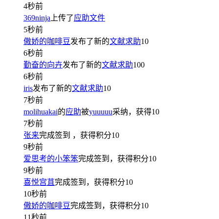
4秒前
369ninja
上传了
应助文件
5秒前
傲娇的咖啡豆
发布了新的
文献求助
10
6秒前
勤奋的向卉
发布了新的
文献求助
100
6秒前
iris
发布了新的
文献求助
10
7秒前
molihuakai
的
应助
被
yuuuuu
采纳，获得
10
7秒前
张来
完成签到
，获得积分
10
9秒前
爱思考的小笨笨
完成签到，获得积分
10
9秒前
喜悦宫苴
完成签到，获得积分
10
10秒前
傲娇的咖啡豆
完成签到，获得积分
10
11秒前