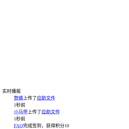
实时播报
赘婿
上传了
应助文件
1秒前
小马甲
上传了
应助文件
1秒前
FAQ
完成签到，获得积分
10