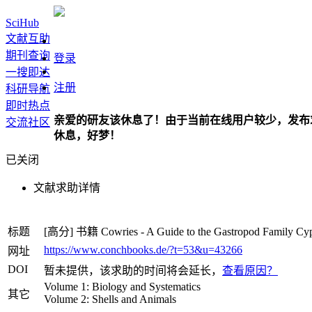
SciHub
文献互助
期刊查询
登录
一搜即达
注册
科研导航
即时热点
亲爱的研友该休息了！由于当前在线用户较少，发布
交流社区
休息，好梦！
已关闭
文献求助详情
标题
[高分]
书籍
Cowries - A Guide to the Gastropod Family Cy
https://www.conchbooks.de/?t=53&u=43266
网址
DOI
暂未提供，该求助的时间将会延长，
查看原因？
Volume 1: Biology and Systematics
其它
Volume 2: Shells and Animals