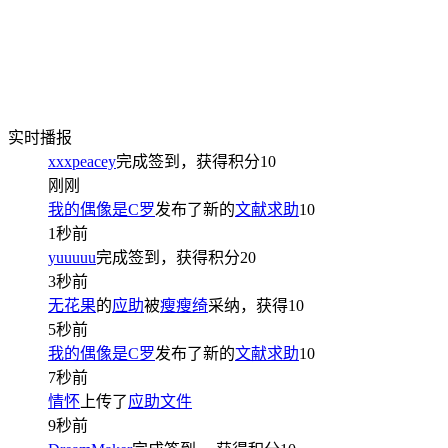
实时播报
xxxpeacey
完成签到，获得积分
10
刚刚
我的偶像是C罗
发布了新的
文献求助
10
1秒前
yuuuuu
完成签到，获得积分
20
3秒前
无花果
的
应助
被
瘦瘦绮
采纳，获得
10
5秒前
我的偶像是C罗
发布了新的
文献求助
10
7秒前
情怀
上传了
应助文件
9秒前