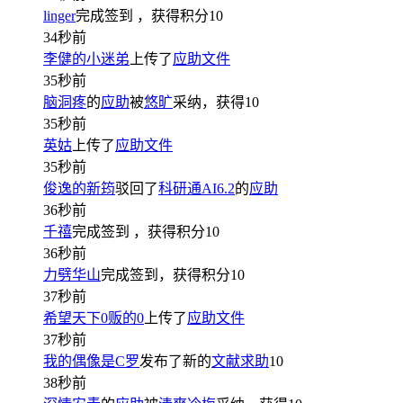
linger
完成签到
，获得积分
10
34秒前
李健的小迷弟
上传了
应助文件
35秒前
脑洞疼
的
应助
被
悠旷
采纳，获得
10
35秒前
英姑
上传了
应助文件
35秒前
俊逸的新筠
驳回了
科研通AI6.2
的
应助
36秒前
千禧
完成签到
，获得积分
10
36秒前
力劈华山
完成签到，获得积分
10
37秒前
希望天下0贩的0
上传了
应助文件
37秒前
我的偶像是C罗
发布了新的
文献求助
10
38秒前