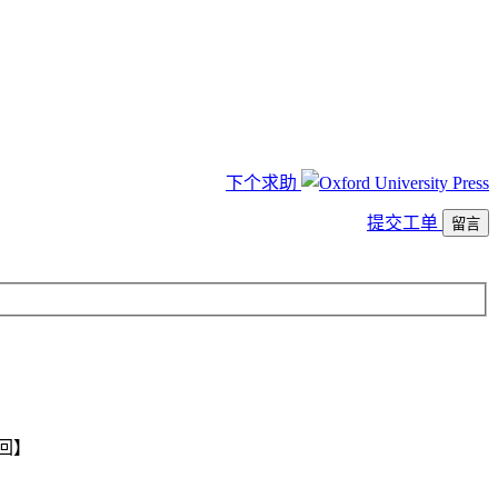
下个求助
提交工单
留言
回】