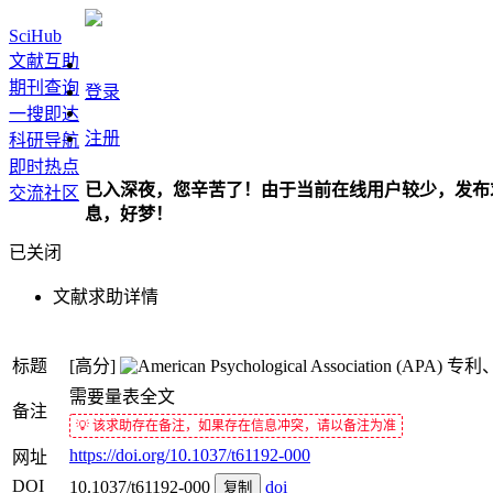
SciHub
文献互助
期刊查询
登录
一搜即达
注册
科研导航
即时热点
已入深夜，您辛苦了！由于当前在线用户较少，发布
交流社区
息，好梦！
已关闭
文献求助详情
标题
[高分]
专利
需要量表全文
备注
💡 该求助存在备注，如果存在信息冲突，请以备注为准
https://doi.org/10.1037/t61192-000
网址
DOI
10.1037/t61192-000
doi
复制