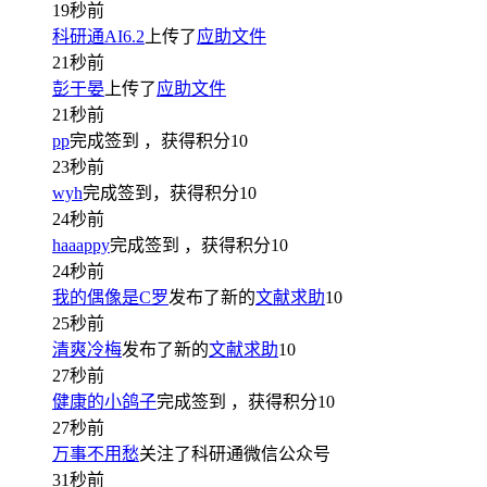
19秒前
科研通AI6.2
上传了
应助文件
21秒前
彭于晏
上传了
应助文件
21秒前
pp
完成签到
，获得积分
10
23秒前
wyh
完成签到，获得积分
10
24秒前
haaappy
完成签到
，获得积分
10
24秒前
我的偶像是C罗
发布了新的
文献求助
10
25秒前
清爽冷梅
发布了新的
文献求助
10
27秒前
健康的小鸽子
完成签到
，获得积分
10
27秒前
万事不用愁
关注了科研通微信公众号
31秒前