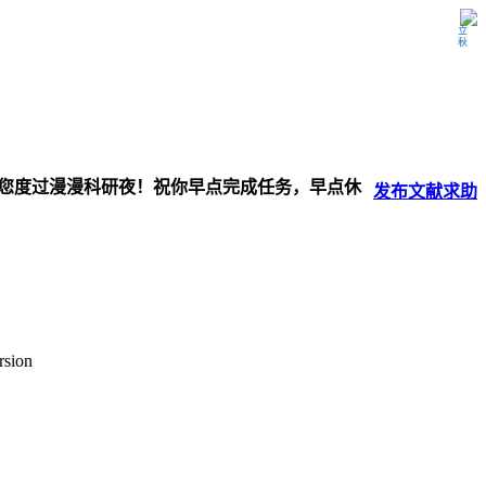
立秋
伴您度过漫漫科研夜！祝你早点完成任务，早点休
发布
文献
求助
rsion