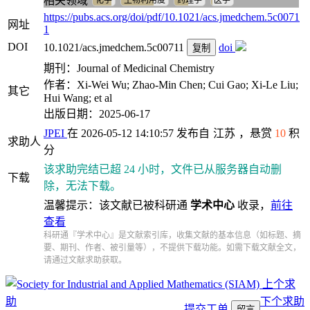
相关领域
化学
生物利用度
药理学
医学
https://pubs.acs.org/doi/pdf/10.1021/acs.jmedchem.5c0071
网址
1
DOI
10.1021/acs.jmedchem.5c00711
doi
复制
期刊：Journal of Medicinal Chemistry
作者：Xi-Wei Wu; Zhao-Min Chen; Cui Gao; Xi-Le Liu;
其它
Hui Wang; et al
出版日期：2025-06-17
JPEI
在 2026-05-12 14:10:57 发布自
江苏
，悬赏
10
积
求助人
分
该求助完结已超 24 小时，文件已从服务器自动删
下载
除，无法下载。
温馨提示：该文献已被科研通
学术中心
收录，
前往
查看
科研通『学术中心』是文献索引库，收集文献的基本信息（如标题、摘
要、期刊、作者、被引量等），不提供下载功能。如需下载文献全文，
请通过文献求助获取。
上个求
助
下个求助
提交工单
留言