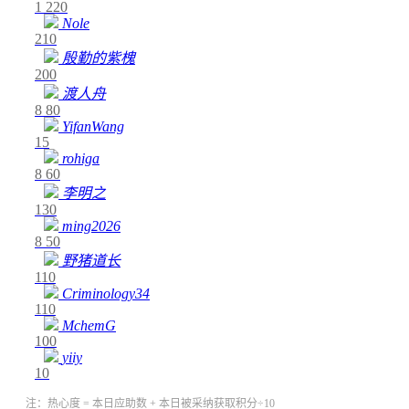
1
220
Nole
210
殷勤的紫槐
200
渡人舟
8
80
YifanWang
15
rohiga
8
60
李明之
130
ming2026
8
50
野猪道长
110
Criminology34
110
MchemG
100
yiiy
10
注：热心度 = 本日应助数 + 本日被采纳获取积分÷10