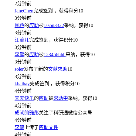
2分钟前
JaneChen
完成签到
，获得积分
10
3分钟前
顾矜
的
应助
被
Jason3322
采纳，获得
10
3分钟前
江流儿
完成签到，获得积分
10
3分钟前
李健
的
应助
被
123456hhh
采纳，获得
10
3分钟前
soler
发布了新的
文献求助
10
3分钟前
khaihay
完成签到
，获得积分
10
4分钟前
天天快乐
的
应助
被
求助中
采纳，获得
10
4分钟前
成就的雅彤
关注了科研通微信公众号
4分钟前
李健
上传了
应助文件
4分钟前