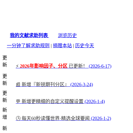
我的文献求助列表
浏览历史
一分钟了解求助规则
|
捐赠本站
|
历史今天
更
新
⚡
2026年影响因子、分区
已更新！
(2026-6-17)
更
新
📰 新增『新锐期刊分区』
(2026-3-24)
更
新
💬 新增更精细的自定义提醒设置
(2026-1-4)
新
增
🕒 每天60秒读懂世界·精选全球要闻
(2026-1-2)
新