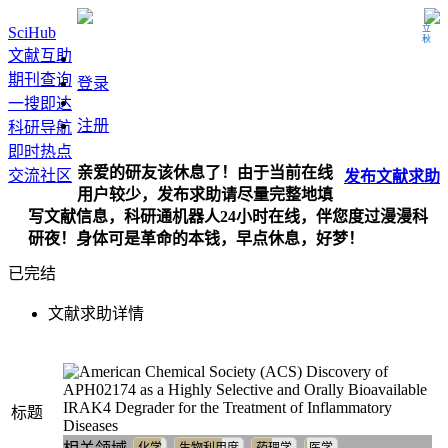
立秋
SciHub
文献互助
期刊查询
登录
一搜即达
注册
科研导航
即时热点
亲爱的研友该休息了！由于当前在线
交流社区
发布
文献
求助
用户较少，发布求助请尽量完整地填
写文献信息，科研通机器人24小时在线，伴您度过漫漫科
研夜！身体可是革命的本钱，早点休息，好梦！
已完结
文献求助详情
Discovery of
APH02174 as a Highly Selective and Orally Bioavailable
IRAK4 Degrader for the Treatment of Inflammatory
标题
Diseases