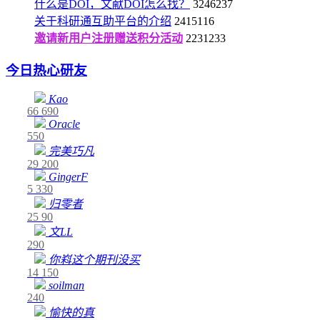
什么是DOI，文献DOI怎么找？
3246237
关于科研通互助平台的介绍
2415116
邀请新用户注册赠送积分活动
2231233
今日热心研友
Kao
66
690
Oracle
550
完美巧凡
29
200
GingerF
5
330
归零者
25
90
文LL
290
你嵙这个期刊没买
14
150
soilman
240
愉快的真