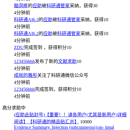
脑洞疼
的
应助
被
科研通管家
采纳，获得
30
4分钟前
科研通AI6.3
的
应助
被
科研通管家
采纳，获得
10
4分钟前
科研通AI6.2
的
应助
被
科研通管家
采纳，获得
10
4分钟前
ZDU
完成签到
，获得积分
10
4分钟前
123456hhh
发布了新的
文献求助
10
4分钟前
成就的雅彤
关注了科研通微信公众号
4分钟前
123456hhh
完成签到，获得积分
10
4分钟前
高分求助中
(应助此贴封号)【重要！！请各用户(尤其是新用户)详细
阅读】【科研通的精品贴汇总】
10000
Evidence Summary. Injection (subcutaneous):op- timal