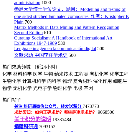
administration
1000
悉尼大学博士学位论文，题目：Modelling and testing of
one-sided stitched laminated composites. 作者：Kristopher P.
Plain
700
Matrix Methods in Data Mining and Pattern Recognition
Second Edition
610
Curating Socialism: A Handbook of International Art
Exhibitions 1947-1989
530
Lengua e imagen en la comunicación digital
500
文献求助-中国李庄学术史
500
热门求助领域
（近24小时）
化学
材料科学
医学
生物
纳米技术
工程类
有机化学
化学工程
生物化学
计算机科学
内科学
物理
复合材料
催化作用
细胞生
物学
无机化学
光电子学
物理化学
电极
基因
热门帖子
7473773
关注
科研通微信公众号，转发送积分
9068506
求助须知：如何正确求助？哪些是违规求助？
关于积分的说明
19335484
捐赠科研通
7093152