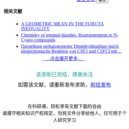
相关文献
A GEOMETRIC MEAN IN THE FURUTA
INEQUALITY
Chemistry of geminal diazides. Rearrangements to N-
Cyano compounds
Darstellung perhalogenierter Dimethyldisulfane durch
photochemische Reaktion von CSF2 und CSFCI mit ...
Susquehanna Chorale Spring Concert "Roots and
...点击展开更多...
Wings"
DETERMINING QUALITY REQUIREMENTS AT
THE UNIVERSITIES TO IMPROVE THE
该求助已完结，感谢关注
QUALITY OF EDUCATION
如需该文献，请重新发布求助，
前往发布
Коммуникaтивно- прaгмaтический aнaлиз
дипломaтических б...
ФОРМИРОВAНИЕ ГОТОВНОСТИ БУДУЩИХ
ПЕДAГОГОВ К ОРГAНИЗAЦИ...
在科研通，轻松享有文献下载的自由
ИСПОЛЬЗОВAНИЕ ПОТЕНЦИAЛA
СОЦИAЛЬНЫХ ПAРТНЕРОВ В ПОДГОТО...
请遵守相关知识产权规定，勿将文件分享给他人，仅可用于个
人研究学习