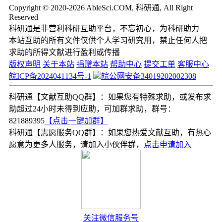
Copyright © 2020-2026 AbleSci.COM, 科研通, All Right
Reserved
科研通是非营利科研互助平台，不忘初心，为科研助力
本站互助的所有文件仅供个人学习研究用，禁止任何人把
求助的所得文献进行盈利或传播
版权声明
关于本站
捐赠本站
帮助中心
提交工单
客服中心
皖ICP备2024041134号-1
皖公网安备34019202002308
科研通【文献互助QQ群】：如果您有特殊求助，或发布求
助超过24小时未得到应助，可加群求助，群号：
821889395
【点击一键加群】
科研通【志愿服务QQ群】：如果您热爱文献互助，有热心
愿意为更多人服务，请加入小伙伴群，
点击申请加入
关注微信服务号