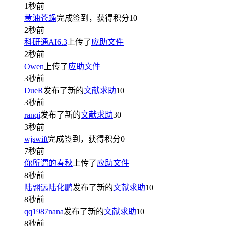
1秒前
黄油苍蝇
完成签到，获得积分
10
2秒前
科研通AI6.3
上传了
应助文件
2秒前
Owen
上传了
应助文件
3秒前
DueR
发布了新的
文献求助
10
3秒前
ranqi
发布了新的
文献求助
30
3秒前
wjswift
完成签到，获得积分
0
7秒前
你所谓的春秋
上传了
应助文件
8秒前
陆翮远陆化鹏
发布了新的
文献求助
10
8秒前
qq1987nana
发布了新的
文献求助
10
8秒前