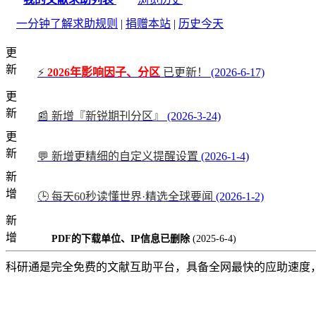
一分钟了解求助规则
|
捐赠本站
|
历史今天
更
新
⚡
2026年影响因子、分区
已更新！
(2026-6-17)
更
新
📰 新增『新锐期刊分区』
(2026-3-24)
更
新
💬 新增更精细的自定义提醒设置
(2026-1-4)
新
增
🕒 每天60秒读懂世界·精选全球要闻
(2026-1-2)
新
增
PDF的下载单位、IP信息已删除
(2025-6-4)
科研通是完全免费的文献互助平台，具备全网最快的应助速度