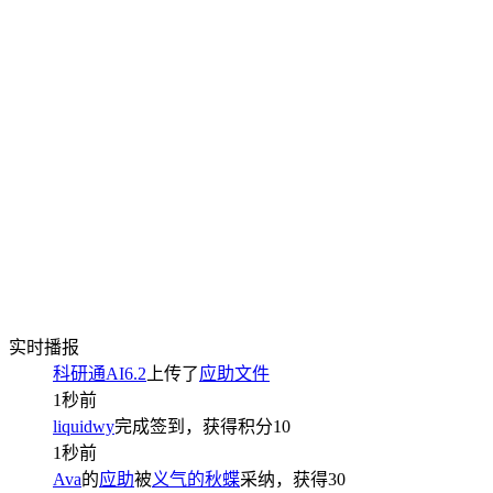
实时播报
科研通AI6.2
上传了
应助文件
1秒前
liquidwy
完成签到，获得积分
10
1秒前
Ava
的
应助
被
义气的秋蝶
采纳，获得
30