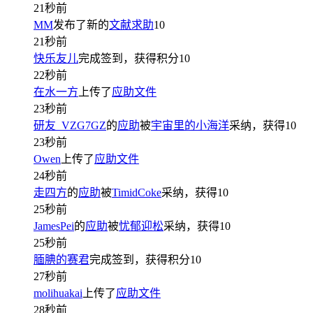
21秒前
MM
发布了新的
文献求助
10
21秒前
快乐友儿
完成签到，获得积分
10
22秒前
在水一方
上传了
应助文件
23秒前
研友_VZG7GZ
的
应助
被
宇宙里的小海洋
采纳，获得
10
23秒前
Owen
上传了
应助文件
24秒前
走四方
的
应助
被
TimidCoke
采纳，获得
10
25秒前
JamesPei
的
应助
被
忧郁迎松
采纳，获得
10
25秒前
腼腆的赛君
完成签到，获得积分
10
27秒前
molihuakai
上传了
应助文件
28秒前