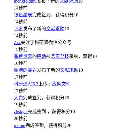
mengfeidmu
发布了新的
文献求助
10
14秒前
银色星辰
完成签到，获得积分
10
14秒前
下木
发布了新的
文献求助
10
14秒前
Zzz
关注了科研通微信公众号
15秒前
香蕉觅云
的
应助
被
务实荔枝
采纳，获得
10
16秒前
腼腆的赛君
发布了新的
文献求助
10
17秒前
科研通AI6.3
上传了
应助文件
17秒前
大白
完成签到，获得积分
20
19秒前
zhskyet
完成签到
，获得积分
10
20秒前
mumu
完成签到，获得积分
20