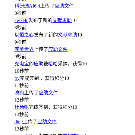
科研通AI6.4
上传了
应助文件
8秒前
awxefc
发布了新的
文献求助
10
8秒前
以恒之心
发布了新的
文献求助
10
9秒前
完美世界
上传了
应助文件
9秒前
充电宝
的
应助
被
哈哈
采纳，获得
10
10秒前
try
完成签到
，获得积分
10
11秒前
噫嗨
上传了
应助文件
12秒前
杜杨帆
完成签到，获得积分
10
13秒前
ding
上传了
应助文件
13秒前