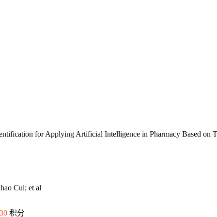
ntification for Applying Artificial Intelligence in Pharmacy Based 
o Cui; et al
30
积分