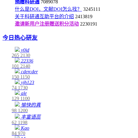
捐赠科研通
7089078
什么是DOI，文献DOI怎么找？
3245111
关于科研通互助平台的介绍
2413819
邀请新用户注册赠送积分活动
2230191
今日热心研友
v0id
265
2130
22336
101
2140
cdercder
150
1150
yjh123
74
1730
ale
129
1100
愉快的真
98
1200
丰富语蕊
62
1198
Kao
84
970