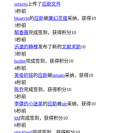
orixero
上传了
应助文件
3秒前
bkagyin
的
应助
被
魔幻灵煌
采纳，获得
10
3秒前
郁香薇
完成签到，获得积分
10
3秒前
迅速的静槐
发布了新的
文献求助
10
3秒前
hodge
完成签到，获得积分
10
4秒前
英俊的铭
的
应助
被
tamato
采纳，获得
10
4秒前
陈乔
完成签到，获得积分
10
5秒前
李健的小迷弟
的
应助
被
ale
采纳，获得
10
6秒前
ldd
完成签到，获得积分
10
6秒前
strickland
完成签到，获得积分
10