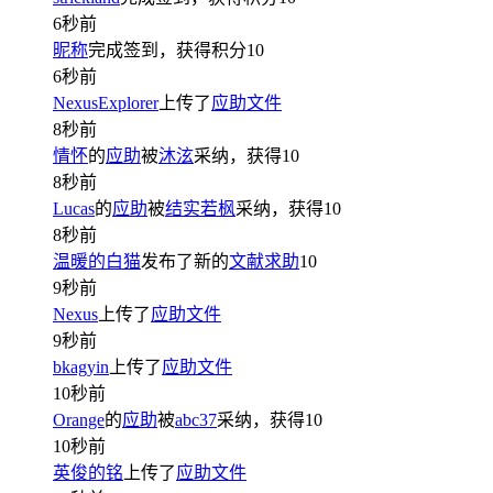
6秒前
昵称
完成签到，获得积分
10
6秒前
NexusExplorer
上传了
应助文件
8秒前
情怀
的
应助
被
沐泫
采纳，获得
10
8秒前
Lucas
的
应助
被
结实若枫
采纳，获得
10
8秒前
温暖的白猫
发布了新的
文献求助
10
9秒前
Nexus
上传了
应助文件
9秒前
bkagyin
上传了
应助文件
10秒前
Orange
的
应助
被
abc37
采纳，获得
10
10秒前
英俊的铭
上传了
应助文件