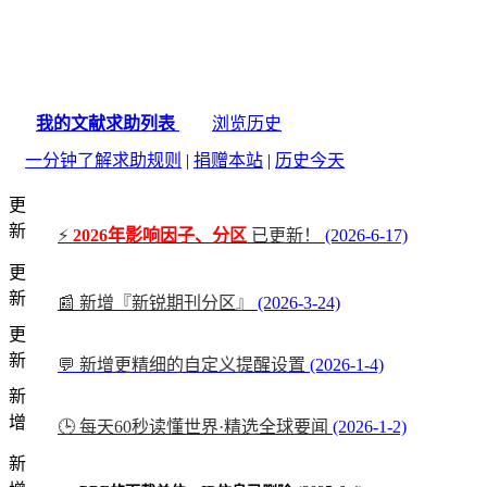
我的文献求助列表
浏览历史
一分钟了解求助规则
|
捐赠本站
|
历史今天
更
新
⚡
2026年影响因子、分区
已更新！
(2026-6-17)
更
新
📰 新增『新锐期刊分区』
(2026-3-24)
更
新
💬 新增更精细的自定义提醒设置
(2026-1-4)
新
增
🕒 每天60秒读懂世界·精选全球要闻
(2026-1-2)
新