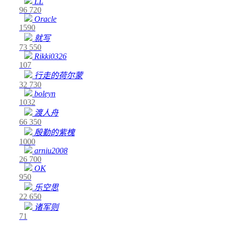
LL
96
720
Oracle
1590
就写
73
550
Rikki0326
107
行走的荷尔蒙
32
730
boleyn
1032
渡人舟
66
350
殷勤的紫槐
1000
arniu2008
26
700
OK
950
乐空思
22
650
诸军则
71