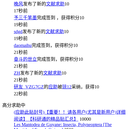
晚风
发布了新的
文献求助
10
17秒前
予三千笔墨
完成签到
，获得积分
10
19秒前
sdgd
发布了新的
文献求助
10
19秒前
daomaihu
完成签到，获得积分
10
21秒前
奋斗的世立
完成签到，获得积分
10
21秒前
ZH
发布了新的
文献求助
10
21秒前
研友_VZG7GZ
的
应助
被
琼12
采纳，获得
10
22秒前
高分求助中
(应助此贴封号)【重要！！请各用户(尤其是新用户)详细
阅读】【科研通的精品贴汇总】
10000
Les Mantodea de Guyane: Insecta, Polyneoptera [The