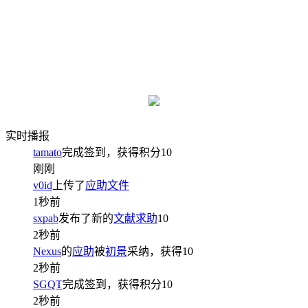
实时播报
tamato
完成签到，获得积分
10
刚刚
v0id
上传了
应助文件
1秒前
sxpab
发布了新的
文献求助
10
2秒前
Nexus
的
应助
被
初景
采纳，获得
10
2秒前
SGQT
完成签到，获得积分
10
2秒前