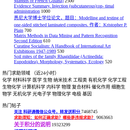
Mantids of French Guiana]
2500
Evidence Summary. Injection (subcutaneous):op- timal
administration
1000
悉尼大学博士学位论文，题目：Modelling and testing of
one-sided stitched laminated composites. 作者：Kristopher P.
Plain
700
Matrix Methods in Data Mining and Pattern Recognition
Second Edition
610
Curating Socialism: A Handbook of International Art
Exhibitions 1947-1989
530
Soil mites of the family Rhagidiidae (Actinedida:
Eupodoidea). Morphology, Systematics, Ecology
520
热门求助领域
（近24小时）
化学
材料科学
医学
生物
纳米技术
工程类
有机化学
化学工程
生物化学
计算机科学
内科学
物理
复合材料
催化作用
细胞生
物学
无机化学
光电子学
物理化学
电极
基因
热门帖子
7468745
关注
科研通微信公众号，转发送积分
9063663
求助须知：如何正确求助？哪些是违规求助？
关于积分的说明
19323299