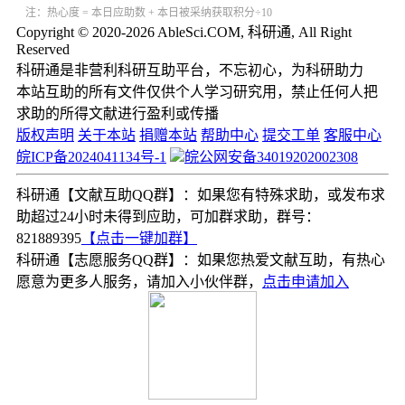
注：热心度 = 本日应助数 + 本日被采纳获取积分÷10
Copyright © 2020-2026 AbleSci.COM, 科研通, All Right
Reserved
科研通是非营利科研互助平台，不忘初心，为科研助力
本站互助的所有文件仅供个人学习研究用，禁止任何人把
求助的所得文献进行盈利或传播
版权声明
关于本站
捐赠本站
帮助中心
提交工单
客服中心
皖ICP备2024041134号-1
皖公网安备34019202002308
科研通【文献互助QQ群】：如果您有特殊求助，或发布求
助超过24小时未得到应助，可加群求助，群号：
821889395
【点击一键加群】
科研通【志愿服务QQ群】：如果您热爱文献互助，有热心
愿意为更多人服务，请加入小伙伴群，
点击申请加入