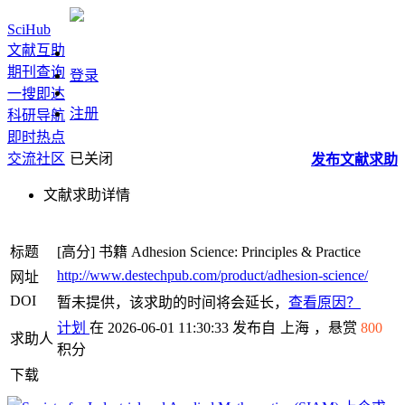
SciHub
文献互助
期刊查询
登录
一搜即达
注册
科研导航
即时热点
交流社区
已关闭
发布
文献
求助
文献求助详情
标题
[高分]
书籍
Adhesion Science: Principles & Practice
http://www.destechpub.com/product/adhesion-science/
网址
DOI
暂未提供，该求助的时间将会延长，
查看原因？
计划
在 2026-06-01 11:30:33 发布自
上海
，悬赏
800
求助人
积分
下载