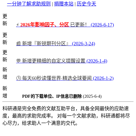
一分钟了解求助规则
|
捐赠本站
|
历史今天
更
新
⚡
2026年影响因子、分区
已更新！
(2026-6-17)
更
新
📰 新增『新锐期刊分区』
(2026-3-24)
更
新
💬 新增更精细的自定义提醒设置
(2026-1-4)
新
增
🕒 每天60秒读懂世界·精选全球要闻
(2026-1-2)
新
增
PDF的下载单位、IP信息已删除
(2025-6-4)
科研通是完全免费的文献互助平台，具备全网最快的应助速
度，最高的求助完成率。 对每一个文献求助，科研通都将尽
心尽力，给求助人一个满意的交代。