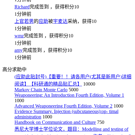
Richard
完成签到
，获得积分
10
1分钟前
上官若男
的
应助
被
宇麦达
采纳，获得
10
1分钟前
wmz
完成签到
，获得积分
10
1分钟前
amy
完成签到
，获得积分
10
1分钟前
高分求助中
(应助此贴封号)【重要！！请各用户(尤其是新用户)详细
阅读】【科研通的精品贴汇总】
10000
Markov Chain Monte Carlo
5000
Weaponeering: An Introduction Fourth Edition, Volume 1
1000
Advanced Weaponeering Fourth Edition, Volume 2
1000
Evidence Summary. Injection (subcutaneous):op- timal
administration
1000
Handbook on Communication and Culture
750
悉尼大学博士学位论文，题目：Modelling and testing of