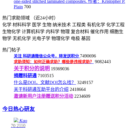
one-sided stitched laminated composites. 作者：Kristopher P.
Plain
700
热门求助领域
（近24小时）
化学
材料科学
医学
生物
纳米技术
工程类
有机化学
化学工程
生物化学
计算机科学
内科学
物理
复合材料
催化作用
细胞生
物学
无机化学
光电子学
物理化学
电极
基因
热门帖子
7490696
关注
科研通微信公众号，转发送积分
9082443
求助须知：如何正确求助？哪些是违规求助？
关于积分的说明
19369036
捐赠科研通
7103515
什么是DOI，文献DOI怎么找？
3249157
关于科研通互助平台的介绍
2418664
邀请新用户注册赠送积分活动
2234609
今日热心研友
Kao
70
2110