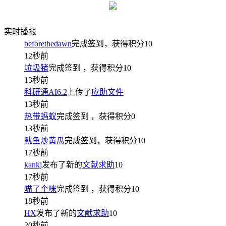
实时播报
beforethedawn
完成签到，获得积分
10
12秒前
垃圾猪
完成签到
，获得积分
10
13秒前
科研通AI6.2
上传了
应助文件
13秒前
热带蚂蚁
完成签到
，获得积分
0
13秒前
鱿鱼炒黄瓜
完成签到，获得积分
10
17秒前
kankj
发布了新的
文献求助
10
17秒前
喵了个咪
完成签到
，获得积分
10
18秒前
HX
发布了新的
文献求助
10
20秒前