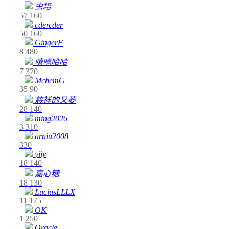
虫培
57
160
cdercder
50
160
GingerF
8
480
嘻嘻哈哈
7
370
MchemG
35
90
慈祥的又菱
28
140
ming2026
3
310
arniu2008
330
yiiy
18
140
嘉心糖
18
130
LuciusLLLX
11
175
OK
1
250
Oracle