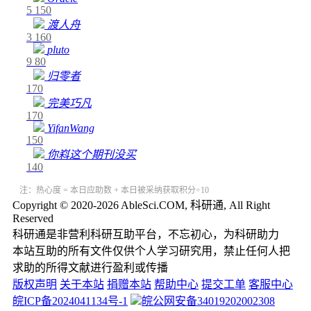
5
150
渡人舟
3
160
pluto
9
80
归零者
170
完美巧凡
170
YifanWang
150
你嵙这个期刊没买
140
注：热心度 = 本日应助数 + 本日被采纳获取积分÷10
Copyright © 2020-2026 AbleSci.COM, 科研通, All Right
Reserved
科研通是非营利科研互助平台，不忘初心，为科研助力
本站互助的所有文件仅供个人学习研究用，禁止任何人把
求助的所得文献进行盈利或传播
版权声明
关于本站
捐赠本站
帮助中心
提交工单
客服中心
皖ICP备2024041134号-1
皖公网安备34019202002308