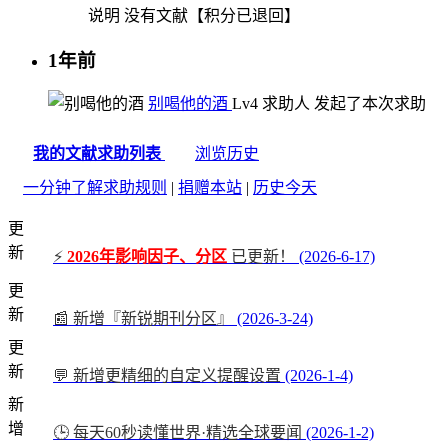
说明
没有文献【积分已退回】
1年前
别喝他的酒
Lv4
求助人
发起了本次求助
我的文献求助列表
浏览历史
一分钟了解求助规则
|
捐赠本站
|
历史今天
更
新
⚡
2026年影响因子、分区
已更新！
(2026-6-17)
更
新
📰 新增『新锐期刊分区』
(2026-3-24)
更
新
💬 新增更精细的自定义提醒设置
(2026-1-4)
新
增
🕒 每天60秒读懂世界·精选全球要闻
(2026-1-2)