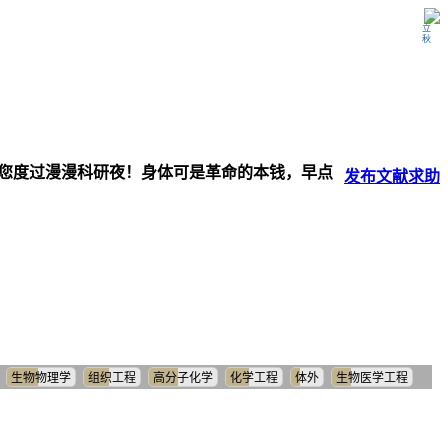
立秋
伴您度过漫漫科研夜！身体可是革命的本钱，早点
发布
文献
求助
生物物理学
组织工程
高分子化学
化学工程
体外
生物医学工程