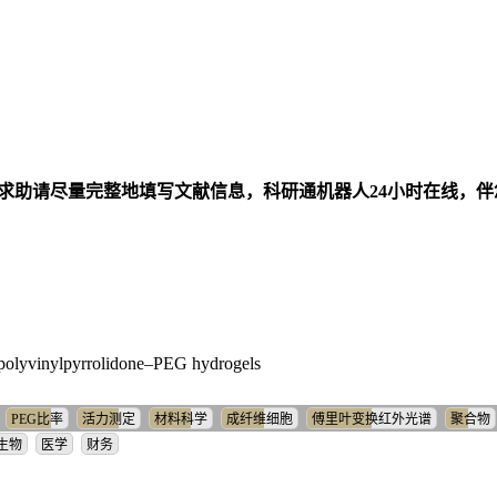
求助请尽量完整地填写文献信息，科研通机器人24小时在线，
n–polyvinylpyrrolidone–PEG hydrogels
PEG比率
活力测定
材料科学
成纤维细胞
傅里叶变换红外光谱
聚合物
生物
医学
财务