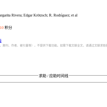
ta Rivera; Edgar Krötzsch; R. Rodrı́guez; et al
10
积分
看
、期刊、作者、被引量等），不提供下载功能。如需下载文献全文，请通过文献求助
求助 / 应助时间线