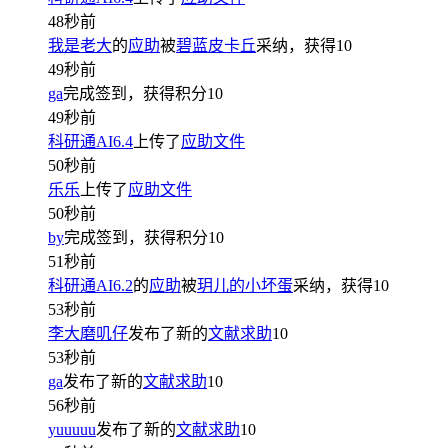
48秒前
我是老大
的
应助
被
碧蓝皮卡丘
采纳，获得
10
49秒前
ga
完成签到，获得积分
10
49秒前
科研通AI6.4
上传了
应助文件
50秒前
乐乐
上传了
应助文件
50秒前
by
完成签到，获得积分
10
51秒前
科研通AI6.2
的
应助
被
玥儿的小坏蛋
采纳，获得
10
53秒前
李大磨叽仔
发布了新的
文献求助
10
53秒前
ga
发布了新的
文献求助
10
56秒前
yuuuuu
发布了新的
文献求助
10