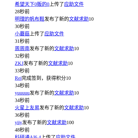
希望天下0贩的0
上传了
应助文件
28秒前
明理的帆布鞋
发布了新的
文献求助
10
30秒前
小蘑菇
上传了
应助文件
31秒前
周周南
发布了新的
文献求助
10
32秒前
ZKJ
发布了新的
文献求助
10
33秒前
Rei
完成签到，获得积分
10
34秒前
yuuuuu
发布了新的
文献求助
10
34秒前
火星上友易
发布了新的
文献求助
10
36秒前
yiiy
发布了新的
文献求助
100
48秒前
科研通AI6.4
上传了
应助文件