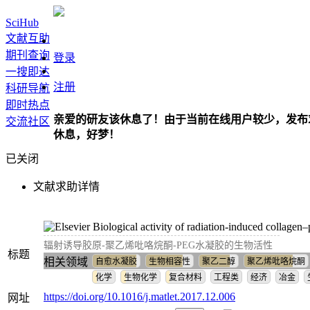
SciHub
文献互助
期刊查询
登录
一搜即达
注册
科研导航
即时热点
亲爱的研友该休息了！由于当前在线用户较少，发布
交流社区
休息，好梦！
已关闭
文献求助详情
Biological activity of radiation-induced collage
辐射诱导胶原-聚乙烯吡咯烷酮-PEG水凝胶的生物活性
标题
相关领域
自愈水凝胶
生物相容性
聚乙二醇
聚乙烯吡咯烷酮
化学
生物化学
复合材料
工程类
经济
冶金
https://doi.org/10.1016/j.matlet.2017.12.006
网址