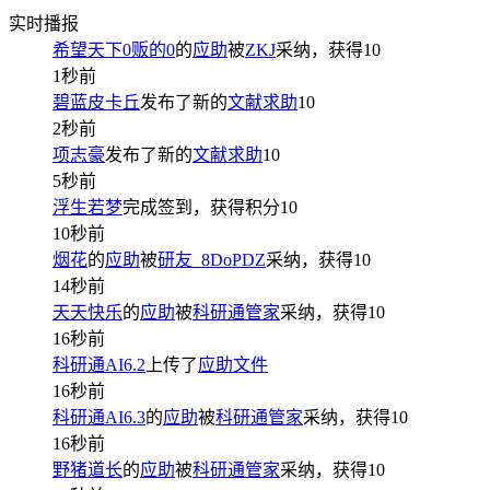
实时播报
希望天下0贩的0
的
应助
被
ZKJ
采纳，获得
10
1秒前
碧蓝皮卡丘
发布了新的
文献求助
10
2秒前
项志豪
发布了新的
文献求助
10
5秒前
浮生若梦
完成签到，获得积分
10
10秒前
烟花
的
应助
被
研友_8DoPDZ
采纳，获得
10
14秒前
天天快乐
的
应助
被
科研通管家
采纳，获得
10
16秒前
科研通AI6.2
上传了
应助文件
16秒前
科研通AI6.3
的
应助
被
科研通管家
采纳，获得
10
16秒前
野猪道长
的
应助
被
科研通管家
采纳，获得
10