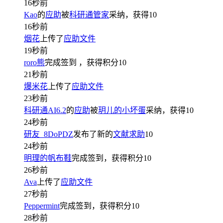
16秒前
Kao
的
应助
被
科研通管家
采纳，获得
10
16秒前
烟花
上传了
应助文件
19秒前
roro熊
完成签到
，获得积分
10
21秒前
爆米花
上传了
应助文件
23秒前
科研通AI6.2
的
应助
被
玥儿的小坏蛋
采纳，获得
10
24秒前
研友_8DoPDZ
发布了新的
文献求助
10
24秒前
明理的帆布鞋
完成签到，获得积分
10
26秒前
Ava
上传了
应助文件
27秒前
Peppermint
完成签到，获得积分
10
28秒前