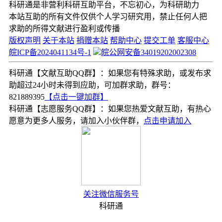
科研通是非营利科研互助平台，不忘初心，为科研助力
本站互助的所有文件仅供个人学习研究用，禁止任何人把
求助的所得文献进行盈利或传播
版权声明
关于本站
捐赠本站
帮助中心
提交工单
客服中心
皖ICP备2024041134号-1
皖公网安备34019202002308
科研通【文献互助QQ群】：如果您有特殊求助，或发布求
助超过24小时未得到应助，可加群求助，群号：
821889395
【点击一键加群】
科研通【志愿服务QQ群】：如果您热爱文献互助，有热心
愿意为更多人服务，请加入小伙伴群，
点击申请加入
关注微信服务号
科研通