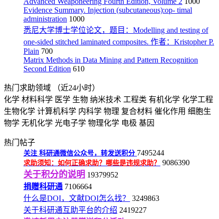
Advanced Weaponeering Fourth Edition, Volume 2
1000
Evidence Summary. Injection (subcutaneous):op- timal
administration
1000
悉尼大学博士学位论文，题目：Modelling and testing of
one-sided stitched laminated composites. 作者：Kristopher P.
Plain
700
Matrix Methods in Data Mining and Pattern Recognition
Second Edition
610
热门求助领域
（近24小时）
化学
材料科学
医学
生物
纳米技术
工程类
有机化学
化学工程
生物化学
计算机科学
内科学
物理
复合材料
催化作用
细胞生
物学
无机化学
光电子学
物理化学
电极
基因
热门帖子
7495244
关注
科研通微信公众号，转发送积分
9086390
求助须知：如何正确求助？哪些是违规求助？
关于积分的说明
19379952
捐赠科研通
7106664
什么是DOI，文献DOI怎么找？
3249863
关于科研通互助平台的介绍
2419227