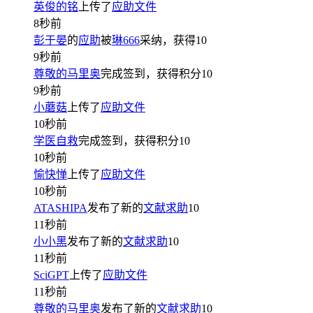
英俊的铭
上传了
应助文件
8秒前
彭于晏
的
应助
被
琳666
采纳，获得
10
9秒前
尊敬的马里奥
完成签到，获得积分
10
9秒前
小蘑菇
上传了
应助文件
10秒前
学医自救
完成签到，获得积分
10
10秒前
愉快惮
上传了
应助文件
10秒前
ATASHIPA
发布了新的
文献求助
10
11秒前
小小黑
发布了新的
文献求助
10
11秒前
SciGPT
上传了
应助文件
11秒前
尊敬的马里奥
发布了新的
文献求助
10