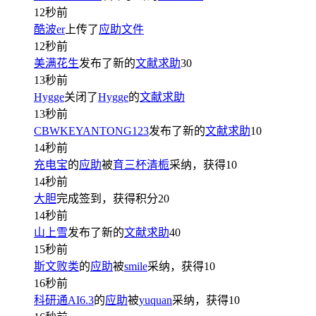
12秒前
酷波er
上传了
应助文件
12秒前
美满花生
发布了新的
文献求助
30
13秒前
Hygge
关闭了
Hygge
的
文献求助
13秒前
CBWKEYANTONG123
发布了新的
文献求助
10
14秒前
充电宝
的
应助
被
育三杯清栀
采纳，获得
10
14秒前
大胆
完成签到，获得积分
20
14秒前
山上雪
发布了新的
文献求助
40
15秒前
斯文败类
的
应助
被
smile
采纳，获得
10
16秒前
科研通AI6.3
的
应助
被
yuquan
采纳，获得
10