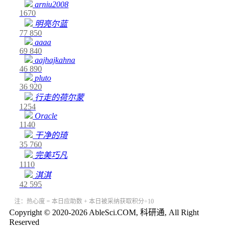
arniu2008
1670
明亮尔蓝
77
850
aaaa
69
840
aajhajkahna
46
890
pluto
36
920
行走的荷尔蒙
1254
Oracle
1140
干净的琦
35
760
完美巧凡
1110
淇淇
42
595
注：热心度 = 本日应助数 + 本日被采纳获取积分÷10
Copyright © 2020-2026 AbleSci.COM, 科研通, All Right
Reserved