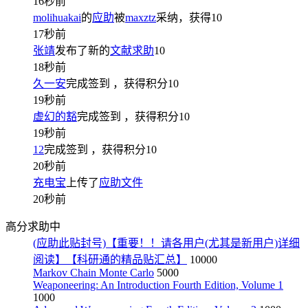
16秒前
molihuakai
的
应助
被
maxztz
采纳，获得
10
17秒前
张靖
发布了新的
文献求助
10
18秒前
久一安
完成签到
，获得积分
10
19秒前
虚幻的豁
完成签到
，获得积分
10
19秒前
12
完成签到
，获得积分
10
20秒前
充电宝
上传了
应助文件
20秒前
高分求助中
(应助此贴封号)【重要！！请各用户(尤其是新用户)详细
阅读】【科研通的精品贴汇总】
10000
Markov Chain Monte Carlo
5000
Weaponeering: An Introduction Fourth Edition, Volume 1
1000