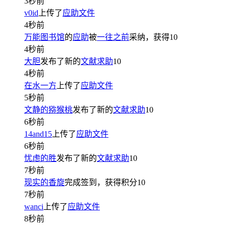
3秒前
v0id
上传了
应助文件
4秒前
万能图书馆
的
应助
被
一往之前
采纳，获得
10
4秒前
大胆
发布了新的
文献求助
10
4秒前
在水一方
上传了
应助文件
5秒前
文静的猕猴桃
发布了新的
文献求助
10
6秒前
14and15
上传了
应助文件
6秒前
忧虑的胜
发布了新的
文献求助
10
7秒前
现实的香旋
完成签到，获得积分
10
7秒前
wanci
上传了
应助文件
8秒前