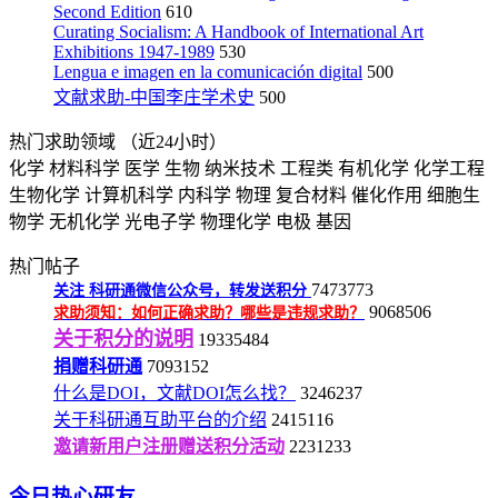
Second Edition
610
Curating Socialism: A Handbook of International Art
Exhibitions 1947-1989
530
Lengua e imagen en la comunicación digital
500
文献求助-中国李庄学术史
500
热门求助领域
（近24小时）
化学
材料科学
医学
生物
纳米技术
工程类
有机化学
化学工程
生物化学
计算机科学
内科学
物理
复合材料
催化作用
细胞生
物学
无机化学
光电子学
物理化学
电极
基因
热门帖子
7473773
关注
科研通微信公众号，转发送积分
9068506
求助须知：如何正确求助？哪些是违规求助？
关于积分的说明
19335484
捐赠科研通
7093152
什么是DOI，文献DOI怎么找？
3246237
关于科研通互助平台的介绍
2415116
邀请新用户注册赠送积分活动
2231233
今日热心研友