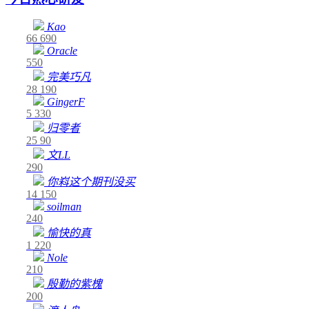
Kao
66
690
Oracle
550
完美巧凡
28
190
GingerF
5
330
归零者
25
90
文LL
290
你嵙这个期刊没买
14
150
soilman
240
愉快的真
1
220
Nole
210
殷勤的紫槐
200