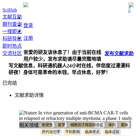
立秋
SciHub
文献互助
期刊查询
登录
一搜即达
注册
科研导航
即时热点
亲爱的研友该休息了！由于当前在线
交流社区
发布
文献
求助
用户较少，发布求助请尽量完整地填
写文献信息，科研通机器人24小时在线，伴您度过漫漫科
研夜！身体可是革命的本钱，早点休息，好梦！
已完结
文献求助详情
In vivo generation of anti-BCMA CAR-T cells
in relapsed or refractory multiple myeloma: a phase 1 study
相关领域
耐受性
医学
细胞因子释放综合征
体内
离体
药代动力学
不利影响
临床终点
临床试验