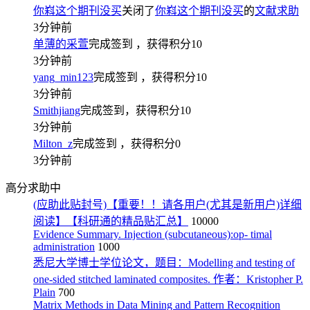
你嵙这个期刊没买
关闭了
你嵙这个期刊没买
的
文献求助
3分钟前
单薄的采萱
完成签到
，获得积分
10
3分钟前
yang_min123
完成签到
，获得积分
10
3分钟前
Smithjiang
完成签到，获得积分
10
3分钟前
Milton_z
完成签到
，获得积分
0
3分钟前
高分求助中
(应助此贴封号)【重要！！请各用户(尤其是新用户)详细
阅读】【科研通的精品贴汇总】
10000
Evidence Summary. Injection (subcutaneous):op- timal
administration
1000
悉尼大学博士学位论文，题目：Modelling and testing of
one-sided stitched laminated composites. 作者：Kristopher P.
Plain
700
Matrix Methods in Data Mining and Pattern Recognition