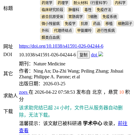
药效学
药理学
耐火材料（行星科学）
内科学
标题
临床研究阶段
肿瘤科
毒性
免疫疗法
嵌合抗原受体
胃肠病学
T细胞
免疫系统
微小残留病
免疫学
抗原
药品
移植
细胞因子
外科
代理终结点
甲氨蝶呤
进行性疾病
醛类白血病
https://doi.org/10.1038/s41591-026-04244-6
网址
DOI
10.1038/s41591-026-04244-6
doi
复制
期刊：Nature Medicine
作者：Ning An; Da‐Zhi Wang; Peiling Zhang; Jishuai
其它
Zhang; Philippe A. Parone; et al
出版日期：2026-03-25
zoes
在 2026-04-22 07:58:53 发布自
北京
，悬赏
10
积
求助人
分
该求助完结已超 24 小时，文件已从服务器自动删
下载
除，无法下载。
温馨提示：该文献已被科研通
学术中心
收录，
前往
查看