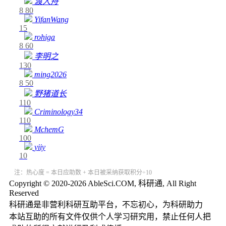
渡人舟
8
80
YifanWang
15
rohiga
8
60
李明之
130
ming2026
8
50
野猪道长
110
Criminology34
110
MchemG
100
yiiy
10
注：热心度 = 本日应助数 + 本日被采纳获取积分÷10
Copyright © 2020-2026 AbleSci.COM, 科研通, All Right
Reserved
科研通是非营利科研互助平台，不忘初心，为科研助力
本站互助的所有文件仅供个人学习研究用，禁止任何人把