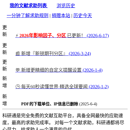
我的文献求助列表
浏览历史
一分钟了解求助规则
|
捐赠本站
|
历史今天
更
新
⚡
2026年影响因子、分区
已更新！
(2026-6-17)
更
新
📰 新增『新锐期刊分区』
(2026-3-24)
更
新
💬 新增更精细的自定义提醒设置
(2026-1-4)
新
增
🕒 每天60秒读懂世界·精选全球要闻
(2026-1-2)
新
增
PDF的下载单位、IP信息已删除
(2025-6-4)
科研通是完全免费的文献互助平台，具备全网最快的应助速
度，最高的求助完成率。 对每一个文献求助，科研通都将尽
心尽力，给求助人一个满意的交代。