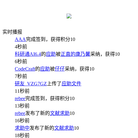
实时播报
AAA
完成签到，获得积分
10
4秒前
科研通AI6.4
的
应助
被
正直的康乃馨
采纳，获得
10
6秒前
CodeCraft
的
应助
被
仔仔
采纳，获得
10
7秒前
研友_VZG7GZ
上传了
应助文件
11秒前
rebee
完成签到，获得积分
10
13秒前
rebee
发布了新的
文献求助
10
16秒前
求助中
发布了新的
文献求助
10
18秒前