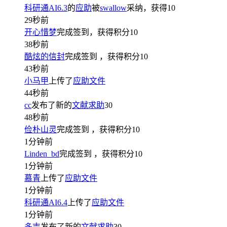
科研通AI6.3
的
应助
被
swallow
采纳，获得
10
29秒前
开心惜梦
完成签到，获得积分
10
38秒前
酷炫的信封
完成签到
，获得积分
10
43秒前
小马甲
上传了
应助文件
44秒前
cc
发布了新的
文献求助
30
48秒前
俭朴山灵
完成签到
，获得积分
10
1分钟前
Linden_bd
完成签到
，获得积分
10
1分钟前
慕青
上传了
应助文件
1分钟前
科研通AI6.4
上传了
应助文件
1分钟前
多吉
发布了新的
文献求助
30