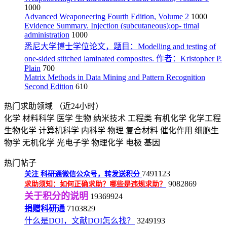
1000
Advanced Weaponeering Fourth Edition, Volume 2
1000
Evidence Summary. Injection (subcutaneous):op- timal
administration
1000
悉尼大学博士学位论文，题目：Modelling and testing of
one-sided stitched laminated composites. 作者：Kristopher P.
Plain
700
Matrix Methods in Data Mining and Pattern Recognition
Second Edition
610
热门求助领域
（近24小时）
化学
材料科学
医学
生物
纳米技术
工程类
有机化学
化学工程
生物化学
计算机科学
内科学
物理
复合材料
催化作用
细胞生
物学
无机化学
光电子学
物理化学
电极
基因
热门帖子
7491123
关注
科研通微信公众号，转发送积分
9082869
求助须知：如何正确求助？哪些是违规求助？
关于积分的说明
19369924
捐赠科研通
7103829
什么是DOI，文献DOI怎么找？
3249193