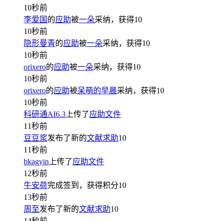
10秒前
李爱国
的
应助
被
一朵
采纳，获得
10
10秒前
隐形曼青
的
应助
被
一朵
采纳，获得
10
10秒前
orixero
的
应助
被
一朵
采纳，获得
10
10秒前
orixero
的
应助
被
呆萌的早晨
采纳，获得
10
10秒前
科研通AI6.3
上传了
应助文件
11秒前
豆豆浆
发布了新的
文献求助
10
11秒前
bkagyin
上传了
应助文件
12秒前
牛安荷
完成签到，获得积分
10
13秒前
周至
发布了新的
文献求助
10
14秒前