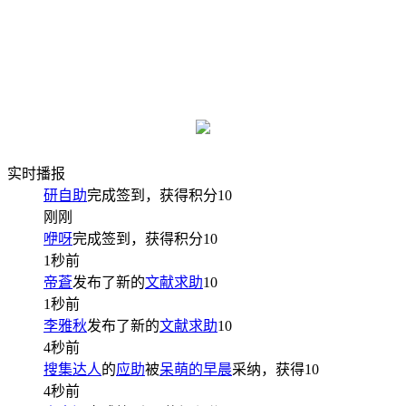
实时播报
研自助
完成签到，获得积分
10
刚刚
咿呀
完成签到，获得积分
10
1秒前
帝蒼
发布了新的
文献求助
10
1秒前
李雅秋
发布了新的
文献求助
10
4秒前
搜集达人
的
应助
被
呆萌的早晨
采纳，获得
10
4秒前