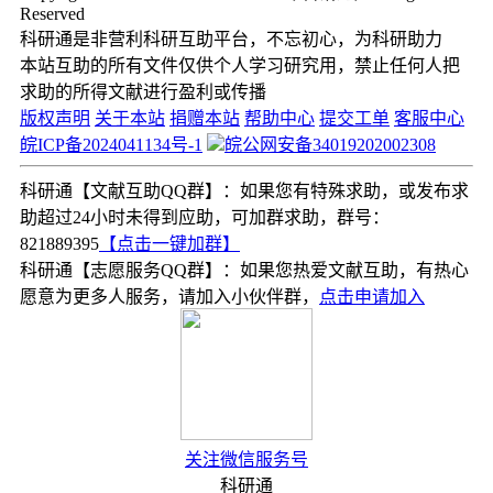
Reserved
科研通是非营利科研互助平台，不忘初心，为科研助力
本站互助的所有文件仅供个人学习研究用，禁止任何人把
求助的所得文献进行盈利或传播
版权声明
关于本站
捐赠本站
帮助中心
提交工单
客服中心
皖ICP备2024041134号-1
皖公网安备34019202002308
科研通【文献互助QQ群】：如果您有特殊求助，或发布求
助超过24小时未得到应助，可加群求助，群号：
821889395
【点击一键加群】
科研通【志愿服务QQ群】：如果您热爱文献互助，有热心
愿意为更多人服务，请加入小伙伴群，
点击申请加入
关注微信服务号
科研通