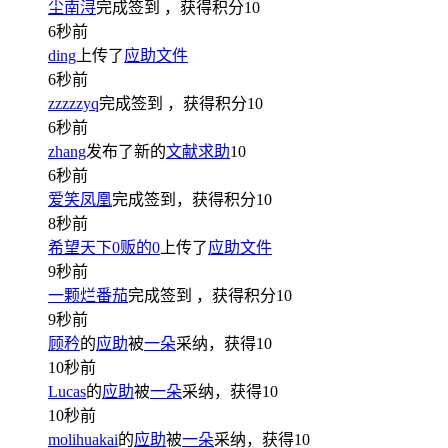
尘南浔
完成签到
，获得积分
10
6秒前
ding
上传了
应助文件
6秒前
zzzzzyq
完成签到
，获得积分
10
6秒前
zhang
发布了新的
文献求助
10
6秒前
爱笑凤凰
完成签到，获得积分
10
8秒前
希望天下0贩的0
上传了
应助文件
9秒前
一颗烂番茄
完成签到
，获得积分
10
9秒前
顾矜
的
应助
被
一朵
采纳，获得
10
10秒前
Lucas
的
应助
被
一朵
采纳，获得
10
10秒前
molihuakai
的
应助
被
一朵
采纳，获得
10