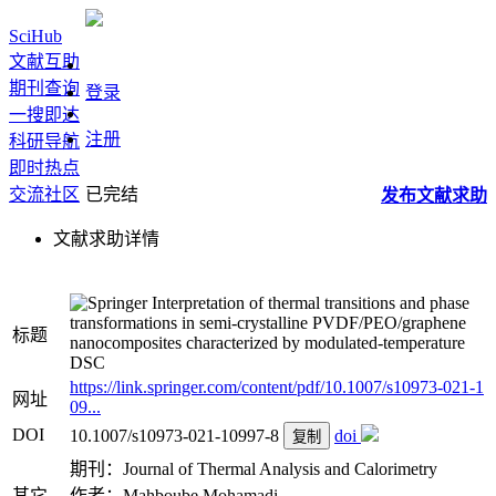
SciHub
文献互助
期刊查询
登录
一搜即达
注册
科研导航
即时热点
交流社区
已完结
发布
文献
求助
文献求助详情
Interpretation of thermal transitions and phase
transformations in semi-crystalline PVDF/PEO/graphene
标题
nanocomposites characterized by modulated-temperature
DSC
https://link.springer.com/content/pdf/10.1007/s10973-021-1
网址
09...
DOI
10.1007/s10973-021-10997-8
doi
复制
期刊：Journal of Thermal Analysis and Calorimetry
其它
作者：Mahboube Mohamadi