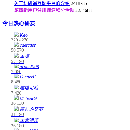
关于科研通互助平台的介绍
2418785
邀请新用户注册赠送积分活动
2234688
今日热心研友
Kao
229
4270
cdercder
50
570
虫培
57
180
arniu2008
7
660
GingerF
8
480
嘻嘻哈哈
7
420
MchemG
36
130
慈祥的又菱
31
180
丰富语蕊
26
180