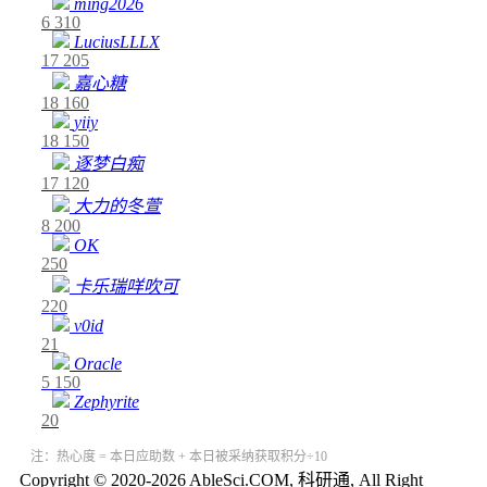
ming2026
6
310
LuciusLLLX
17
205
嘉心糖
18
160
yiiy
18
150
逐梦白痴
17
120
大力的冬萱
8
200
OK
250
卡乐瑞咩吹可
220
v0id
21
Oracle
5
150
Zephyrite
20
注：热心度 = 本日应助数 + 本日被采纳获取积分÷10
Copyright © 2020-2026 AbleSci.COM, 科研通, All Right