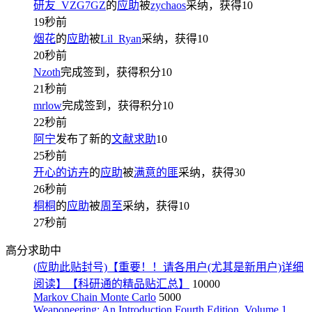
研友_VZG7GZ
的
应助
被
zychaos
采纳，获得
10
19秒前
烟花
的
应助
被
Lil_Ryan
采纳，获得
10
20秒前
Nzoth
完成签到，获得积分
10
21秒前
mrlow
完成签到，获得积分
10
22秒前
阿宁
发布了新的
文献求助
10
25秒前
开心的访卉
的
应助
被
满意的匪
采纳，获得
30
26秒前
桐桐
的
应助
被
周至
采纳，获得
10
27秒前
高分求助中
(应助此贴封号)【重要！！请各用户(尤其是新用户)详细
阅读】【科研通的精品贴汇总】
10000
Markov Chain Monte Carlo
5000
Weaponeering: An Introduction Fourth Edition, Volume 1