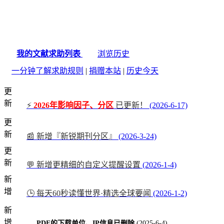
我的文献求助列表
浏览历史
一分钟了解求助规则
|
捐赠本站
|
历史今天
更
新
⚡
2026年影响因子、分区
已更新！
(2026-6-17)
更
新
📰 新增『新锐期刊分区』
(2026-3-24)
更
新
💬 新增更精细的自定义提醒设置
(2026-1-4)
新
增
🕒 每天60秒读懂世界·精选全球要闻
(2026-1-2)
新
增
PDF的下载单位、IP信息已删除
(2025-6-4)