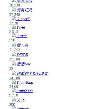
嘻嘻哈哈
70
530
完美巧凡
37
240
GingerF
7
530
Yeyiii
5
513
Oracle
550
渡人舟
11
240
归零者
25
100
猪猪hero
32
你嵙这个期刊没买
14
180
YifanWang
24
60
arniu2008
9
210
文LL
290
soilman