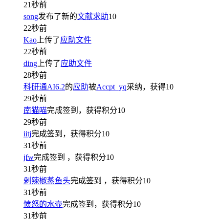
21秒前
song
发布了新的
文献求助
10
22秒前
Kao
上传了
应助文件
22秒前
ding
上传了
应助文件
28秒前
科研通AI6.2
的
应助
被
Accpt_yq
采纳，获得
10
29秒前
南猫喵
完成签到，获得积分
10
29秒前
iitj
完成签到，获得积分
10
31秒前
jfw
完成签到
，获得积分
10
31秒前
剁辣椒蒸鱼头
完成签到
，获得积分
10
31秒前
愤怒的水壶
完成签到，获得积分
10
31秒前