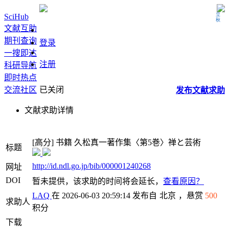
立秋
SciHub
文献互助
期刊查询
登录
一搜即达
注册
科研导航
即时热点
交流社区
已关闭
发布
文献
求助
文献求助详情
[高分]
书籍
久松真一著作集〈第5巻〉禅と芸術
标题
http://id.ndl.go.jp/bib/000001240268
网址
DOI
暂未提供，该求助的时间将会延长，
查看原因？
LAQ
在 2026-06-03 20:59:14 发布自
北京
，悬赏
500
求助人
积分
下载