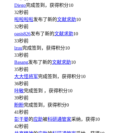
Diego
完成签到，获得积分
10
32秒前
啦啦啦啦
发布了新的
文献求助
10
32秒前
oasis826
发布了新的
文献求助
10
33秒前
lzuu
完成签到，获得积分
10
33秒前
Basang
发布了新的
文献求助
10
35秒前
大大怪将军
完成签到，获得积分
10
36秒前
咔敏
完成签到
，获得积分
10
39秒前
盼盼
完成签到，获得积分
0
41秒前
彭于晏
的
应助
被
科研通管家
采纳，获得
10
42秒前