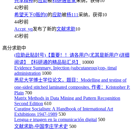
共享精神
的
应助
被
科研通管家
采纳，获得
10
42秒前
希望天下0贩的0
的
应助
被
杨111
采纳，获得
10
44秒前
Accpt_yq
发布了新的
文献求助
10
45秒前
高分求助中
(应助此贴封号)【重要！！请各用户(尤其是新用户)详细
阅读】【科研通的精品贴汇总】
10000
Evidence Summary. Injection (subcutaneous):op- timal
administration
1000
悉尼大学博士学位论文，题目：Modelling and testing of
one-sided stitched laminated composites. 作者：Kristopher P.
Plain
700
Matrix Methods in Data Mining and Pattern Recognition
Second Edition
610
Curating Socialism: A Handbook of International Art
Exhibitions 1947-1989
530
Lengua e imagen en la comunicación digital
500
文献求助-中国李庄学术史
500