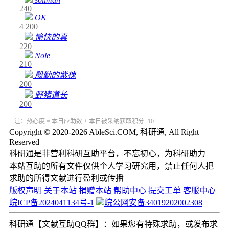
240
OK
4
200
愉快的真
220
Nole
210
殷勤的紫槐
200
野猪道长
200
注：热心度 = 本日应助数 + 本日被采纳获取积分÷10
Copyright © 2020-2026 AbleSci.COM, 科研通, All Right
Reserved
科研通是非营利科研互助平台，不忘初心，为科研助力
本站互助的所有文件仅供个人学习研究用，禁止任何人把
求助的所得文献进行盈利或传播
版权声明
关于本站
捐赠本站
帮助中心
提交工单
客服中心
皖ICP备2024041134号-1
皖公网安备34019202002308
科研通【文献互助QQ群】：如果您有特殊求助，或发布求