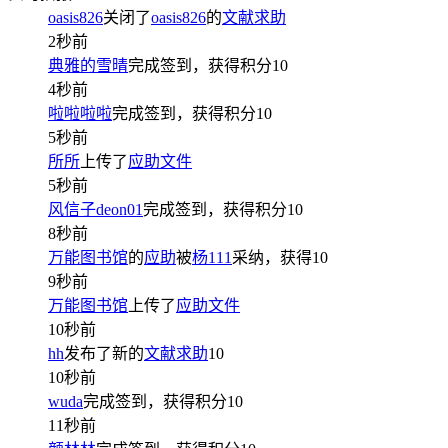
oasis826
关闭了
oasis826
的
文献求助
2秒前
典雅的雪晴
完成签到，获得积分
10
4秒前
啦啦啦啦
完成签到，获得积分
10
5秒前
所所
上传了
应助文件
5秒前
风信子deon01
完成签到，获得积分
10
8秒前
万能图书馆
的
应助
被
杨111
采纳，获得
10
9秒前
万能图书馆
上传了
应助文件
10秒前
hh
发布了新的
文献求助
10
10秒前
wuda
完成签到，获得积分
10
11秒前