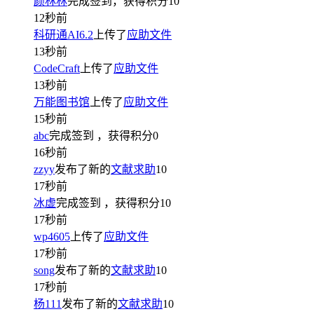
颜林林
完成签到，获得积分
10
12秒前
科研通AI6.2
上传了
应助文件
13秒前
CodeCraft
上传了
应助文件
13秒前
万能图书馆
上传了
应助文件
15秒前
abc
完成签到
，获得积分
0
16秒前
zzyy
发布了新的
文献求助
10
17秒前
冰虚
完成签到
，获得积分
10
17秒前
wp4605
上传了
应助文件
17秒前
song
发布了新的
文献求助
10
17秒前
杨111
发布了新的
文献求助
10