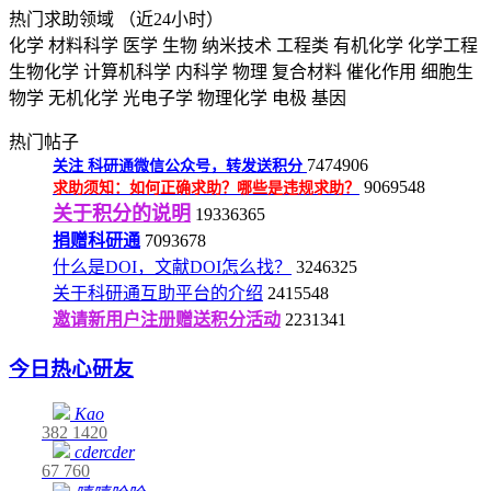
热门求助领域
（近24小时）
化学
材料科学
医学
生物
纳米技术
工程类
有机化学
化学工程
生物化学
计算机科学
内科学
物理
复合材料
催化作用
细胞生
物学
无机化学
光电子学
物理化学
电极
基因
热门帖子
7474906
关注
科研通微信公众号，转发送积分
9069548
求助须知：如何正确求助？哪些是违规求助？
关于积分的说明
19336365
捐赠科研通
7093678
什么是DOI，文献DOI怎么找？
3246325
关于科研通互助平台的介绍
2415548
邀请新用户注册赠送积分活动
2231341
今日热心研友
Kao
382
1420
cdercder
67
760