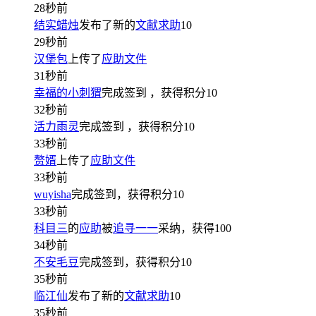
28秒前
结实蜡烛
发布了新的
文献求助
10
29秒前
汉堡包
上传了
应助文件
31秒前
幸福的小刺猬
完成签到
，获得积分
10
32秒前
活力雨灵
完成签到
，获得积分
10
33秒前
赘婿
上传了
应助文件
33秒前
wuyisha
完成签到，获得积分
10
33秒前
科目三
的
应助
被
追寻一一
采纳，获得
100
34秒前
不安毛豆
完成签到，获得积分
10
35秒前
临江仙
发布了新的
文献求助
10
35秒前