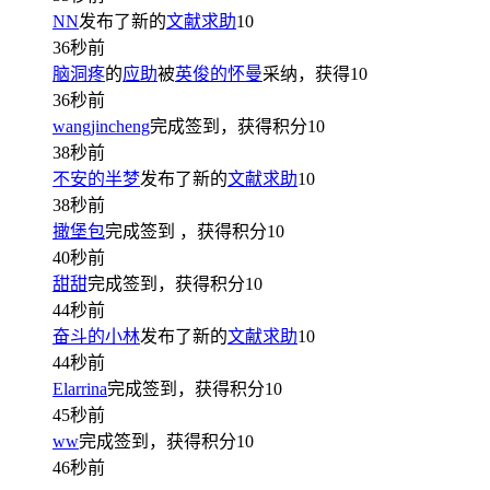
NN
发布了新的
文献求助
10
36秒前
脑洞疼
的
应助
被
英俊的怀曼
采纳，获得
10
36秒前
wangjincheng
完成签到，获得积分
10
38秒前
不安的半梦
发布了新的
文献求助
10
38秒前
撖堡包
完成签到
，获得积分
10
40秒前
甜甜
完成签到，获得积分
10
44秒前
奋斗的小林
发布了新的
文献求助
10
44秒前
Elarrina
完成签到，获得积分
10
45秒前
ww
完成签到，获得积分
10
46秒前