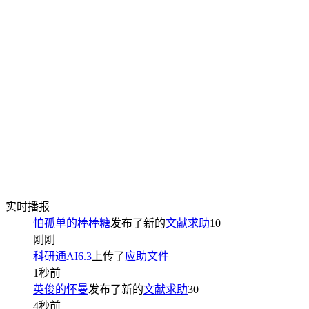
实时播报
怕孤单的棒棒糖
发布了新的
文献求助
10
刚刚
科研通AI6.3
上传了
应助文件
1秒前
英俊的怀曼
发布了新的
文献求助
30
4秒前