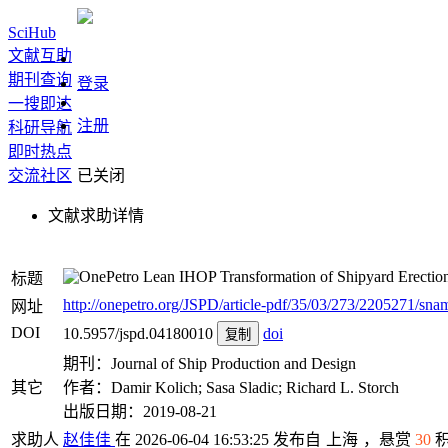
SciHub
文献互助
期刊查询
登录
一搜即达
注册
科研导航
即时热点
交流社区
已关闭
文献求助详情
Lean IHOP Transformation of Shipyard Erection
标题
http://onepetro.org/JSPD/article-pdf/35/03/273/2205271/snam
网址
DOI
10.5957/jspd.04180010
doi
复制
期刊：Journal of Ship Production and Design
其它
作者：Damir Kolich; Sasa Sladic; Richard L. Storch
出版日期：2019-08-21
求助人
赵佳佳
在 2026-06-04 16:53:25 发布自
上海
，悬赏
30