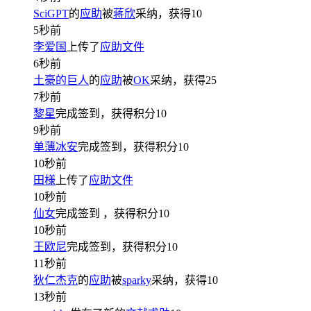
SciGPT
的
应助
被
蒋欣
采纳，获得
10
5秒前
李爱国
上传了
应助文件
6秒前
土豪的巨人
的
应助
被
OK
采纳，获得
25
7秒前
黎星
完成签到，获得积分
10
9秒前
单薄冰安
完成签到，获得积分
10
10秒前
田様
上传了
应助文件
10秒前
仙女
完成签到
，获得积分
10
10秒前
王欧尼
完成签到，获得积分
10
11秒前
狄仁杰克
的
应助
被
sparky
采纳，获得
10
13秒前