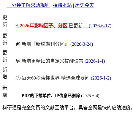
一分钟了解求助规则
|
捐赠本站
|
历史今天
更
新
⚡
2026年影响因子、分区
已更新！
(2026-6-17)
更
新
📰 新增『新锐期刊分区』
(2026-3-24)
更
新
💬 新增更精细的自定义提醒设置
(2026-1-4)
新
增
🕒 每天60秒读懂世界·精选全球要闻
(2026-1-2)
新
增
PDF的下载单位、IP信息已删除
(2025-6-4)
科研通是完全免费的文献互助平台，具备全网最快的应助速度