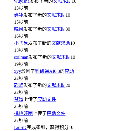
wuyisha
发布了新的
文献求助
10
13秒前
碎冰
发布了新的
文献求助
10
15秒前
晚风
发布了新的
文献求助
30
16秒前
小飞象
发布了新的
文献求助
10
18秒前
soilman
发布了新的
文献求助
10
19秒前
xyy
驳回了
科研通AI6.3
的
应助
22秒前
郭峰
发布了新的
文献求助
20
22秒前
赘婿
上传了
应助文件
25秒前
桃桃好困
上传了
应助文件
27秒前
LiuSD
完成签到，获得积分
10