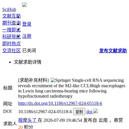
SciHub
文献互助
期刊查询
登录
一搜即达
注册
科研导航
即时热点
交流社区
已关闭
发布
文献
求助
文献求助详情
[求助补充材料]
Single-cell RNA sequencing
reveals recruitment of the M2-like CCL8high macrophages
标题
in Lewis lung carcinoma-bearing mice following
hypofractionated radiotherapy
http://dx.doi.org/10.1186/s12967-024-05118-6
网址
DOI
10.1186/s12967-024-05118-6
doi
复制
按摩头了
在 2026-07-09 19:46:54 发布自
云南
，悬赏
求助人
20
积分