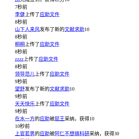
7秒前
李健
上传了
应助文件
8秒前
山下人来风
发布了新的
文献求助
10
8秒前
桐桐
上传了
应助文件
8秒前
zzzz
上传了
应助文件
8秒前
领导范儿
上传了
应助文件
9秒前
望舒
发布了新的
文献求助
10
9秒前
天天快乐
上传了
应助文件
9秒前
在水一方
的
应助
被
屁王
采纳，获得
10
10秒前
上官若男
的
应助
被
阿仁不想搞科研
采纳，获得
30