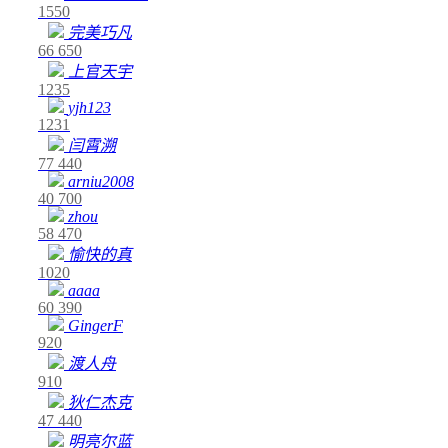
1550
完美巧凡
66
650
上官天宇
1235
yjh123
1231
闫霄溯
77
440
arniu2008
40
700
zhou
58
470
愉快的真
1020
aaaa
60
390
GingerF
920
渡人舟
910
狄仁杰克
47
440
明亮尔蓝