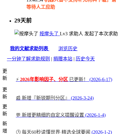
等待人工应助
29天前
按摩头了
Lv3
求助人
发起了本次求助
我的文献求助列表
浏览历史
一分钟了解求助规则
|
捐赠本站
|
历史今天
更
新
⚡
2026年影响因子、分区
已更新！
(2026-6-17)
更
新
📰 新增『新锐期刊分区』
(2026-3-24)
更
新
💬 新增更精细的自定义提醒设置
(2026-1-4)
新
增
🕒 每天60秒读懂世界·精选全球要闻
(2026-1-2)