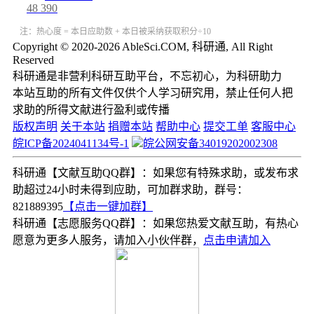
48
390
注：热心度 = 本日应助数 + 本日被采纳获取积分÷10
Copyright © 2020-2026 AbleSci.COM, 科研通, All Right
Reserved
科研通是非营利科研互助平台，不忘初心，为科研助力
本站互助的所有文件仅供个人学习研究用，禁止任何人把
求助的所得文献进行盈利或传播
版权声明
关于本站
捐赠本站
帮助中心
提交工单
客服中心
皖ICP备2024041134号-1
皖公网安备34019202002308
科研通【文献互助QQ群】：如果您有特殊求助，或发布求
助超过24小时未得到应助，可加群求助，群号：
821889395
【点击一键加群】
科研通【志愿服务QQ群】：如果您热爱文献互助，有热心
愿意为更多人服务，请加入小伙伴群，
点击申请加入