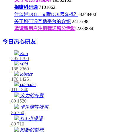
19362103
捐赠科研通
7101062
什么是DOI，文献DOI怎么找？
3248400
关于科研通互助平台的介绍
2417798
邀请新用户注册赠送积分活动
2233884
今日热心研友
Kao
295
1790
v0id
188
2360
lobster
176
1425
cdercder
111
1840
大力的冬萱
89
1520
卡乐瑞咩吹可
86
760
XLL小绿绿
89
710
殷勤的紫槐