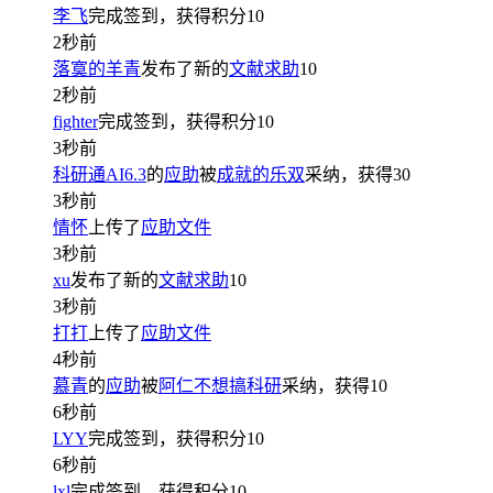
李飞
完成签到，获得积分
10
2秒前
落寞的羊青
发布了新的
文献求助
10
2秒前
fighter
完成签到，获得积分
10
3秒前
科研通AI6.3
的
应助
被
成就的乐双
采纳，获得
30
3秒前
情怀
上传了
应助文件
3秒前
xu
发布了新的
文献求助
10
3秒前
打打
上传了
应助文件
4秒前
慕青
的
应助
被
阿仁不想搞科研
采纳，获得
10
6秒前
LYY
完成签到，获得积分
10
6秒前
lxl
完成签到，获得积分
10