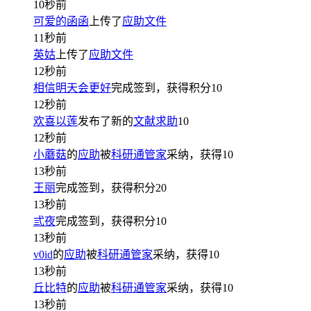
10秒前
可爱的函函
上传了
应助文件
11秒前
英姑
上传了
应助文件
12秒前
相信明天会更好
完成签到，获得积分
10
12秒前
欢喜以莲
发布了新的
文献求助
10
12秒前
小蘑菇
的
应助
被
科研通管家
采纳，获得
10
13秒前
王丽
完成签到，获得积分
20
13秒前
弎夜
完成签到，获得积分
10
13秒前
v0id
的
应助
被
科研通管家
采纳，获得
10
13秒前
丘比特
的
应助
被
科研通管家
采纳，获得
10
13秒前