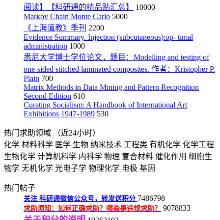
阅读】【科研通的精品贴汇总】
10000
Markov Chain Monte Carlo
5000
《上海道教》季刊
2200
Evidence Summary. Injection (subcutaneous):op- timal
administration
1000
悉尼大学博士学位论文，题目：Modelling and testing of
one-sided stitched laminated composites. 作者：Kristopher P.
Plain
700
Matrix Methods in Data Mining and Pattern Recognition
Second Edition
610
Curating Socialism: A Handbook of International Art
Exhibitions 1947-1989
530
热门求助领域
（近24小时）
化学
材料科学
医学
生物
纳米技术
工程类
有机化学
化学工程
生物化学
计算机科学
内科学
物理
复合材料
催化作用
细胞生
物学
无机化学
光电子学
物理化学
电极
基因
热门帖子
7486798
关注
科研通微信公众号，转发送积分
9078833
求助须知：如何正确求助？哪些是违规求助？
关于积分的说明