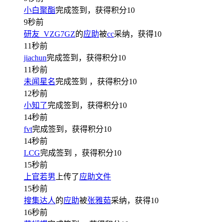
小白聚酯
完成签到，获得积分
10
9秒前
研友_VZG7GZ
的
应助
被
cc
采纳，获得
10
11秒前
jiachun
完成签到，获得积分
10
11秒前
未闻星名
完成签到
，获得积分
10
12秒前
小知了
完成签到，获得积分
10
14秒前
fvt
完成签到，获得积分
10
14秒前
LCG
完成签到
，获得积分
10
15秒前
上官若男
上传了
应助文件
15秒前
搜集达人
的
应助
被
张雅茹
采纳，获得
10
16秒前