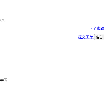
获取。
下个求助
提交工单
留言
学习