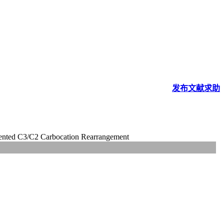
发布
文献
求助
dented C3/C2 Carbocation Rearrangement