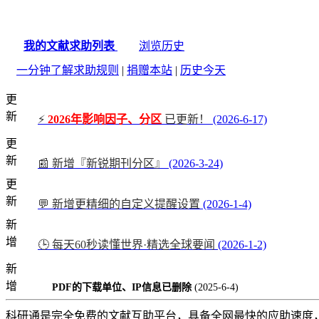
我的文献求助列表
浏览历史
一分钟了解求助规则
|
捐赠本站
|
历史今天
更
新
⚡
2026年影响因子、分区
已更新！
(2026-6-17)
更
新
📰 新增『新锐期刊分区』
(2026-3-24)
更
新
💬 新增更精细的自定义提醒设置
(2026-1-4)
新
增
🕒 每天60秒读懂世界·精选全球要闻
(2026-1-2)
新
增
PDF的下载单位、IP信息已删除
(2025-6-4)
科研通是完全免费的文献互助平台，具备全网最快的应助速度