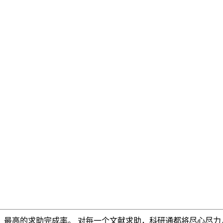
，最高的求助完成率。 对每一个文献求助，科研通都将尽心尽力