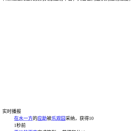
实时播报
在水一方
的
应助
被
乐观囧
采纳，获得
10
1秒前