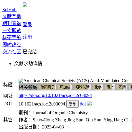
SciHub
文献互助
期刊查询
登录
一搜即达
注册
科研导航
即时热点
交流社区
已完结
文献求助详情
Acid-Modulated Constr
标题
相关领域
碳阳离子
环加成
吲哚试验
化学
废止
乙腈
https://doi.org/10.1021/acs.joc.2c03094
网址
DOI
10.1021/acs.joc.2c03094
doi
复制
期刊：Journal of Organic Chemistry
其它
作者：Shao‐Cong Zhan; Jing Sun; Qiu Sun; Ying Han; Ch
出版日期：2023-04-03