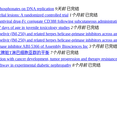
e phosphonates on DNA replication
9天前
已完结
ial lesions: A randomized controlled trial
1个月前
已完结
n antiviral drug-Fc conjugate CD388 following subcutaneous administrat
 days of age in juvenile toxicology studies
2个月前
已完结
elivir (IM-250) and related herpes helicase-primase inhibitors across a
elivir (IM-250) and related herpes helicase-primase inhibitors across a
rimase inhibitor ABI-5366 of Assembly Biosciences Inc
3个月前
已完
小鼠脾脏T淋巴细胞亚群的平衡
7个月前
已完结
tion with cancer development, tumor progression and therapy resistanc
hway in experimental diabetic nephropathy
8个月前
已完结