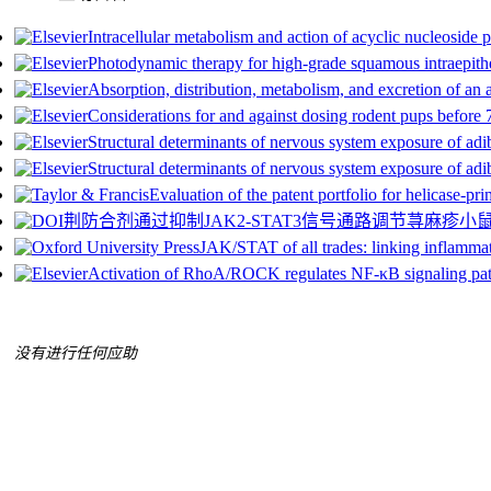
Intracellular metabolism and action of acyclic nucleosid
Photodynamic therapy for high-grade squamous intraepithel
Absorption, distribution, metabolism, and excretion of a
Considerations for and against dosing rodent pups before 7
Structural determinants of nervous system exposure of adib
Structural determinants of nervous system exposure of adib
Evaluation of the patent portfolio for helicase-p
荆防合剂通过抑制JAK2-STAT3信号通路调节荨麻疹
JAK/STAT of all trades: linking inflamma
Activation of RhoA/ROCK regulates NF-κB signaling pat
没有进行任何应助