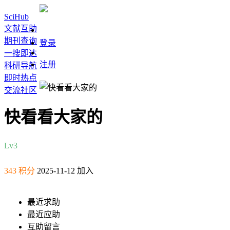
SciHub
文献互助
期刊查询
登录
一搜即达
注册
科研导航
即时热点
交流社区
快看看大家的
Lv3
343 积分
2025-11-12 加入
最近求助
最近应助
互助留言