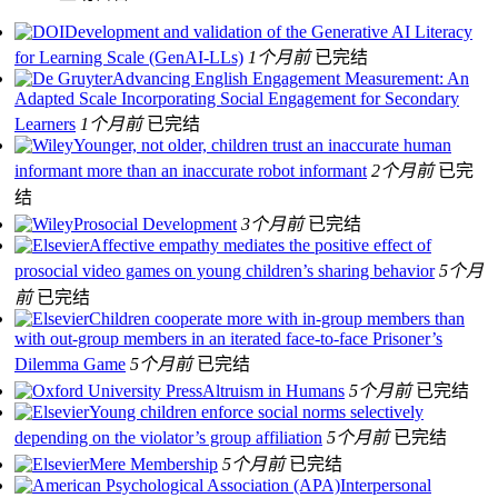
Development and validation of the Generative AI Literacy
for Learning Scale (GenAI-LLs)
1个月前
已完结
Advancing English Engagement Measurement: An
Adapted Scale Incorporating Social Engagement for Secondary
Learners
1个月前
已完结
Younger, not older, children trust an inaccurate human
informant more than an inaccurate robot informant
2个月前
已完
结
Prosocial Development
3个月前
已完结
Affective empathy mediates the positive effect of
prosocial video games on young children’s sharing behavior
5个月
前
已完结
Children cooperate more with in-group members than
with out-group members in an iterated face-to-face Prisoner’s
Dilemma Game
5个月前
已完结
Altruism in Humans
5个月前
已完结
Young children enforce social norms selectively
depending on the violator’s group affiliation
5个月前
已完结
Mere Membership
5个月前
已完结
Interpersonal