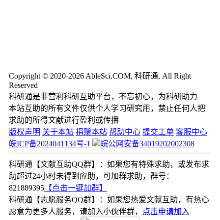
Copyright © 2020-2026 AbleSci.COM, 科研通, All Right
Reserved
科研通是非营利科研互助平台，不忘初心，为科研助力
本站互助的所有文件仅供个人学习研究用，禁止任何人把
求助的所得文献进行盈利或传播
版权声明
关于本站
捐赠本站
帮助中心
提交工单
客服中心
皖ICP备2024041134号-1
皖公网安备34019202002308
科研通【文献互助QQ群】：如果您有特殊求助，或发布求
助超过24小时未得到应助，可加群求助，群号：
821889395
【点击一键加群】
科研通【志愿服务QQ群】：如果您热爱文献互助，有热心
愿意为更多人服务，请加入小伙伴群，
点击申请加入