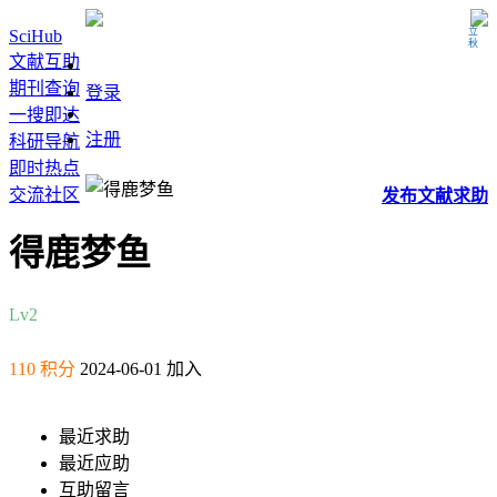
立秋
SciHub
文献互助
期刊查询
登录
一搜即达
注册
科研导航
即时热点
交流社区
发布
文献
求助
得鹿梦鱼
Lv2
110 积分
2024-06-01 加入
最近求助
最近应助
互助留言