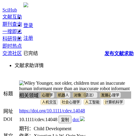
SciHub
文献互助
期刊查询
登录
一搜即达
注册
科研导航
即时热点
交流社区
已完结
发布
文献
求助
文献求助详情
Younger, not older, children trust an inaccurate
human informant more than an inaccurate robot informant
标题
相关领域
心理学
机器人
对象（语法）
发展心理学
人机交互
社会心理学
人工智能
计算机科学
https://doi.org/10.1111/cdev.14048
网址
DOI
10.1111/cdev.14048
doi
复制
期刊：Child Development
其它
作者：Xiaoqian Li; W. Quin Yow