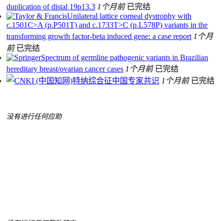
duplication of distal 19p13.3
1个月前
已完结
Unilateral lattice corneal dystrophy with
c.1501C>A (p.P501T) and c.1733T>C (p.L578P) variants in the
transforming growth factor-beta induced gene: a case report
1个月
前
已完结
Spectrum of germline pathogenic variants in Brazilian
hereditary breast/ovarian cancer cases
1个月前
已完结
特纳综合征中国专家共识
1个月前
已完结
没有进行任何应助