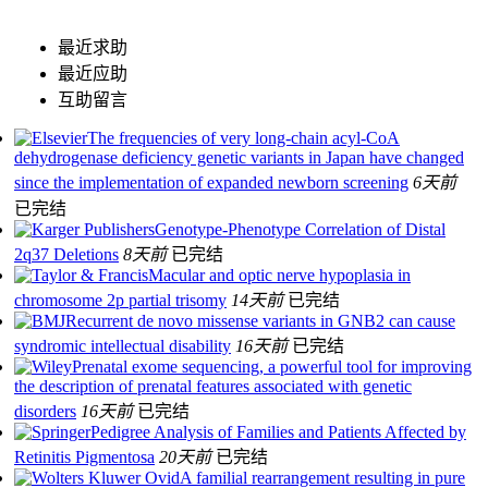
最近求助
最近应助
互助留言
The frequencies of very long-chain acyl-CoA
dehydrogenase deficiency genetic variants in Japan have changed
since the implementation of expanded newborn screening
6天前
已完结
Genotype-Phenotype Correlation of Distal
2q37 Deletions
8天前
已完结
Macular and optic nerve hypoplasia in
chromosome 2p partial trisomy
14天前
已完结
Recurrent de novo missense variants in GNB2 can cause
syndromic intellectual disability
16天前
已完结
Prenatal exome sequencing, a powerful tool for improving
the description of prenatal features associated with genetic
disorders
16天前
已完结
Pedigree Analysis of Families and Patients Affected by
Retinitis Pigmentosa
20天前
已完结
A familial rearrangement resulting in pure