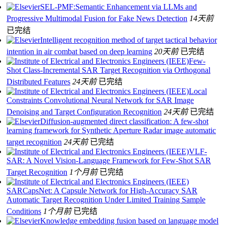
SEL-PMF:Semantic Enhancement via LLMs and
Progressive Multimodal Fusion for Fake News Detection
14天前
已完结
Intelligent recognition method of target tactical behavior
intention in air combat based on deep learning
20天前
已完结
Few-
Shot Class-Incremental SAR Target Recognition via Orthogonal
Distributed Features
24天前
已完结
Local
Constraints Convolutional Neural Network for SAR Image
Denoising and Target Configuration Recognition
24天前
已完结
Diffusion-augmented direct classification: A few-shot
learning framework for Synthetic Aperture Radar image automatic
target recognition
24天前
已完结
VLF-
SAR: A Novel Vision-Language Framework for Few-Shot SAR
Target Recognition
1个月前
已完结
SARCapsNet: A Capsule Network for High-Accuracy SAR
Automatic Target Recognition Under Limited Training Sample
Conditions
1个月前
已完结
Knowledge embedding fusion based on language model