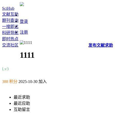
SciHub
文献互助
期刊查询
登录
一搜即达
注册
科研导航
即时热点
交流社区
发布
文献
求助
1111
Lv3
388 积分
2025-10-30 加入
最近求助
最近应助
互助留言