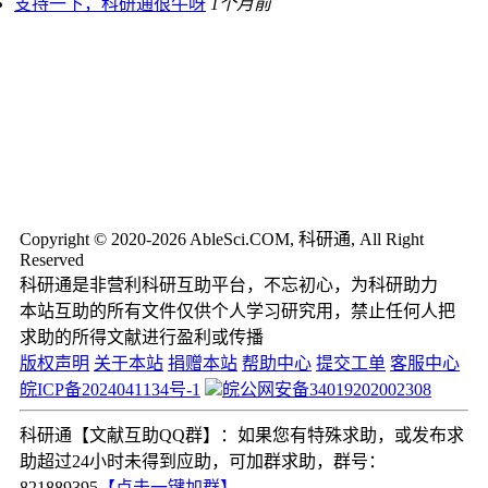
支持一下，科研通很牛呀
1个月前
Copyright © 2020-2026 AbleSci.COM, 科研通, All Right
Reserved
科研通是非营利科研互助平台，不忘初心，为科研助力
本站互助的所有文件仅供个人学习研究用，禁止任何人把
求助的所得文献进行盈利或传播
版权声明
关于本站
捐赠本站
帮助中心
提交工单
客服中心
皖ICP备2024041134号-1
皖公网安备34019202002308
科研通【文献互助QQ群】：如果您有特殊求助，或发布求
助超过24小时未得到应助，可加群求助，群号：
821889395
【点击一键加群】