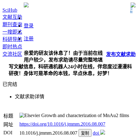
立秋
SciHub
文献互助
期刊查询
登录
一搜即达
注册
科研导航
即时热点
亲爱的研友该休息了！由于当前在线
交流社区
发布
文献
求助
用户较少，发布求助请尽量完整地填
写文献信息，科研通机器人24小时在线，伴您度过漫漫科
研夜！身体可是革命的本钱，早点休息，好梦！
已完结
文献求助详情
Growth and characterization of MnAu2 films
标题
https://doi.org/10.1016/j.jmmm.2016.08.007
网址
DOI
10.1016/j.jmmm.2016.08.007
doi
复制