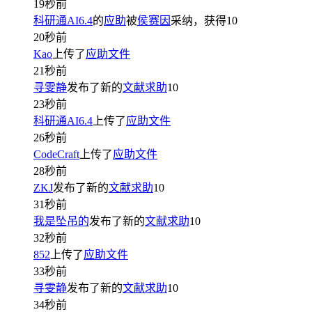
19秒前
科研通AI6.4
的
应助
被
侯赛因
采纳，获得
10
20秒前
Kao
上传了
应助文件
21秒前
寻雯静
发布了新的
文献求助
10
23秒前
科研通AI6.4
上传了
应助文件
26秒前
CodeCraft
上传了
应助文件
28秒前
ZKJ
发布了新的
文献求助
10
31秒前
我是坠吊的
发布了新的
文献求助
10
32秒前
852
上传了
应助文件
33秒前
寻雯静
发布了新的
文献求助
10
34秒前