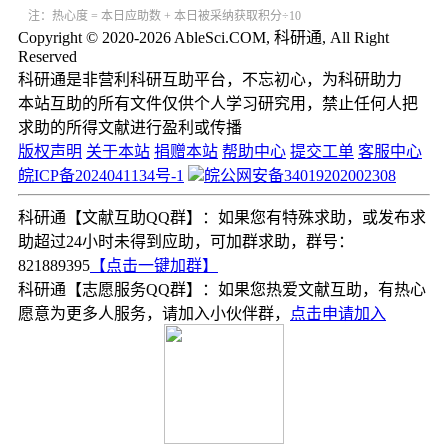
注：热心度 = 本日应助数 + 本日被采纳获取积分÷10
Copyright © 2020-2026 AbleSci.COM, 科研通, All Right
Reserved
科研通是非营利科研互助平台，不忘初心，为科研助力
本站互助的所有文件仅供个人学习研究用，禁止任何人把
求助的所得文献进行盈利或传播
版权声明
关于本站
捐赠本站
帮助中心
提交工单
客服中心
皖ICP备2024041134号-1
皖公网安备34019202002308
科研通【文献互助QQ群】：如果您有特殊求助，或发布求
助超过24小时未得到应助，可加群求助，群号：
821889395
【点击一键加群】
科研通【志愿服务QQ群】：如果您热爱文献互助，有热心
愿意为更多人服务，请加入小伙伴群，
点击申请加入