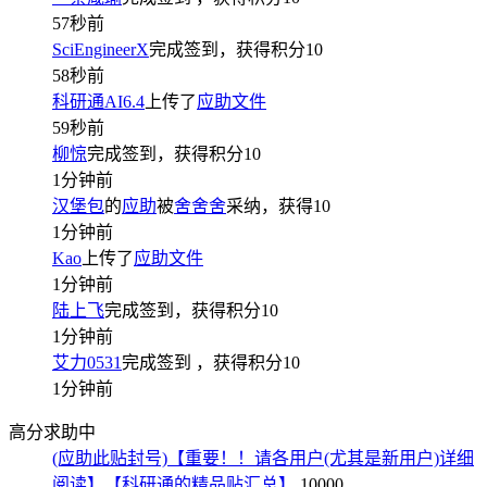
57秒前
SciEngineerX
完成签到，获得积分
10
58秒前
科研通AI6.4
上传了
应助文件
59秒前
柳惊
完成签到，获得积分
10
1分钟前
汉堡包
的
应助
被
舍舍舍
采纳，获得
10
1分钟前
Kao
上传了
应助文件
1分钟前
陆上飞
完成签到，获得积分
10
1分钟前
艾力0531
完成签到
，获得积分
10
1分钟前
高分求助中
(应助此贴封号)【重要！！请各用户(尤其是新用户)详细
阅读】【科研通的精品贴汇总】
10000