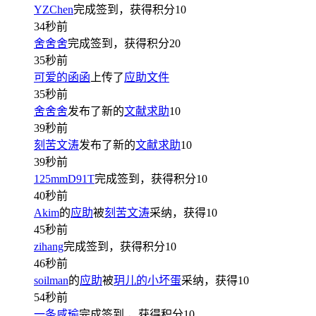
YZChen
完成签到，获得积分
10
34秒前
舍舍舍
完成签到，获得积分
20
35秒前
可爱的函函
上传了
应助文件
35秒前
舍舍舍
发布了新的
文献求助
10
39秒前
刻苦文涛
发布了新的
文献求助
10
39秒前
125mmD91T
完成签到，获得积分
10
40秒前
Akim
的
应助
被
刻苦文涛
采纳，获得
10
45秒前
zihang
完成签到，获得积分
10
46秒前
soilman
的
应助
被
玥儿的小坏蛋
采纳，获得
10
54秒前
一条咸瑜
完成签到
，获得积分
10