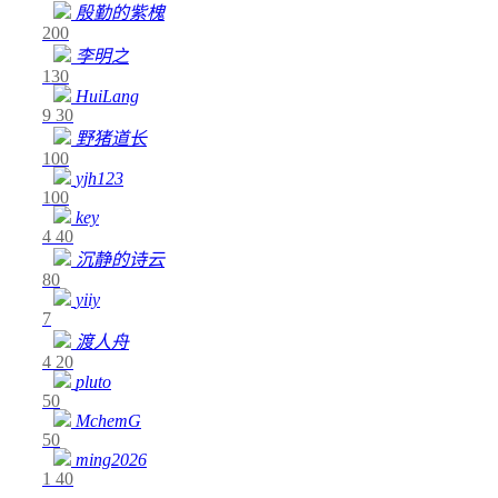
殷勤的紫槐
200
李明之
130
HuiLang
9
30
野猪道长
100
yjh123
100
key
4
40
沉静的诗云
80
yiiy
7
渡人舟
4
20
pluto
50
MchemG
50
ming2026
1
40