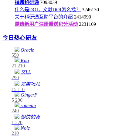
捐赠科研通
7093039
什么是DOI，文献DOI怎么找？
3246130
关于科研通互助平台的介绍
2414990
邀请新用户注册赠送积分活动
2231169
今日热心研友
Oracle
550
Kao
21
210
文LL
290
完美巧凡
15
110
GingerF
5
200
soilman
240
愉快的真
1
220
Nole
210