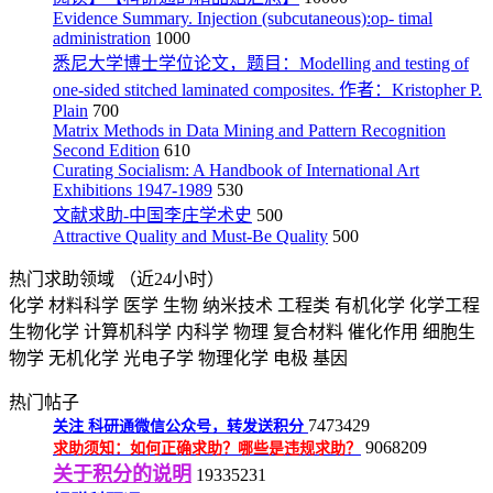
Evidence Summary. Injection (subcutaneous):op- timal
administration
1000
悉尼大学博士学位论文，题目：Modelling and testing of
one-sided stitched laminated composites. 作者：Kristopher P.
Plain
700
Matrix Methods in Data Mining and Pattern Recognition
Second Edition
610
Curating Socialism: A Handbook of International Art
Exhibitions 1947-1989
530
文献求助-中国李庄学术史
500
Attractive Quality and Must-Be Quality
500
热门求助领域
（近24小时）
化学
材料科学
医学
生物
纳米技术
工程类
有机化学
化学工程
生物化学
计算机科学
内科学
物理
复合材料
催化作用
细胞生
物学
无机化学
光电子学
物理化学
电极
基因
热门帖子
7473429
关注
科研通微信公众号，转发送积分
9068209
求助须知：如何正确求助？哪些是违规求助？
关于积分的说明
19335231