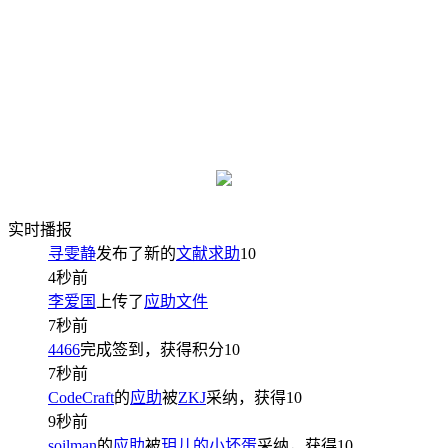
实时播报
寻雯静
发布了新的
文献求助
10
4秒前
李爱国
上传了
应助文件
7秒前
4466
完成签到，获得积分
10
7秒前
CodeCraft
的
应助
被
ZKJ
采纳，获得
10
9秒前
soilman
的
应助
被
玥儿的小坏蛋
采纳，获得
10