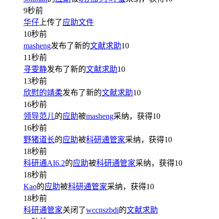
9秒前
华仔
上传了
应助文件
10秒前
masheng
发布了新的
文献求助
10
11秒前
寻雯静
发布了新的
文献求助
10
13秒前
欣慰的靖柔
发布了新的
文献求助
10
16秒前
领导范儿
的
应助
被
masheng
采纳，获得
10
16秒前
野猪道长
的
应助
被
科研通管家
采纳，获得
10
18秒前
科研通AI6.2
的
应助
被
科研通管家
采纳，获得
10
18秒前
Kao
的
应助
被
科研通管家
采纳，获得
10
18秒前
科研通管家
关闭了
wccnszbdi
的
文献求助