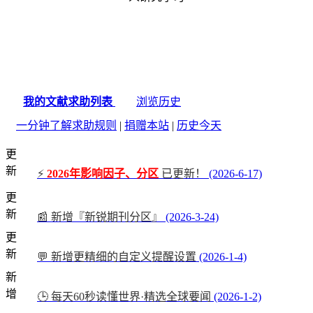
我的文献求助列表
浏览历史
一分钟了解求助规则
|
捐赠本站
|
历史今天
更
新
⚡
2026年影响因子、分区
已更新！
(2026-6-17)
更
新
📰 新增『新锐期刊分区』
(2026-3-24)
更
新
💬 新增更精细的自定义提醒设置
(2026-1-4)
新
增
🕒 每天60秒读懂世界·精选全球要闻
(2026-1-2)