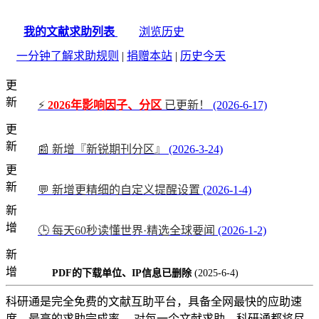
我的文献求助列表
浏览历史
一分钟了解求助规则
|
捐赠本站
|
历史今天
更
新
⚡
2026年影响因子、分区
已更新！
(2026-6-17)
更
新
📰 新增『新锐期刊分区』
(2026-3-24)
更
新
💬 新增更精细的自定义提醒设置
(2026-1-4)
新
增
🕒 每天60秒读懂世界·精选全球要闻
(2026-1-2)
新
增
PDF的下载单位、IP信息已删除
(2025-6-4)
科研通是完全免费的文献互助平台，具备全网最快的应助速
度，最高的求助完成率。 对每一个文献求助，科研通都将尽