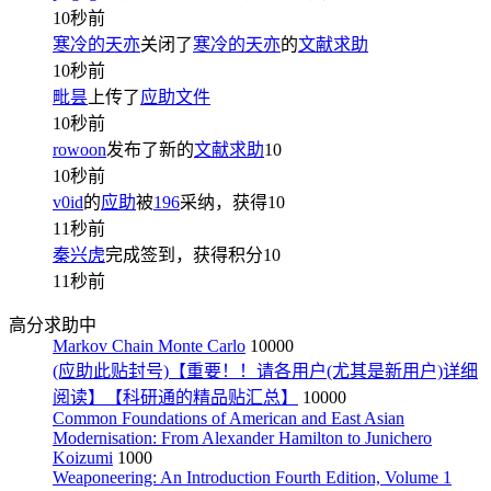
10秒前
寒冷的天亦
关闭了
寒冷的天亦
的
文献求助
10秒前
毗昙
上传了
应助文件
10秒前
rowoon
发布了新的
文献求助
10
10秒前
v0id
的
应助
被
196
采纳，获得
10
11秒前
秦兴虎
完成签到，获得积分
10
11秒前
高分求助中
Markov Chain Monte Carlo
10000
(应助此贴封号)【重要！！请各用户(尤其是新用户)详细
阅读】【科研通的精品贴汇总】
10000
Common Foundations of American and East Asian
Modernisation: From Alexander Hamilton to Junichero
Koizumi
1000
Weaponeering: An Introduction Fourth Edition, Volume 1