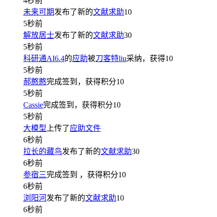
4秒前
未来可期
发布了新的
文献求助
10
5秒前
解放居士
发布了新的
文献求助
30
5秒前
科研通AI6.4
的
应助
被
刀客特liu
采纳，获得
10
5秒前
郝憨憨
完成签到，获得积分
10
5秒前
Cassie
完成签到，获得积分
10
5秒前
大模型
上传了
应助文件
6秒前
拉长的藏鸟
发布了新的
文献求助
30
6秒前
参宿三
完成签到
，获得积分
10
6秒前
浏阳河
发布了新的
文献求助
10
6秒前