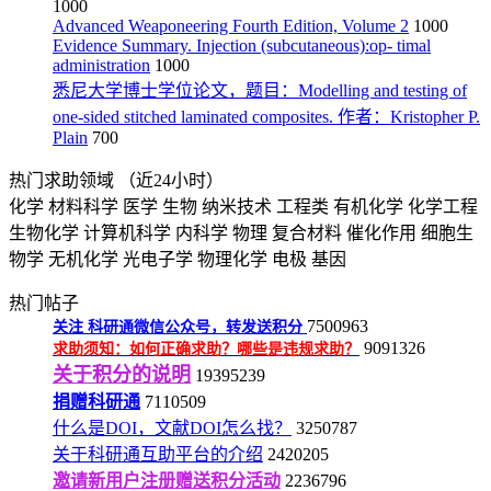
1000
Advanced Weaponeering Fourth Edition, Volume 2
1000
Evidence Summary. Injection (subcutaneous):op- timal
administration
1000
悉尼大学博士学位论文，题目：Modelling and testing of
one-sided stitched laminated composites. 作者：Kristopher P.
Plain
700
热门求助领域
（近24小时）
化学
材料科学
医学
生物
纳米技术
工程类
有机化学
化学工程
生物化学
计算机科学
内科学
物理
复合材料
催化作用
细胞生
物学
无机化学
光电子学
物理化学
电极
基因
热门帖子
7500963
关注
科研通微信公众号，转发送积分
9091326
求助须知：如何正确求助？哪些是违规求助？
关于积分的说明
19395239
捐赠科研通
7110509
什么是DOI，文献DOI怎么找？
3250787
关于科研通互助平台的介绍
2420205
邀请新用户注册赠送积分活动
2236796