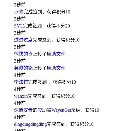
2秒前
冰峰
完成签到，获得积分
10
2秒前
SYL
完成签到，获得积分
20
2秒前
过过过度
完成签到，获得积分
10
3秒前
愉快的真
上传了
应助文件
3秒前
英俊的铭
上传了
应助文件
4秒前
李法拉
完成签到
，获得积分
10
4秒前
wanxin
完成签到，获得积分
10
4秒前
深情安青
的
应助
被
WayenGet
采纳，获得
10
4秒前
dingdingdingding
完成签到，获得积分
10