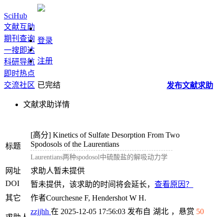
SciHub
文献互助
期刊查询
登录
一搜即达
注册
科研导航
即时热点
交流社区
已完结
发布
文献
求助
文献求助详情
[高分]
Kinetics of Sulfate Desorption From Two
Spodosols of the Laurentians
标题
Laurentians两种spodosol中硫酸盐的解吸动力学
网址
求助人暂未提供
DOI
暂未提供，该求助的时间将会延长，
查看原因？
其它
作者Courchesne F, Hendershot W H.
zzjjhh
在 2025-12-05 17:56:03 发布自
湖北
，悬赏
50