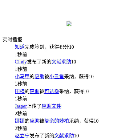
实时播报
知道
完成签到，获得积分
10
1秒前
Cindy
发布了新的
文献求助
10
1秒前
小马甲
的
应助
被
小丑鱼
采纳，获得
10
1秒前
田様
的
应助
被
可达燊
采纳，获得
10
1秒前
Jasper
上传了
应助文件
2秒前
娜娜
的
应助
被
复杂的妙柏
采纳，获得
10
2秒前
赵立宁
发布了新的
文献求助
10