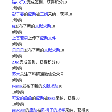
猫小乐C
完成签到，获得积分
10
7秒前
彭于晏
的
应助
被
王娟
采纳，获得
10
7秒前
lq
发布了新的
文献求助
10
8秒前
上官若男
上传了
应助文件
9秒前
贝贝贝
发布了新的
文献求助
10
9秒前
ZJM
完成签到，获得积分
10
9秒前
苏木
关注了科研通微信公众号
9秒前
Pernik
发布了新的
文献求助
10
10秒前
可爱的函函
的
应助
被
keke
采纳，获得
30
10秒前
prigogin
的
应助
被
陈椅子的求学
采纳，获得
10