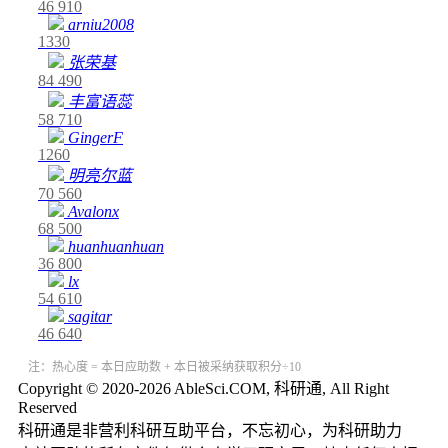
46
910
arniu2008
1330
张荣基
84
490
丰富语蕊
58
710
GingerF
1260
明亮尔蓝
70
560
Avalonx
68
500
huanhuanhuan
36
800
lx
54
610
sagitar
46
640
注：热心度 = 本日应助数 + 本日被采纳获取积分÷10
Copyright © 2020-2026 AbleSci.COM, 科研通, All Right
Reserved
科研通是非营利科研互助平台，不忘初心，为科研助力