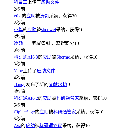
科目三
上传了
应助文件
2秒前
v0id
的
应助
被
涛哥
采纳，获得
30
2秒前
小华
的
应助
被
shenwei
采纳，获得
10
3秒前
冷静一一
完成签到
，获得积分
10
3秒前
科研通AI6.3
的
应助
被
Sherme
采纳，获得
10
3秒前
Yang
上传了
应助文件
4秒前
alangq
发布了新的
文献求助
10
4秒前
科研通AI6.2
的
应助
被
科研通管家
采纳，获得
10
5秒前
CipherSage
的
应助
被
科研通管家
采纳，获得
10
5秒前
Ava
的
应助
被
科研通管家
采纳，获得
10