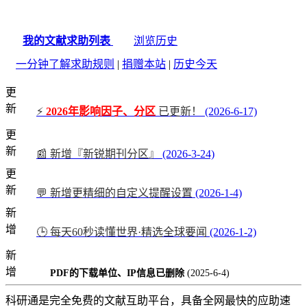
我的文献求助列表
浏览历史
一分钟了解求助规则
|
捐赠本站
|
历史今天
更
新
⚡
2026年影响因子、分区
已更新！
(2026-6-17)
更
新
📰 新增『新锐期刊分区』
(2026-3-24)
更
新
💬 新增更精细的自定义提醒设置
(2026-1-4)
新
增
🕒 每天60秒读懂世界·精选全球要闻
(2026-1-2)
新
增
PDF的下载单位、IP信息已删除
(2025-6-4)
科研通是完全免费的文献互助平台，具备全网最快的应助速