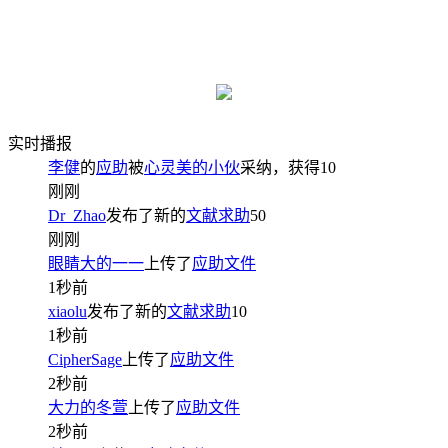
实时播报
李健
的
应助
被
心灵美的小伙
采纳，获得
10
刚刚
Dr_Zhao
发布了新的
文献求助
50
刚刚
眼睛大的一一
上传了
应助文件
1秒前
xiaolu
发布了新的
文献求助
10
1秒前
CipherSage
上传了
应助文件
2秒前
大力的冬萱
上传了
应助文件
2秒前