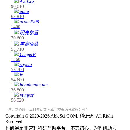
Avalonx
90
610
aaaa
63
810
arniu2008
1400
明亮尔蓝
70
600
丰富语蕊
58
710
GingerF
1260
sagitar
53
700
lx
54
680
huanhuanhuan
36
800
munyor
56
520
注：热心度 = 本日应助数 + 本日被采纳获取积分÷10
Copyright © 2020-2026 AbleSci.COM, 科研通, All Right
Reserved
科研通是非营利科研互助平台，不忘初心，为科研助力