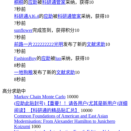
桐桐
的
应助
被
科研通管家
采纳，获得
10
7秒前
科研通AI6.4
的
应助
被
科研通管家
采纳，获得
10
7秒前
sunflower
完成签到，获得积分
10
7秒前
前路一片222222222光明
发布了新的
文献求助
10
7秒前
FashionBoy
的
应助
被
luo
采纳，获得
10
8秒前
一地狗粮
发布了新的
文献求助
10
8秒前
高分求助中
Markov Chain Monte Carlo
10000
(应助此贴封号)【重要！！请各用户(尤其是新用户)详细
阅读】【科研通的精品贴汇总】
10000
Common Foundations of American and East Asian
Modernisation: From Alexander Hamilton to Junichero
Koizumi
1000