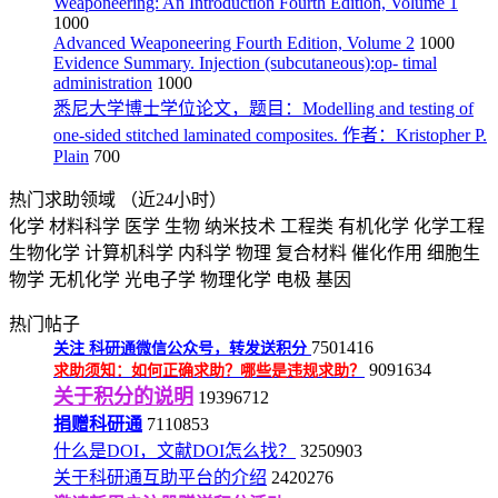
Weaponeering: An Introduction Fourth Edition, Volume 1
1000
Advanced Weaponeering Fourth Edition, Volume 2
1000
Evidence Summary. Injection (subcutaneous):op- timal
administration
1000
悉尼大学博士学位论文，题目：Modelling and testing of
one-sided stitched laminated composites. 作者：Kristopher P.
Plain
700
热门求助领域
（近24小时）
化学
材料科学
医学
生物
纳米技术
工程类
有机化学
化学工程
生物化学
计算机科学
内科学
物理
复合材料
催化作用
细胞生
物学
无机化学
光电子学
物理化学
电极
基因
热门帖子
7501416
关注
科研通微信公众号，转发送积分
9091634
求助须知：如何正确求助？哪些是违规求助？
关于积分的说明
19396712
捐赠科研通
7110853
什么是DOI，文献DOI怎么找？
3250903
关于科研通互助平台的介绍
2420276