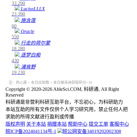
33
290
LuciusLLLX
23
390
施含莲
60
Oracle
550
行走的荷尔蒙
18
280
逐梦白痴
430
浦肯野
19
230
注：热心度 = 本日应助数 + 本日被采纳获取积分÷10
Copyright © 2020-2026 AbleSci.COM, 科研通, All Right
Reserved
科研通是非营利科研互助平台，不忘初心，为科研助力
本站互助的所有文件仅供个人学习研究用，禁止任何人把
求助的所得文献进行盈利或传播
版权声明
关于本站
捐赠本站
帮助中心
提交工单
客服中心
皖ICP备2024041134号-1
皖公网安备34019202002308