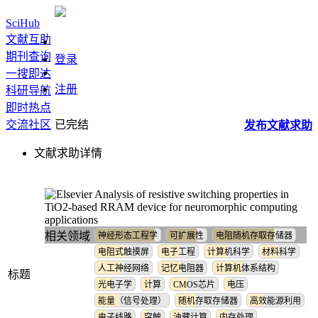
SciHub
文献互助
期刊查询
登录
一搜即达
注册
科研导航
即时热点
交流社区
已完结
发布
文献
求助
文献求助详情
Analysis of resistive switching properties in
TiO2-based RRAM device for neuromorphic computing
applications
相关领域
神经形态工程学
可扩展性
电阻随机存取存储器
电阻式触摸屏
电子工程
计算机科学
材料科学
人工神经网络
记忆电阻器
计算机体系结构
标题
光电子学
计算
CMOS芯片
电压
能量（信号处理）
随机存取存储器
高效能源利用
电子线路
突触
油藏计算
内存处理