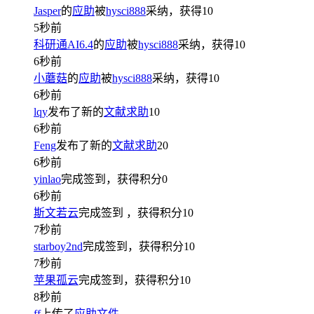
Jasper
的
应助
被
hysci888
采纳，获得
10
5秒前
科研通AI6.4
的
应助
被
hysci888
采纳，获得
10
6秒前
小蘑菇
的
应助
被
hysci888
采纳，获得
10
6秒前
lqy
发布了新的
文献求助
10
6秒前
Feng
发布了新的
文献求助
20
6秒前
yinlao
完成签到，获得积分
0
6秒前
斯文若云
完成签到
，获得积分
10
7秒前
starboy2nd
完成签到，获得积分
10
7秒前
苹果孤云
完成签到，获得积分
10
8秒前
ff
上传了
应助文件