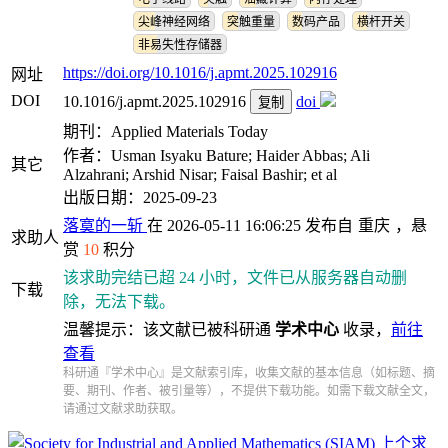
尖峰神经网络
突触重量
数码产品
横杆开关
非易失性存储器
https://doi.org/10.1016/j.apmt.2025.102916
网址
DOI
10.1016/j.apmt.2025.102916
doi
复制
期刊：Applied Materials Today
作者：Usman Isyaku Bature; Haider Abbas; Ali
其它
Alzahrani; Arshid Nisar; Faisal Bashir; et al
出版日期：2025-09-23
落寞的一斩
在 2026-05-11 16:06:25 发布自
重庆
，悬
求助人
赏
10
积分
该求助完结已超 24 小时，文件已从服务器自动删
下载
除，无法下载。
温馨提示：该文献已被科研通
学术中心
收录，
前往
查看
科研通『学术中心』是文献索引库，收集文献的基本信息（如标题、摘
要、期刊、作者、被引量等），不提供下载功能。如需下载文献全文，
请通过文献求助获取。
上个求