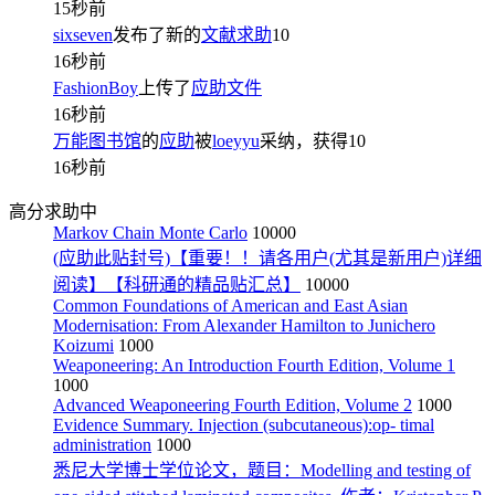
15秒前
sixseven
发布了新的
文献求助
10
16秒前
FashionBoy
上传了
应助文件
16秒前
万能图书馆
的
应助
被
loeyyu
采纳，获得
10
16秒前
高分求助中
Markov Chain Monte Carlo
10000
(应助此贴封号)【重要！！请各用户(尤其是新用户)详细
阅读】【科研通的精品贴汇总】
10000
Common Foundations of American and East Asian
Modernisation: From Alexander Hamilton to Junichero
Koizumi
1000
Weaponeering: An Introduction Fourth Edition, Volume 1
1000
Advanced Weaponeering Fourth Edition, Volume 2
1000
Evidence Summary. Injection (subcutaneous):op- timal
administration
1000
悉尼大学博士学位论文，题目：Modelling and testing of