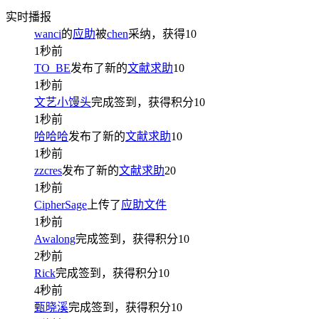
实时播报
wanci
的
应助
被
chen
采纳，获得
10
1秒前
TO_BE
发布了新的
文献求助
10
1秒前
文艺小馒头
完成签到，获得积分
10
1秒前
哈哈哈
发布了新的
文献求助
10
1秒前
zzcres
发布了新的
文献求助
20
1秒前
CipherSage
上传了
应助文件
1秒前
Awalong
完成签到，获得积分
10
2秒前
Rick
完成签到，获得积分
10
4秒前
甄晓溪
完成签到，获得积分
10