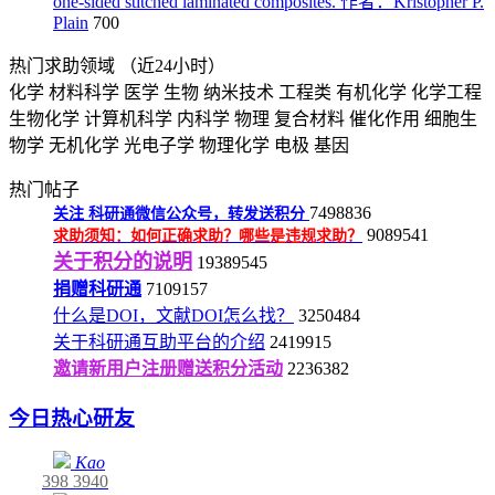
one-sided stitched laminated composites. 作者：Kristopher P.
Plain
700
热门求助领域
（近24小时）
化学
材料科学
医学
生物
纳米技术
工程类
有机化学
化学工程
生物化学
计算机科学
内科学
物理
复合材料
催化作用
细胞生
物学
无机化学
光电子学
物理化学
电极
基因
热门帖子
7498836
关注
科研通微信公众号，转发送积分
9089541
求助须知：如何正确求助？哪些是违规求助？
关于积分的说明
19389545
捐赠科研通
7109157
什么是DOI，文献DOI怎么找？
3250484
关于科研通互助平台的介绍
2419915
邀请新用户注册赠送积分活动
2236382
今日热心研友
Kao
398
3940