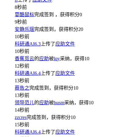
8秒前
耍酷鼠标
完成签到
，获得积分
0
9秒前
安静乐瑶
完成签到，获得积分
20
10秒前
科研通AI6.3
上传了
应助文件
10秒前
香蕉觅云
的
应助
被
lqy
采纳，获得
10
12秒前
科研通AI6.4
上传了
应助文件
13秒前
蔡告之
完成签到，获得积分
10
13秒前
领导范儿
的
应助
被
husm
采纳，获得
10
14秒前
zzcres
完成签到，获得积分
10
15秒前
科研通AI6.4
上传了
应助文件