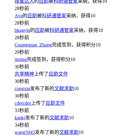
搜集达人
的
应助
被
科研通管家
采纳，获得
10
28秒前
Ava
的
应助
被
科研通管家
采纳，获得
10
28秒前
bkagyin
的
应助
被
科研通管家
采纳，获得
10
28秒前
Guangquan_Zhang
完成签到，获得积分
10
29秒前
jinjing
完成签到，获得积分
10
30秒前
共享精神
上传了
应助文件
30秒前
congxin
发布了新的
文献求助
10
30秒前
cdercder
上传了
应助文件
33秒前
kankj
发布了新的
文献求助
10
34秒前
wang5945
发布了新的
文献求助
10