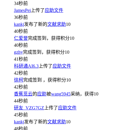
34秒前
JamesPei
上传了
应助文件
36秒前
kankj
发布了新的
文献求助
10
40秒前
仁爱誉
完成签到，获得积分
10
40秒前
gzhy
完成签到，获得积分
10
41秒前
科研通AI6.3
上传了
应助文件
42秒前
徐柯
完成签到
，获得积分
10
42秒前
香蕉觅云
的
应助
被
wang5945
采纳，获得
10
44秒前
研友_VZG7GZ
上传了
应助文件
45秒前
kankj
发布了新的
文献求助
10
48秒前