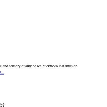
and sensory quality of sea buckthorn leaf infusion
...
积分