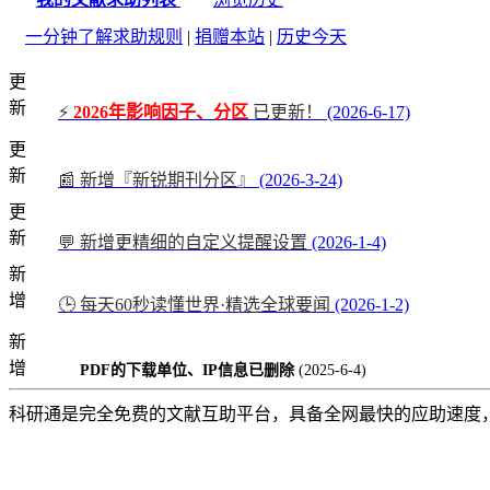
一分钟了解求助规则
|
捐赠本站
|
历史今天
更
新
⚡
2026年影响因子、分区
已更新！
(2026-6-17)
更
新
📰 新增『新锐期刊分区』
(2026-3-24)
更
新
💬 新增更精细的自定义提醒设置
(2026-1-4)
新
增
🕒 每天60秒读懂世界·精选全球要闻
(2026-1-2)
新
增
PDF的下载单位、IP信息已删除
(2025-6-4)
科研通是完全免费的文献互助平台，具备全网最快的应助速度