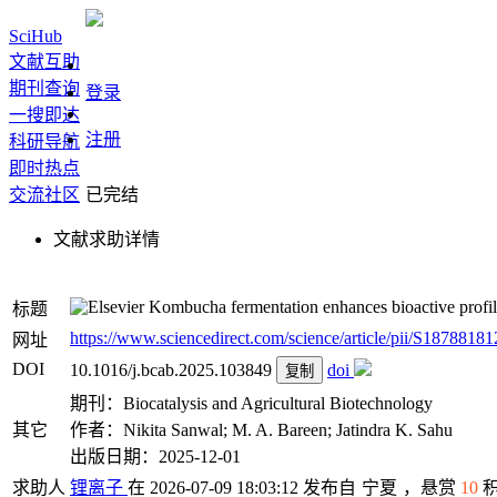
SciHub
文献互助
期刊查询
登录
一搜即达
注册
科研导航
即时热点
交流社区
已完结
文献求助详情
Kombucha fermentation enhances bioactive profile 
标题
https://www.sciencedirect.com/science/article/pii/S187881812
网址
DOI
10.1016/j.bcab.2025.103849
doi
复制
期刊：Biocatalysis and Agricultural Biotechnology
其它
作者：Nikita Sanwal; M. A. Bareen; Jatindra K. Sahu
出版日期：2025-12-01
求助人
锂离子
在 2026-07-09 18:03:12 发布自
宁夏
，悬赏
10