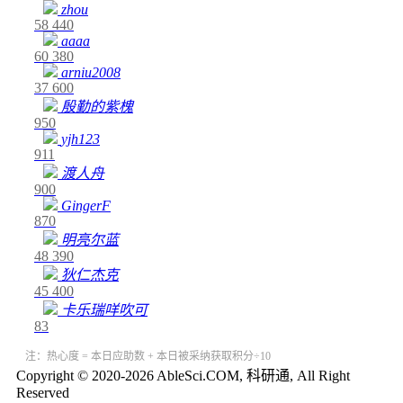
zhou
58
440
aaaa
60
380
arniu2008
37
600
殷勤的紫槐
950
yjh123
911
渡人舟
900
GingerF
870
明亮尔蓝
48
390
狄仁杰克
45
400
卡乐瑞咩吹可
83
注：热心度 = 本日应助数 + 本日被采纳获取积分÷10
Copyright © 2020-2026 AbleSci.COM, 科研通, All Right
Reserved