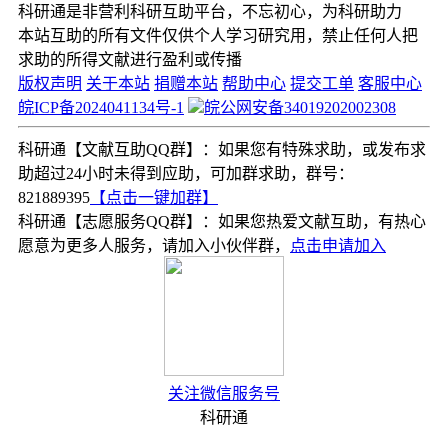
科研通是非营利科研互助平台，不忘初心，为科研助力
本站互助的所有文件仅供个人学习研究用，禁止任何人把
求助的所得文献进行盈利或传播
版权声明
关于本站
捐赠本站
帮助中心
提交工单
客服中心
皖ICP备2024041134号-1
皖公网安备34019202002308
科研通【文献互助QQ群】：如果您有特殊求助，或发布求
助超过24小时未得到应助，可加群求助，群号：
821889395
【点击一键加群】
科研通【志愿服务QQ群】：如果您热爱文献互助，有热心
愿意为更多人服务，请加入小伙伴群，
点击申请加入
关注微信服务号
科研通