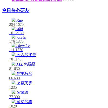
今日热心研友
Kao
284
1670
v0id
161
2130
lobster
176
1375
cdercder
111
1770
大力的冬萱
78
1140
XLL小绿绿
81
630
完美巧凡
66
630
上官天宇
1235
闫霄溯
77
390
愉快的真
1020