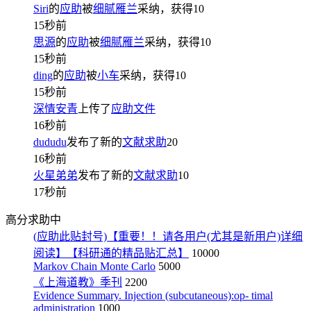
Siri
的
应助
被
细腻雁兰
采纳，获得
10
15秒前
思源
的
应助
被
细腻雁兰
采纳，获得
10
15秒前
ding
的
应助
被
小车
采纳，获得
10
15秒前
深情安青
上传了
应助文件
16秒前
dududu
发布了新的
文献求助
20
16秒前
火星弟弟
发布了新的
文献求助
10
17秒前
高分求助中
(应助此贴封号)【重要！！请各用户(尤其是新用户)详细
阅读】【科研通的精品贴汇总】
10000
Markov Chain Monte Carlo
5000
《上海道教》季刊
2200
Evidence Summary. Injection (subcutaneous):op- timal
administration
1000