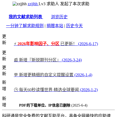
zzjjhh
Lv3
求助人
发起了本次求助
我的文献求助列表
浏览历史
一分钟了解求助规则
|
捐赠本站
|
历史今天
更
新
⚡
2026年影响因子、分区
已更新！
(2026-6-17)
更
新
📰 新增『新锐期刊分区』
(2026-3-24)
更
新
💬 新增更精细的自定义提醒设置
(2026-1-4)
新
增
🕒 每天60秒读懂世界·精选全球要闻
(2026-1-2)
新
增
PDF的下载单位、IP信息已删除
(2025-6-4)
科研通是完全免费的文献互助平台，具备全网最快的应助速