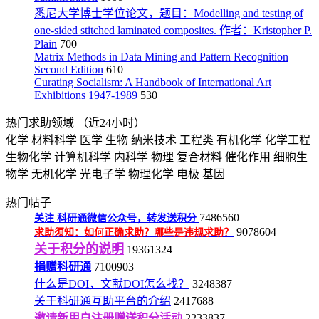
悉尼大学博士学位论文，题目：Modelling and testing of
one-sided stitched laminated composites. 作者：Kristopher P.
Plain
700
Matrix Methods in Data Mining and Pattern Recognition
Second Edition
610
Curating Socialism: A Handbook of International Art
Exhibitions 1947-1989
530
热门求助领域
（近24小时）
化学
材料科学
医学
生物
纳米技术
工程类
有机化学
化学工程
生物化学
计算机科学
内科学
物理
复合材料
催化作用
细胞生
物学
无机化学
光电子学
物理化学
电极
基因
热门帖子
7486560
关注
科研通微信公众号，转发送积分
9078604
求助须知：如何正确求助？哪些是违规求助？
关于积分的说明
19361324
捐赠科研通
7100903
什么是DOI，文献DOI怎么找？
3248387
关于科研通互助平台的介绍
2417688
邀请新用户注册赠送积分活动
2233837