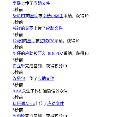
李健
上传了
应助文件
4秒前
SciGPT
的
应助
被
南楼小阁主
采纳，获得
10
5秒前
慈祥的又菱
上传了
应助文件
5秒前
124如
的
应助
被
甜欣028
采纳，获得
10
5秒前
华仔
的
应助
被
研友_8DoPDZ
采纳，获得
10
6秒前
白立轩
完成签到，获得积分
10
6秒前
汉堡包
上传了
应助文件
6秒前
AAA
关注了科研通微信公众号
6秒前
科研通AI6.4
上传了
应助文件
6秒前
陈雨欣
完成签到，获得积分
10