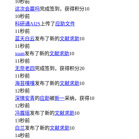
10秒前
这次会赢吗
完成签到，获得积分
10
10秒前
科研通AI2S
上传了
应助文件
11秒前
蓝天白云
发布了新的
文献求助
10
11秒前
xuan
发布了新的
文献求助
10
11秒前
无奈老四
完成签到，获得积分
20
11秒前
海苔噗噗
发布了新的
文献求助
10
12秒前
深情安青
的
应助
被
新一
采纳，获得
10
12秒前
冯露瑶
发布了新的
文献求助
10
13秒前
白兰
发布了新的
文献求助
10
14秒前