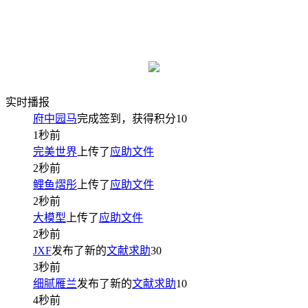
实时播报
府中园马
完成签到，获得积分
10
1秒前
完美世界
上传了
应助文件
2秒前
鲤鱼熠彤
上传了
应助文件
2秒前
大模型
上传了
应助文件
2秒前
JXF
发布了新的
文献求助
30
3秒前
细腻雁兰
发布了新的
文献求助
10
4秒前