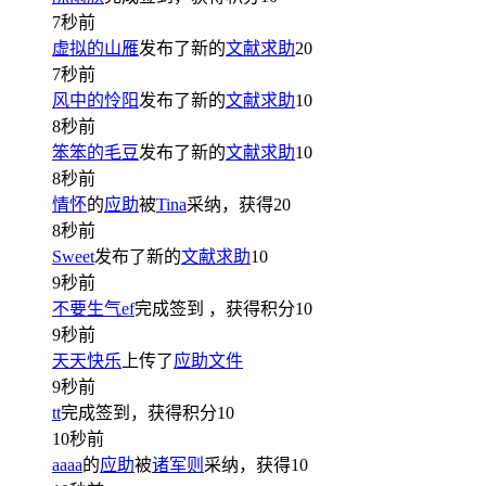
7秒前
虚拟的山雁
发布了新的
文献求助
20
7秒前
风中的怜阳
发布了新的
文献求助
10
8秒前
笨笨的毛豆
发布了新的
文献求助
10
8秒前
情怀
的
应助
被
Tina
采纳，获得
20
8秒前
Sweet
发布了新的
文献求助
10
9秒前
不要生气ef
完成签到
，获得积分
10
9秒前
天天快乐
上传了
应助文件
9秒前
tt
完成签到，获得积分
10
10秒前
aaaa
的
应助
被
诸军则
采纳，获得
10