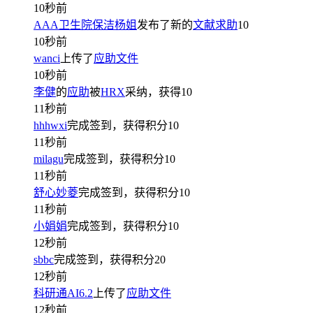
10秒前
AAA卫生院保洁杨姐
发布了新的
文献求助
10
10秒前
wanci
上传了
应助文件
10秒前
李健
的
应助
被
HRX
采纳，获得
10
11秒前
hhhwxi
完成签到，获得积分
10
11秒前
milagu
完成签到，获得积分
10
11秒前
舒心妙菱
完成签到，获得积分
10
11秒前
小娟娟
完成签到，获得积分
10
12秒前
sbbc
完成签到，获得积分
20
12秒前
科研通AI6.2
上传了
应助文件
12秒前