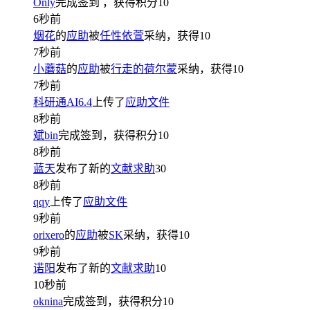
Only
完成签到
，获得积分
10
6秒前
烟花
的
应助
被
任性依萱
采纳，获得
10
7秒前
小蘑菇
的
应助
被
行走的荷尔蒙
采纳，获得
10
7秒前
科研通AI6.4
上传了
应助文件
8秒前
斌bin
完成签到，获得积分
10
8秒前
蓝天
发布了新的
文献求助
30
8秒前
qqy
上传了
应助文件
9秒前
orixero
的
应助
被
SK
采纳，获得
10
9秒前
诺阳
发布了新的
文献求助
10
10秒前
oknina
完成签到，获得积分
10