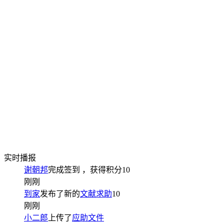
实时播报
谢朝邦
完成签到
，获得积分
10
刚刚
到家
发布了新的
文献求助
10
刚刚
小二郎
上传了
应助文件