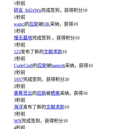
1秒前
研友_842xWn
完成签到，获得积分
10
1秒前
wanci
的
应助
被
OK
采纳，获得
10
1秒前
慢无墓地
完成签到
，获得积分
10
1秒前
123
发布了新的
文献求助
10
2秒前
CodeCraft
的
应助
被
hareesh
采纳，获得
10
2秒前
1937
完成签到，获得积分
20
2秒前
香蕉觅云
的
应助
被
栖奥
采纳，获得
10
3秒前
海洋
发布了新的
文献求助
10
3秒前
WN
完成签到，获得积分
10
4秒前