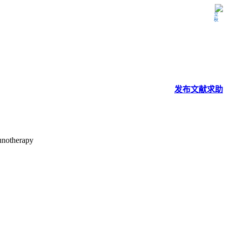
立秋
发布
文献
求助
unotherapy