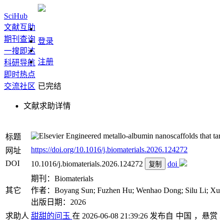
SciHub
文献互助
期刊查询
登录
一搜即达
注册
科研导航
即时热点
交流社区
已完结
文献求助详情
Engineered metallo-albumin nanoscaffolds that ta
标题
https://doi.org/10.1016/j.biomaterials.2026.124272
网址
DOI
10.1016/j.biomaterials.2026.124272
doi
复制
期刊：Biomaterials
其它
作者：Boyang Sun; Fuzhen Hu; Wenhao Dong; Silu Li; Xued
出版日期：2026
求助人
甜甜的问玉
在 2026-06-08 21:39:26 发布自
中国
，悬赏