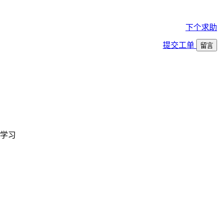
下个求助
提交工单
留言
学习