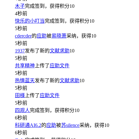
木子
完成签到，获得积分
10
4秒前
快乐的小叮当
完成签到，获得积分
10
5秒前
cdercder
的
应助
被
易晓萧
采纳，获得
10
5秒前
1937
发布了新的
文献求助
10
5秒前
共享精神
上传了
应助文件
5秒前
热情蓝天
发布了新的
文献求助
10
5秒前
田様
上传了
应助文件
5秒前
四观人
完成签到，获得积分
10
6秒前
科研通AI6.2
的
应助
被
苏silence
采纳，获得
10
6秒前