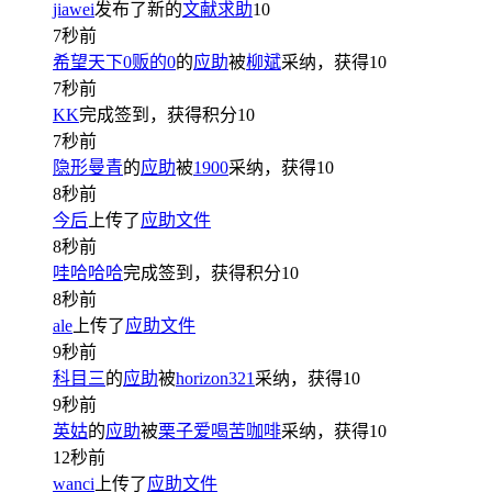
jiawei
发布了新的
文献求助
10
7秒前
希望天下0贩的0
的
应助
被
柳斌
采纳，获得
10
7秒前
KK
完成签到，获得积分
10
7秒前
隐形曼青
的
应助
被
1900
采纳，获得
10
8秒前
今后
上传了
应助文件
8秒前
哇哈哈哈
完成签到，获得积分
10
8秒前
ale
上传了
应助文件
9秒前
科目三
的
应助
被
horizon321
采纳，获得
10
9秒前
英姑
的
应助
被
栗子爱喝苦咖啡
采纳，获得
10
12秒前
wanci
上传了
应助文件