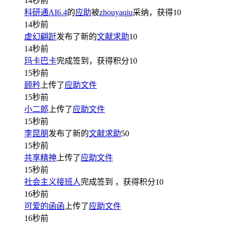
14秒前
科研通AI6.4
的
应助
被
zhouyaqiu
采纳，获得
10
14秒前
虚幻翩跹
发布了新的
文献求助
10
14秒前
玛卡巴卡
完成签到，获得积分
10
15秒前
顾矜
上传了
应助文件
15秒前
小二郎
上传了
应助文件
15秒前
李昆朋
发布了新的
文献求助
50
15秒前
共享精神
上传了
应助文件
15秒前
社会主义接班人
完成签到
，获得积分
10
16秒前
可爱的函函
上传了
应助文件
16秒前