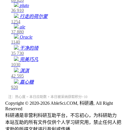
69
820
pluto
36
910
行走的荷尔蒙
1254
ale
37
880
Oracle
1140
干净的琦
35
730
完美巧凡
1030
淇淇
42
595
嘉心糖
920
注：热心度 = 本日应助数 + 本日被采纳获取积分÷10
Copyright © 2020-2026 AbleSci.COM, 科研通, All Right
Reserved
科研通是非营利科研互助平台，不忘初心，为科研助力
本站互助的所有文件仅供个人学习研究用，禁止任何人把
求助的所得文献进行盈利或传播