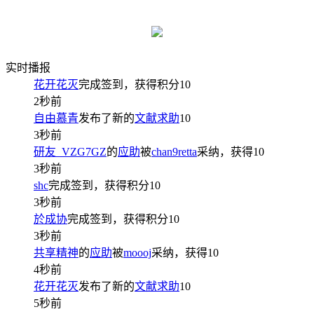
实时播报
花开花灭
完成签到，获得积分
10
2秒前
自由慕青
发布了新的
文献求助
10
3秒前
研友_VZG7GZ
的
应助
被
chan9retta
采纳，获得
10
3秒前
shc
完成签到，获得积分
10
3秒前
於成协
完成签到，获得积分
10
3秒前
共享精神
的
应助
被
moooj
采纳，获得
10
4秒前
花开花灭
发布了新的
文献求助
10
5秒前