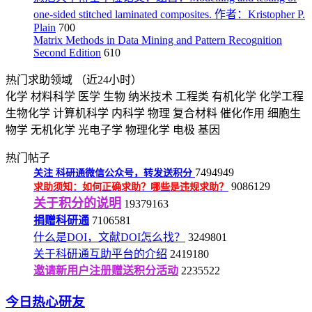
one-sided stitched laminated composites. 作者：Kristopher P.
Plain
700
Matrix Methods in Data Mining and Pattern Recognition
Second Edition
610
热门求助领域
（近24小时）
化学
材料科学
医学
生物
纳米技术
工程类
有机化学
化学工程
生物化学
计算机科学
内科学
物理
复合材料
催化作用
细胞生
物学
无机化学
光电子学
物理化学
电极
基因
热门帖子
7494949
关注
科研通微信公众号，转发送积分
9086129
求助须知：如何正确求助？哪些是违规求助？
关于积分的说明
19379163
捐赠科研通
7106581
什么是DOI，文献DOI怎么找？
3249801
关于科研通互助平台的介绍
2419180
邀请新用户注册赠送积分活动
2235522
今日热心研友