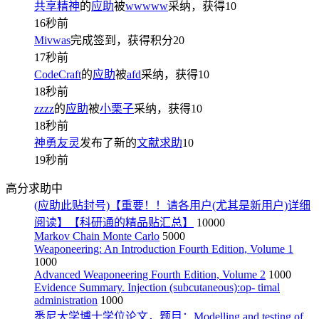
共享精神
的
应助
被
wwwww
采纳，获得
10
16秒前
Mivwas
完成签到，获得积分
20
17秒前
CodeCraft
的
应助
被
afd
采纳，获得
10
18秒前
zzzz
的
应助
被
小栗子
采纳，获得
10
18秒前
神勇友灵
发布了新的
文献求助
10
19秒前
高分求助中
(应助此贴封号)【重要！！请各用户(尤其是新用户)详细
阅读】【科研通的精品贴汇总】
10000
Markov Chain Monte Carlo
5000
Weaponeering: An Introduction Fourth Edition, Volume 1
1000
Advanced Weaponeering Fourth Edition, Volume 2
1000
Evidence Summary. Injection (subcutaneous):op- timal
administration
1000
悉尼大学博士学位论文，题目：Modelling and testing of