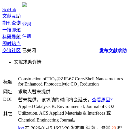
SciHub
文献互助
期刊查询
登录
一搜即达
注册
科研导航
即时热点
交流社区
已关闭
发布
文献
求助
文献求助详情
Construction of TiO₂@ZIF-67 Core-Shell Nanostructures
标题
for Enhanced Photocatalytic CO₂ Reduction
网址
求助人暂未提供
DOI
暂未提供，该求助的时间将会延长，
查看原因？
Applied Catalysis B: Environmental, Journal of CO2
Utilization, ACS Applied Materials & Interfaces 或
其它
Chemical Engineering Journal。
kyt
在 2026-01-15 16:23:20 发布自
湖南
，悬赏
20
积