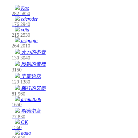
Kao
282
5850
cdercder
176
2940
v0id
215
2530
prigogin
264
2010
大力的冬萱
130
3040
殷勤的紫槐
3150
丰富语蕊
129
1380
慈祥的又菱
81
960
arniu2008
1650
明亮尔蓝
77
830
OK
1560
aaaa