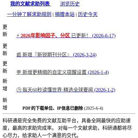
我的文献求助列表
浏览历史
一分钟了解求助规则
|
捐赠本站
|
历史今天
更
新
⚡
2026年影响因子、分区
已更新！
(2026-6-17)
更
新
📰 新增『新锐期刊分区』
(2026-3-24)
更
新
💬 新增更精细的自定义提醒设置
(2026-1-4)
新
增
🕒 每天60秒读懂世界·精选全球要闻
(2026-1-2)
新
增
PDF的下载单位、IP信息已删除
(2025-6-4)
科研通是完全免费的文献互助平台，具备全网最快的应助速
度，最高的求助完成率。 对每一个文献求助，科研通都将尽
心尽力，给求助人一个满意的交代。