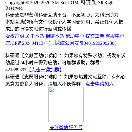
Copyright © 2020-2026 AbleSci.COM, 科研通, All Right
Reserved
科研通是非营利科研互助平台，不忘初心，为科研助力
本站互助的所有文件仅供个人学习研究用，禁止任何人把
求助的所得文献进行盈利或传播
版权声明
关于本站
捐赠本站
帮助中心
提交工单
客服中心
皖ICP备2024041134号-1
皖公网安备34019202002308
科研通【文献互助QQ群】：如果您有特殊求助，或发布求
助超过24小时未得到应助，可加群求助，群号：
821889395
【点击一键加群】
科研通【志愿服务QQ群】：如果您热爱文献互助，有热心
愿意为更多人服务，请加入小伙伴群，
点击申请加入
关注微信服务号