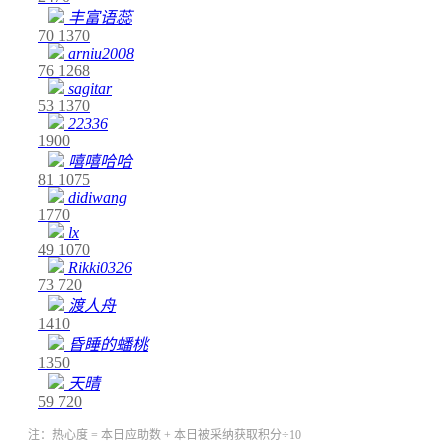
丰富语蕊
70
1370
arniu2008
76
1268
sagitar
53
1370
22336
1900
嘻嘻哈哈
81
1075
didiwang
1770
lx
49
1070
Rikki0326
73
720
渡人舟
1410
昏睡的蟠桃
1350
天晴
59
720
注：热心度 = 本日应助数 + 本日被采纳获取积分÷10