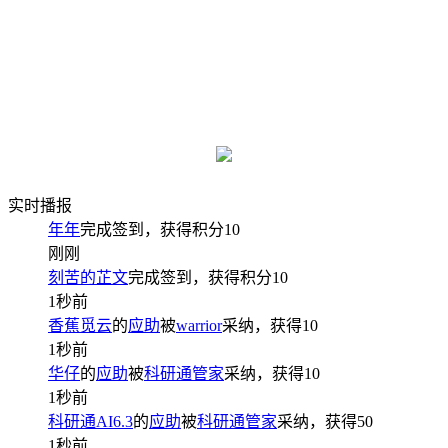
实时播报
年年
完成签到，获得积分
10
刚刚
刻苦的芷文
完成签到，获得积分
10
1秒前
香蕉觅云
的
应助
被
warrior
采纳，获得
10
1秒前
华仔
的
应助
被
科研通管家
采纳，获得
10
1秒前
科研通AI6.3
的
应助
被
科研通管家
采纳，获得
50
1秒前