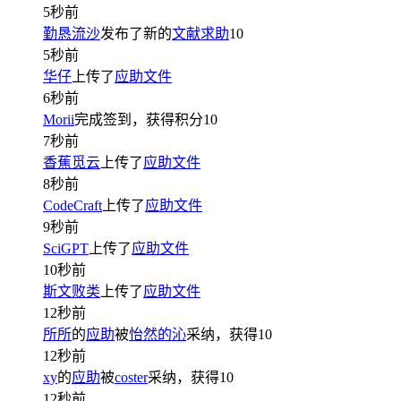
5秒前
勤恳流沙
发布了新的
文献求助
10
5秒前
华仔
上传了
应助文件
6秒前
Morii
完成签到，获得积分
10
7秒前
香蕉觅云
上传了
应助文件
8秒前
CodeCraft
上传了
应助文件
9秒前
SciGPT
上传了
应助文件
10秒前
斯文败类
上传了
应助文件
12秒前
所所
的
应助
被
怡然的沁
采纳，获得
10
12秒前
xy
的
应助
被
coster
采纳，获得
10
12秒前