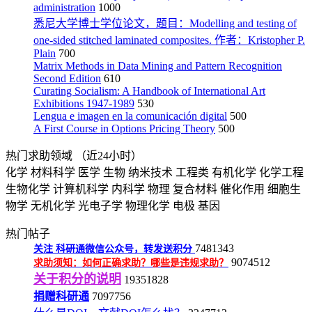
administration
1000
悉尼大学博士学位论文，题目：Modelling and testing of
one-sided stitched laminated composites. 作者：Kristopher P.
Plain
700
Matrix Methods in Data Mining and Pattern Recognition
Second Edition
610
Curating Socialism: A Handbook of International Art
Exhibitions 1947-1989
530
Lengua e imagen en la comunicación digital
500
A First Course in Options Pricing Theory
500
热门求助领域
（近24小时）
化学
材料科学
医学
生物
纳米技术
工程类
有机化学
化学工程
生物化学
计算机科学
内科学
物理
复合材料
催化作用
细胞生
物学
无机化学
光电子学
物理化学
电极
基因
热门帖子
7481343
关注
科研通微信公众号，转发送积分
9074512
求助须知：如何正确求助？哪些是违规求助？
关于积分的说明
19351828
捐赠科研通
7097756