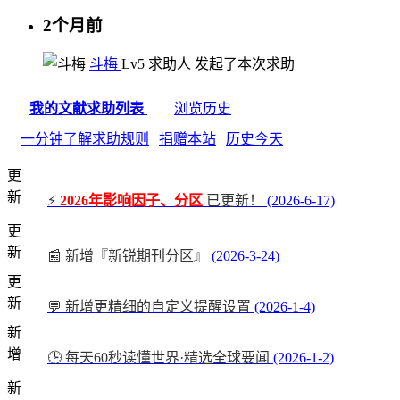
2个月前
斗梅
Lv5
求助人
发起了本次求助
我的文献求助列表
浏览历史
一分钟了解求助规则
|
捐赠本站
|
历史今天
更
新
⚡
2026年影响因子、分区
已更新！
(2026-6-17)
更
新
📰 新增『新锐期刊分区』
(2026-3-24)
更
新
💬 新增更精细的自定义提醒设置
(2026-1-4)
新
增
🕒 每天60秒读懂世界·精选全球要闻
(2026-1-2)
新