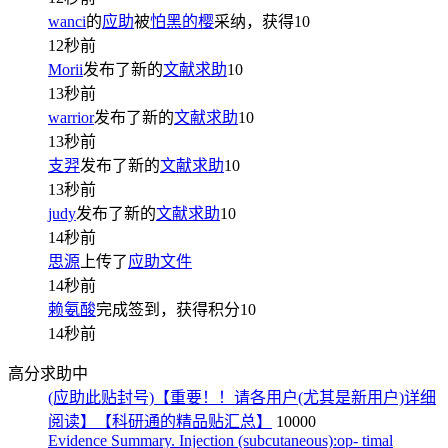
wanci
的
应助
被
怕黑的樱
采纳，获得
10
12秒前
Morii
发布了新的
文献求助
10
13秒前
warrior
发布了新的
文献求助
10
13秒前
支羿
发布了新的
文献求助
10
13秒前
judy
发布了新的
文献求助
10
14秒前
思源
上传了
应助文件
14秒前
赖氨酸
完成签到，获得积分
10
14秒前
高分求助中
(应助此贴封号)【重要！！请各用户(尤其是新用户)详细
阅读】【科研通的精品贴汇总】
10000
Evidence Summary. Injection (subcutaneous):op- timal