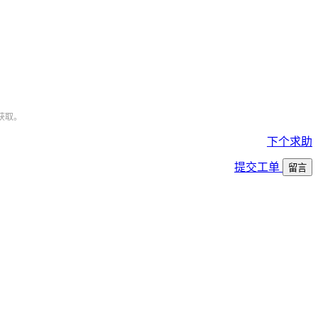
获取。
下个求助
提交工单
留言