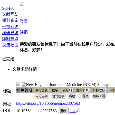
SciHub
文献互助
期刊查询
登录
一搜即达
注册
科研导航
即时热点
亲爱的研友该休息了！由于当前在线用户较少，发布
交流社区
休息，好梦！
已完结
文献求助详情
Semaglutid
相关领域
赛马鲁肽
医学
安慰剂
危险系数
杜拉鲁肽
内
标题
内分泌学
替代医学
病理
工程类
机械工程
https://doi.org/10.1056/nejmoa2307563
网址
DOI
10.1056/nejmoa2307563
doi
复制