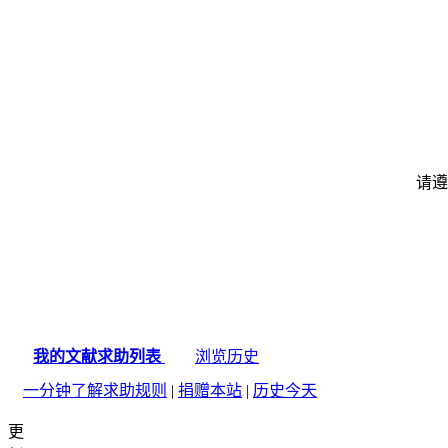
An indirect treatment comparison of the efficacy of semaglu
EE665 Cost-Minimisation Analysis of Oral Semaglutide Vers
Effects of switching from liraglutide to semaglutide or dulag
The short-term cost-effectiveness of once-weekly semaglutid
请遵
我的文献求助列表
浏览历史
一分钟了解求助规则
|
捐赠本站
|
历史今天
更