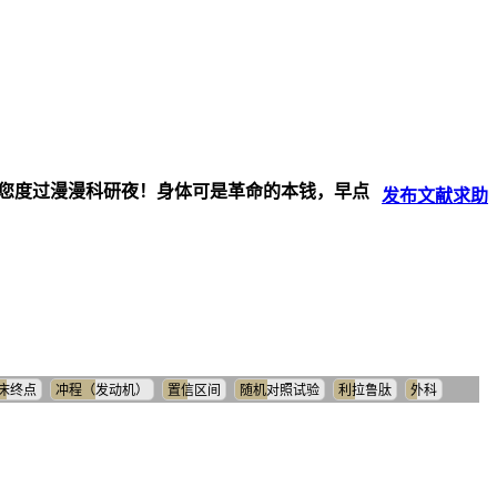
伴您度过漫漫科研夜！身体可是革命的本钱，早点
发布
文献
求助
床终点
冲程（发动机）
置信区间
随机对照试验
利拉鲁肽
外科