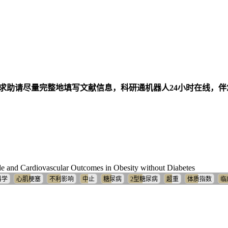
求助请尽量完整地填写文献信息，科研通机器人24小时在线，
e and Cardiovascular Outcomes in Obesity without Diabetes
科学
心肌梗塞
不利影响
中止
糖尿病
2型糖尿病
超重
体质指数
临