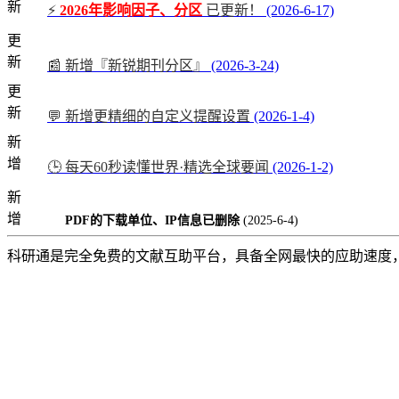
新
⚡
2026年影响因子、分区
已更新！
(2026-6-17)
更
新
📰 新增『新锐期刊分区』
(2026-3-24)
更
新
💬 新增更精细的自定义提醒设置
(2026-1-4)
新
增
🕒 每天60秒读懂世界·精选全球要闻
(2026-1-2)
新
增
PDF的下载单位、IP信息已删除
(2025-6-4)
科研通是完全免费的文献互助平台，具备全网最快的应助速度