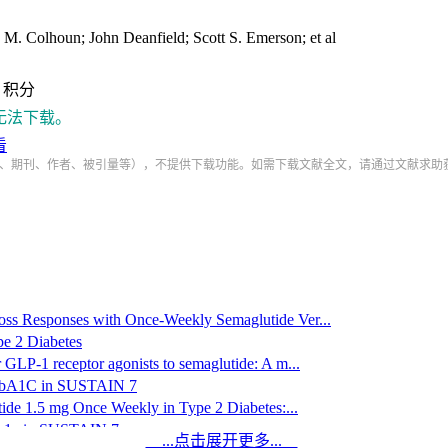
 Colhoun; John Deanfield; Scott S. Emerson; et al
积分
无法下载。
看
、期刊、作者、被引量等），不提供下载功能。如需下载文献全文，请通过文献求助
oss Responses with Once-Weekly Semaglutide Ver...
e 2 Diabetes
GLP‐1 receptor agonists to semaglutide: A m...
e HbA1C in SUSTAIN 7
tide 1.5 mg Once Weekly in Type 2 Diabetes:...
HbA1c in SUSTAIN 7
...点击展开更多...