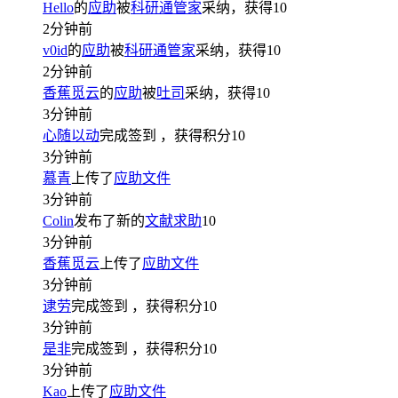
Hello
的
应助
被
科研通管家
采纳，获得
10
2分钟前
v0id
的
应助
被
科研通管家
采纳，获得
10
2分钟前
香蕉觅云
的
应助
被
吐司
采纳，获得
10
3分钟前
心随以动
完成签到
，获得积分
10
3分钟前
慕青
上传了
应助文件
3分钟前
Colin
发布了新的
文献求助
10
3分钟前
香蕉觅云
上传了
应助文件
3分钟前
逮劳
完成签到
，获得积分
10
3分钟前
是非
完成签到
，获得积分
10
3分钟前
Kao
上传了
应助文件