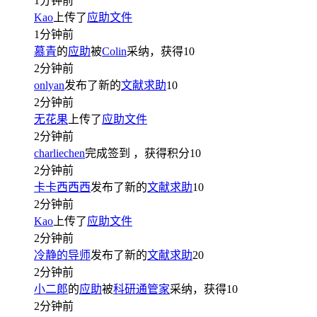
1分钟前
Kao
上传了
应助文件
1分钟前
慕青
的
应助
被
Colin
采纳，获得
10
2分钟前
onlyan
发布了新的
文献求助
10
2分钟前
无花果
上传了
应助文件
2分钟前
charliechen
完成签到
，获得积分
10
2分钟前
卡卡西西西
发布了新的
文献求助
10
2分钟前
Kao
上传了
应助文件
2分钟前
冷静的导师
发布了新的
文献求助
20
2分钟前
小二郎
的
应助
被
科研通管家
采纳，获得
10
2分钟前