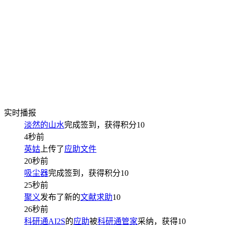
实时播报
淡然的山水
完成签到，获得积分
10
4秒前
英姑
上传了
应助文件
20秒前
吸尘器
完成签到，获得积分
10
25秒前
聚义
发布了新的
文献求助
10
26秒前
科研通AI2S
的
应助
被
科研通管家
采纳，获得
10