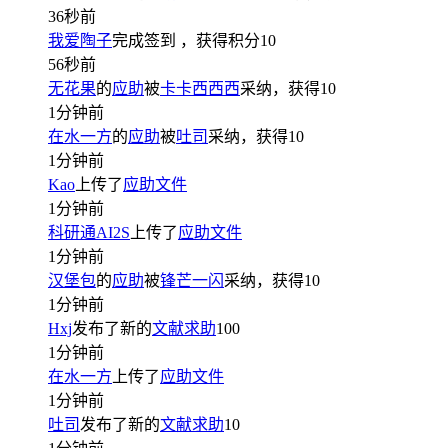
36秒前
我爱陶子
完成签到
，获得积分
10
56秒前
无花果
的
应助
被
卡卡西西西
采纳，获得
10
1分钟前
在水一方
的
应助
被
吐司
采纳，获得
10
1分钟前
Kao
上传了
应助文件
1分钟前
科研通AI2S
上传了
应助文件
1分钟前
汉堡包
的
应助
被
锋芒一闪
采纳，获得
10
1分钟前
Hxj
发布了新的
文献求助
100
1分钟前
在水一方
上传了
应助文件
1分钟前
吐司
发布了新的
文献求助
10