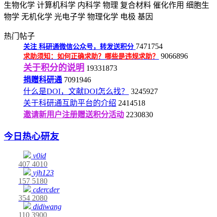
生物化学
计算机科学
内科学
物理
复合材料
催化作用
细胞生
物学
无机化学
光电子学
物理化学
电极
基因
热门帖子
7471754
关注
科研通微信公众号，转发送积分
9066896
求助须知：如何正确求助？哪些是违规求助？
关于积分的说明
19331873
捐赠科研通
7091946
什么是DOI，文献DOI怎么找？
3245927
关于科研通互助平台的介绍
2414518
邀请新用户注册赠送积分活动
2230830
今日热心研友
v0id
407
4010
yjh123
157
5180
cdercder
354
2080
didiwang
110
3900