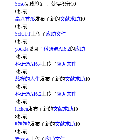
Soso
完成签到
，获得积分
10
6秒前
高兴香彤
发布了新的
文献求助
10
6秒前
SciGPT
上传了
应助文件
6秒前
yookia
驳回了
科研通AI6.2
的
应助
7秒前
科研通AI6.4
上传了
应助文件
7秒前
慈祥的人生
发布了新的
文献求助
10
7秒前
科研通AI6.2
上传了
应助文件
7秒前
luchen
发布了新的
文献求助
10
8秒前
啦啦啦
发布了新的
文献求助
10
9秒前
管云龙
上传了
应助文件