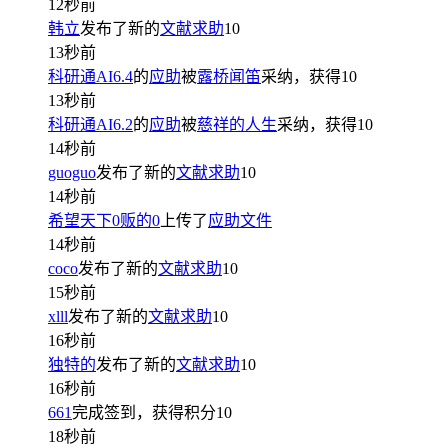
12秒前
韩立
发布了新的
文献求助
10
13秒前
科研通AI6.4
的
应助
被
露桥闻笛
采纳，获得
10
13秒前
科研通AI6.2
的
应助
被
慈祥的人生
采纳，获得
10
14秒前
guoguo
发布了新的
文献求助
10
14秒前
希望天下0贩的0
上传了
应助文件
14秒前
coco
发布了新的
文献求助
10
15秒前
xlll
发布了新的
文献求助
10
16秒前
独特的
发布了新的
文献求助
10
16秒前
661
完成签到，获得积分
10
18秒前