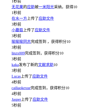
1秒前
无花果
的
应助
被
一米阳光
采纳，获得
10
1秒前
在水一方
上传了
应助文件
3秒前
小蘑菇
上传了
应助文件
3秒前
喻喻喻同志
完成签到
，获得积分
10
3秒前
linzx009
完成签到，获得积分
10
3秒前
kaka
发布了新的
文献求助
10
3秒前
Lucas
上传了
应助文件
4秒前
cailiaokexue
完成签到，获得积分
10
4秒前
Jasper
上传了
应助文件
5秒前