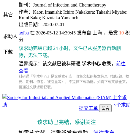
期刊：Journal of Infection and Chemotherapy
作者：Kaori Imanishi; Ichiro Nakakura; Takashi Miyabe;
其它
Rumi Sako; Kazutaka Yamauchi
出版日期：2020-07-01
axiba
在 2026-05-12 14:39:45 发布自
上海
，悬赏
10
积
求助人
分
该求助完结已超 24 小时，文件已从服务器自动删
下载
除，无法下载。
温馨提示：该文献已被科研通
学术中心
收录，
前往
查看
科研通『学术中心』是文献索引库，收集文献的基本信息（如标题、摘
要、期刊、作者、被引量等），不提供下载功能。如需下载文献全文，
请通过文献求助获取。
上个求
助
下个求助
提交工单
留言
该求助已完结，感谢关注