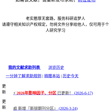
如需该文献，请重新发布求助，
前往发布
老实憨厚无套路，服务科研追梦人
请遵守相关知识产权规定，勿将文件分享给他人，仅可用于个
人研究学习
我的文献求助列表
浏览历史
一分钟了解求助规则
|
捐赠本站
|
历史今天
更
新
⚡
2026年影响因子、分区
已更新！
(2026-6-17)
更
新
📰 新增『新锐期刊分区』
(2026-3-24)