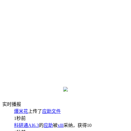
实时播报
爆米花
上传了
应助文件
1秒前
科研通AI6.3
的
应助
被
xlll
采纳，获得
10