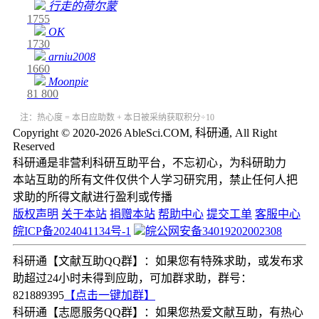
行走的荷尔蒙
1755
OK
1730
arniu2008
1660
Moonpie
81
800
注：热心度 = 本日应助数 + 本日被采纳获取积分÷10
Copyright © 2020-2026 AbleSci.COM, 科研通, All Right
Reserved
科研通是非营利科研互助平台，不忘初心，为科研助力
本站互助的所有文件仅供个人学习研究用，禁止任何人把
求助的所得文献进行盈利或传播
版权声明
关于本站
捐赠本站
帮助中心
提交工单
客服中心
皖ICP备2024041134号-1
皖公网安备34019202002308
科研通【文献互助QQ群】：如果您有特殊求助，或发布求
助超过24小时未得到应助，可加群求助，群号：
821889395
【点击一键加群】
科研通【志愿服务QQ群】：如果您热爱文献互助，有热心