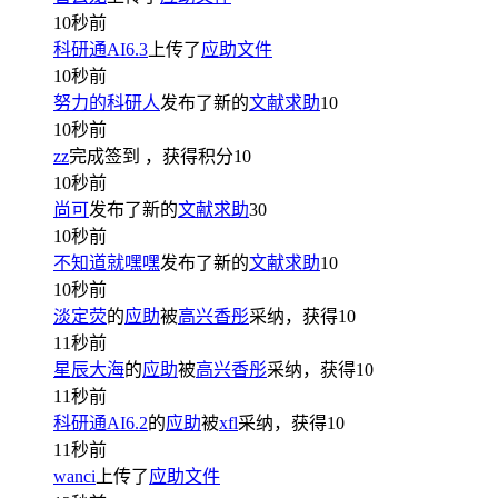
10秒前
科研通AI6.3
上传了
应助文件
10秒前
努力的科研人
发布了新的
文献求助
10
10秒前
zz
完成签到
，获得积分
10
10秒前
尚可
发布了新的
文献求助
30
10秒前
不知道就嘿嘿
发布了新的
文献求助
10
10秒前
淡定荧
的
应助
被
高兴香彤
采纳，获得
10
11秒前
星辰大海
的
应助
被
高兴香彤
采纳，获得
10
11秒前
科研通AI6.2
的
应助
被
xfl
采纳，获得
10
11秒前
wanci
上传了
应助文件