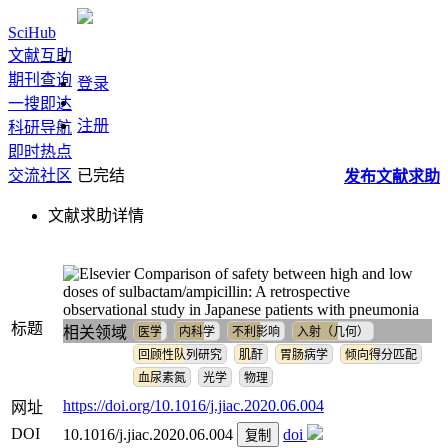
SciHub
文献互助
期刊查询
登录
一搜即达
注册
科研导航
即时热点
交流社区
已完结
发布
文献
求助
文献求助详情
Comparison of safety between high and low
doses of sulbactam/ampicillin: A retrospective
observational study in Japanese patients with pneumonia
标题
相关领域
医学
内科学
不利影响
入射（几何）
回顾性队列研究
肌酐
胃肠病学
倾向得分匹配
血尿素氮
光学
物理
https://doi.org/10.1016/j.jiac.2020.06.004
网址
DOI
10.1016/j.jiac.2020.06.004
doi
复制