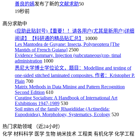
善良的嫣
发布了新的
文献求助
50
19秒前
高分求助中
(应助此贴封号)【重要！！请各用户(尤其是新用户)详细
阅读】【科研通的精品贴汇总】
10000
Les Mantodea de Guyane: Insecta, Polyneoptera [The
Mantids of French Guiana]
2500
Evidence Summary. Injection (subcutaneous):op- timal
administration
1000
悉尼大学博士学位论文，题目：Modelling and testing of
one-sided stitched laminated composites. 作者：Kristopher P.
Plain
700
Matrix Methods in Data Mining and Pattern Recognition
Second Edition
610
Curating Socialism: A Handbook of International Art
Exhibitions 1947-1989
530
Soil mites of the family Rhagidiidae (Actinedida:
Eupodoidea). Morphology, Systematics, Ecology
520
热门求助领域
（近24小时）
化学
材料科学
医学
生物
纳米技术
工程类
有机化学
化学工程