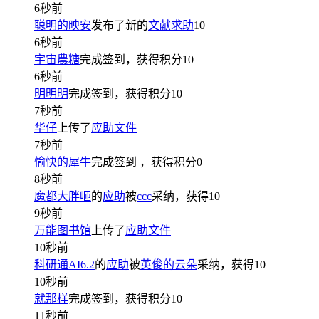
6秒前
聪明的映安
发布了新的
文献求助
10
6秒前
宇宙農糖
完成签到，获得积分
10
6秒前
明明明
完成签到，获得积分
10
7秒前
华仔
上传了
应助文件
7秒前
愉快的犀牛
完成签到
，获得积分
0
8秒前
魔都大胖咂
的
应助
被
ccc
采纳，获得
10
9秒前
万能图书馆
上传了
应助文件
10秒前
科研通AI6.2
的
应助
被
英俊的云朵
采纳，获得
10
10秒前
就那样
完成签到，获得积分
10
11秒前