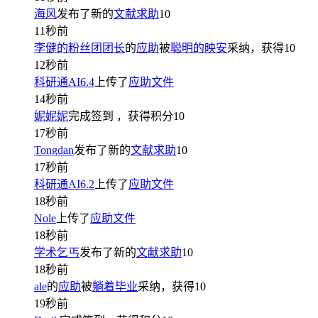
海风
发布了新的
文献求助
10
11秒前
李健的粉丝团团长
的
应助
被
聪明的映安
采纳，获得
10
12秒前
科研通AI6.4
上传了
应助文件
14秒前
妮妮妮
完成签到
，获得积分
10
17秒前
Tongdan
发布了新的
文献求助
10
17秒前
科研通AI6.2
上传了
应助文件
18秒前
Nole
上传了
应助文件
18秒前
学术乞丐
发布了新的
文献求助
10
18秒前
ale
的
应助
被
躺着毕业
采纳，获得
10
19秒前