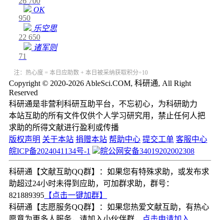
26
700
OK
950
乐空思
22
650
诸军则
71
注：热心度 = 本日应助数 + 本日被采纳获取积分÷10
Copyright © 2020-2026 AbleSci.COM, 科研通, All Right
Reserved
科研通是非营利科研互助平台，不忘初心，为科研助力
本站互助的所有文件仅供个人学习研究用，禁止任何人把
求助的所得文献进行盈利或传播
版权声明
关于本站
捐赠本站
帮助中心
提交工单
客服中心
皖ICP备2024041134号-1
皖公网安备34019202002308
科研通【文献互助QQ群】：如果您有特殊求助，或发布求
助超过24小时未得到应助，可加群求助，群号：
821889395
【点击一键加群】
科研通【志愿服务QQ群】：如果您热爱文献互助，有热心
愿意为更多人服务，请加入小伙伴群，
点击申请加入