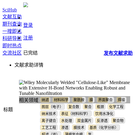
SciHub
文献互助
期刊查询
登录
一搜即达
注册
科研导航
即时热点
交流社区
已完结
发布
文献
求助
文献求助详情
Molecularly Welded "Cellulose-Like" Membrane
with Extensive H-Bond Networks Enabling Robust and
Tunable Nanofiltration
相关领域
纳滤
材料科学
聚酰胺
膜
界面聚合
焊接
图层（电子）
复合数
聚合
瓶颈
化学工程
标题
纳米技术
表征（材料科学）
饮用水净化
离子键合
水处理
双金属片
反渗透
聚合物
工艺工程
渗透
膜技术
基质（化学分析）
超滤（肾）
薄膜复合膜
氯