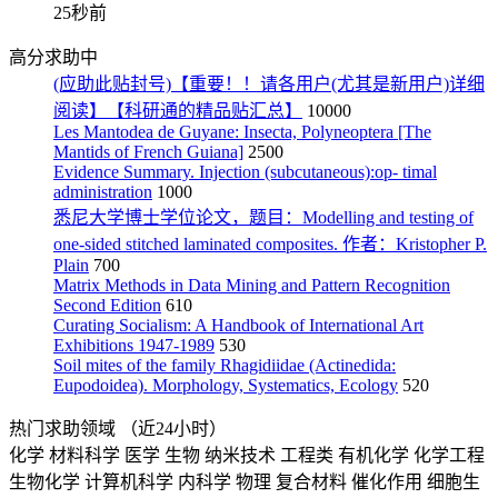
25秒前
高分求助中
(应助此贴封号)【重要！！请各用户(尤其是新用户)详细
阅读】【科研通的精品贴汇总】
10000
Les Mantodea de Guyane: Insecta, Polyneoptera [The
Mantids of French Guiana]
2500
Evidence Summary. Injection (subcutaneous):op- timal
administration
1000
悉尼大学博士学位论文，题目：Modelling and testing of
one-sided stitched laminated composites. 作者：Kristopher P.
Plain
700
Matrix Methods in Data Mining and Pattern Recognition
Second Edition
610
Curating Socialism: A Handbook of International Art
Exhibitions 1947-1989
530
Soil mites of the family Rhagidiidae (Actinedida:
Eupodoidea). Morphology, Systematics, Ecology
520
热门求助领域
（近24小时）
化学
材料科学
医学
生物
纳米技术
工程类
有机化学
化学工程
生物化学
计算机科学
内科学
物理
复合材料
催化作用
细胞生