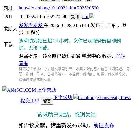
http://dx.doi.org/10.1002/adfm.202520590
网址
DOI
10.1002/adfm.202520590
doi
复制
发发发发发
在 2026-01-28 21:51:14 发布自
广东
，悬
求助人
赏
10
积分
该求助完结已超 24 小时，文件已从服务器自动删
下载
除，无法下载。
温馨提示：该文献已被科研通
学术中心
收录，
前往
查看
科研通『学术中心』是文献索引库，收集文献的基本信息（如标题、摘
要、期刊、作者、被引量等），不提供下载功能。如需下载文献全文，
请通过文献求助获取。
上个求助
下个求助
提交工单
留言
该求助已完结，感谢关注
如需该文献，请重新发布求助，
前往发布