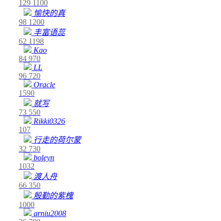
129
1100
愉快的真
98
1200
丰富语蕊
62
1198
Kao
84
970
LL
96
720
Oracle
1590
就写
73
550
Rikki0326
107
行走的荷尔蒙
32
730
boleyn
1032
渡人舟
66
350
殷勤的紫槐
1000
arniu2008