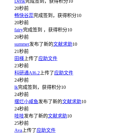
Derik
完成签到，获得积分
10
20秒前
畅快谷蕊
完成签到，获得积分
10
20秒前
fairy
完成签到
，获得积分
10
20秒前
summer
发布了新的
文献求助
10
21秒前
田様
上传了
应助文件
23秒前
科研通AI6.2
上传了
应助文件
24秒前
lk
完成签到，获得积分
10
24秒前
摆烂小咸鱼
发布了新的
文献求助
10
24秒前
吱吱
发布了新的
文献求助
10
25秒前
Ava
上传了
应助文件