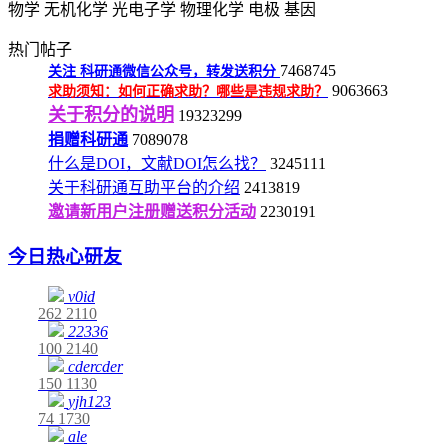
物学
无机化学
光电子学
物理化学
电极
基因
热门帖子
7468745
关注
科研通微信公众号，转发送积分
9063663
求助须知：如何正确求助？哪些是违规求助？
关于积分的说明
19323299
捐赠科研通
7089078
什么是DOI，文献DOI怎么找？
3245111
关于科研通互助平台的介绍
2413819
邀请新用户注册赠送积分活动
2230191
今日热心研友
v0id
262
2110
22336
100
2140
cdercder
150
1130
yjh123
74
1730
ale