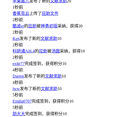
苹果嘉儿
发布了新的
文献求助
20
1秒前
香蕉觅云
上传了
应助文件
2秒前
酷波er
的
应助
被
神勇初瑶
采纳，获得
20
2秒前
Ken
发布了新的
文献求助
10
2秒前
科研通AI6.4
的
应助
被
汤圆
采纳，获得
10
2秒前
exile77
完成签到，获得积分
10
4秒前
Darren
发布了新的
文献求助
10
4秒前
lww
发布了新的
文献求助
10
5秒前
Emilia0707
完成签到，获得积分
10
5秒前
劼大大
完成签到，获得积分
10