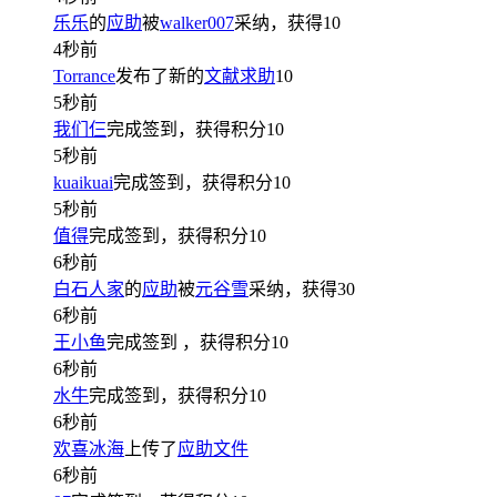
乐乐
的
应助
被
walker007
采纳，获得
10
4秒前
Torrance
发布了新的
文献求助
10
5秒前
我们仨
完成签到，获得积分
10
5秒前
kuaikuai
完成签到，获得积分
10
5秒前
值得
完成签到，获得积分
10
6秒前
白石人家
的
应助
被
元谷雪
采纳，获得
30
6秒前
王小鱼
完成签到
，获得积分
10
6秒前
水牛
完成签到，获得积分
10
6秒前
欢喜冰海
上传了
应助文件
6秒前