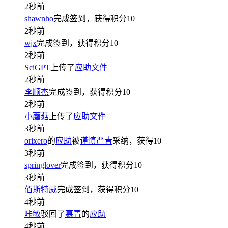
2秒前
shawnho
完成签到，获得积分
10
2秒前
wjx
完成签到，获得积分
10
2秒前
SciGPT
上传了
应助文件
2秒前
李顺杰
完成签到，获得积分
10
2秒前
小蘑菇
上传了
应助文件
3秒前
orixero
的
应助
被
谨慎严青
采纳，获得
10
3秒前
springlover
完成签到，获得积分
10
3秒前
佰斯特威
完成签到，获得积分
10
4秒前
咔敏
驳回了
慕青
的
应助
4秒前