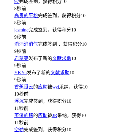
97
完成签到，获得积分
10
8秒前
高贵的平松
完成签到，获得积分
10
8秒前
jasmine
完成签到，获得积分
10
9秒前
消消消消气
完成签到
，获得积分
10
9秒前
君莫笑
发布了新的
文献求助
10
9秒前
YKYu
发布了新的
文献求助
10
9秒前
香蕉觅云
的
应助
被
wzj
采纳，获得
10
10秒前
浮沉
完成签到，获得积分
10
11秒前
英俊的铭
的
应助
被
JR
采纳，获得
10
11秒前
空勒
完成签到，获得积分
10