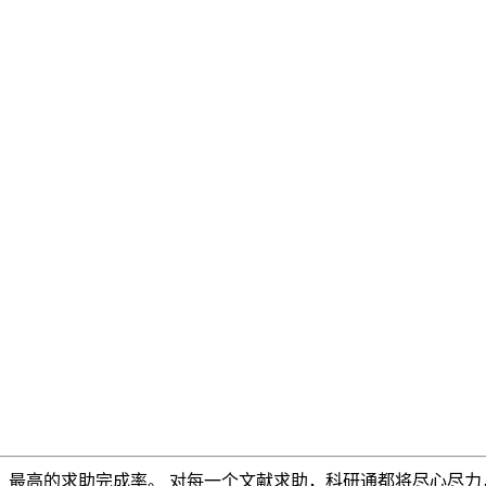
，最高的求助完成率。 对每一个文献求助，科研通都将尽心尽力