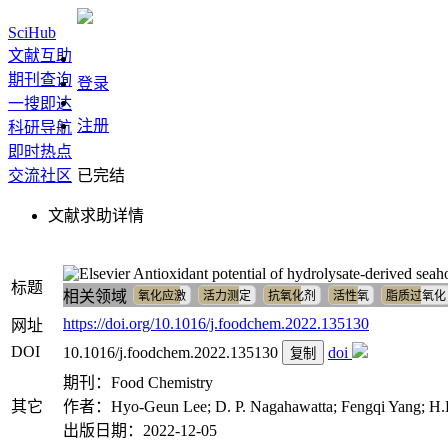
SciHub
文献互助
期刊查询
登录
一搜即达
注册
科研导航
即时热点
交流社区
已完结
文献求助详情
Antioxidant potential of hydrolysate-derived sea
标题
相关领域
氧化应激
活力测定
抗氧化剂
活性氧
脂质过氧化
https://doi.org/10.1016/j.foodchem.2022.135130
网址
DOI
10.1016/j.foodchem.2022.135130
doi
复制
期刊：Food Chemistry
其它
作者：Hyo-Geun Lee; D. P. Nagahawatta; Fengqi Yang; H.H.
出版日期：2022-12-05