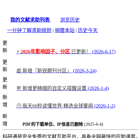
我的文献求助列表
浏览历史
一分钟了解求助规则
|
捐赠本站
|
历史今天
更
新
⚡
2026年影响因子、分区
已更新！
(2026-6-17)
更
新
📰 新增『新锐期刊分区』
(2026-3-24)
更
新
💬 新增更精细的自定义提醒设置
(2026-1-4)
新
增
🕒 每天60秒读懂世界·精选全球要闻
(2026-1-2)
新
增
PDF的下载单位、IP信息已删除
(2025-6-4)
科研通是完全免费的文献互助平台，具备全网最快的应助速度