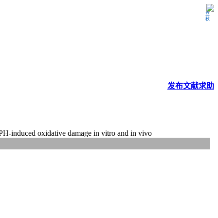
立秋
发布
文献
求助
APH-induced oxidative damage in vitro and in vivo