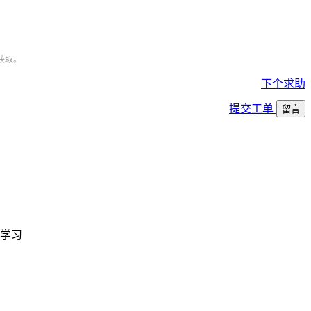
获取。
下个求助
提交工单
留言
学习