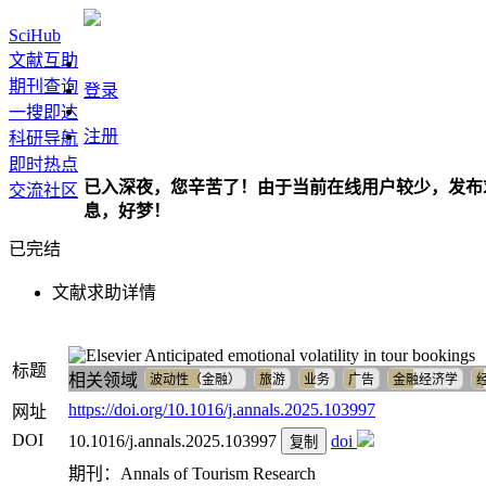
SciHub
文献互助
期刊查询
登录
一搜即达
注册
科研导航
即时热点
已入深夜，您辛苦了！由于当前在线用户较少，发布
交流社区
息，好梦！
已完结
文献求助详情
Anticipated emotional volatility in tour bookings
标题
相关领域
波动性（金融）
旅游
业务
广告
金融经济学
https://doi.org/10.1016/j.annals.2025.103997
网址
DOI
10.1016/j.annals.2025.103997
doi
复制
期刊：Annals of Tourism Research