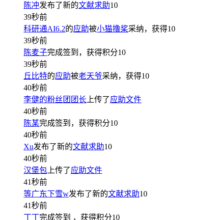
陈冲
发布了新的
文献求助
10
39秒前
科研通AI6.2
的
应助
被
小猫撸桨
采纳，获得
10
39秒前
陈麦子
完成签到，获得积分
10
39秒前
丘比特
的
应助
被
老天爷
采纳，获得
10
40秒前
李健的粉丝团团长
上传了
应助文件
40秒前
陈某
完成签到，获得积分
10
40秒前
Xu
发布了新的
文献求助
10
40秒前
汉堡包
上传了
应助文件
41秒前
等广东下雪w
发布了新的
文献求助
10
41秒前
丁丁
完成签到
，获得积分
10