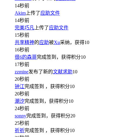
14秒前
Akim
上传了
应助文件
14秒前
完美巧凡
上传了
应助文件
15秒前
共享精神
的
应助
被
Xu
采纳，获得
10
16秒前
很6的森哥
完成签到，获得积分
10
17秒前
zzmine
发布了新的
文献求助
10
20秒前
钟江
完成签到
，获得积分
10
20秒前
潮汐
完成签到，获得积分
10
24秒前
sonny
完成签到，获得积分
20
25秒前
祈祈
完成签到
，获得积分
10