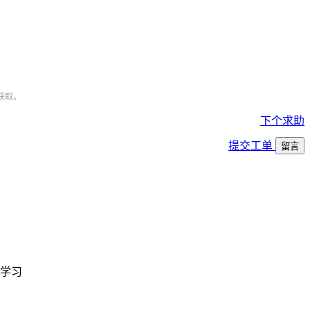
获取。
下个求助
提交工单
留言
学习