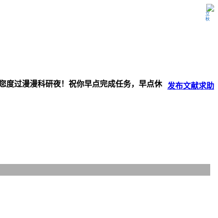
立秋
伴您度过漫漫科研夜！祝你早点完成任务，早点休
发布
文献
求助