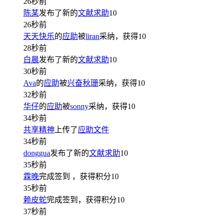
26秒前
陈某
发布了新的
文献求助
10
26秒前
天天快乐
的
应助
被
liran
采纳，获得
10
28秒前
白晨
发布了新的
文献求助
10
30秒前
Ava
的
应助
被
兴奋秋珊
采纳，获得
10
32秒前
华仔
的
应助
被
sonny
采纳，获得
10
34秒前
共享精神
上传了
应助文件
34秒前
donggua
发布了新的
文献求助
10
35秒前
霖晚
完成签到
，获得积分
10
35秒前
赖皮蛇
完成签到，获得积分
10
37秒前