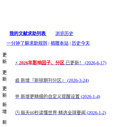
我的文献求助列表
浏览历史
一分钟了解求助规则
|
捐赠本站
|
历史今天
更
新
⚡
2026年影响因子、分区
已更新！
(2026-6-17)
更
新
📰 新增『新锐期刊分区』
(2026-3-24)
更
新
💬 新增更精细的自定义提醒设置
(2026-1-4)
新
增
🕒 每天60秒读懂世界·精选全球要闻
(2026-1-2)
新