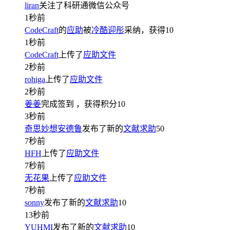
liran
关注了科研通微信公众号
1秒前
CodeCraft
的
应助
被
冷酷迎彤
采纳，获得
10
1秒前
CodeCraft
上传了
应助文件
2秒前
rohiga
上传了
应助文件
2秒前
姜姜
完成签到
，获得积分
10
3秒前
奇思妙想安德鲁
发布了新的
文献求助
50
7秒前
HFH
上传了
应助文件
7秒前
无花果
上传了
应助文件
7秒前
sonny
发布了新的
文献求助
10
13秒前
YUHMI
发布了新的
文献求助
10