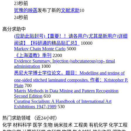
23秒前
犹豫的映菡
发布了新的
文献求助
10
24秒前
高分求助中
(应助此贴封号)【重要！！请各用户(尤其是新用户)详细
阅读】【科研通的精品贴汇总】
10000
Markov Chain Monte Carlo
5000
《上海道教》季刊
2200
Evidence Summary. Injection (subcutaneous):op- timal
administration
1000
悉尼大学博士学位论文，题目：Modelling and testing of
one-sided stitched laminated composites. 作者：Kristopher P.
Plain
700
Matrix Methods in Data Mining and Pattern Recognition
Second Edition
610
Curating Socialism: A Handbook of International Art
Exhibitions 1947-1989
530
热门求助领域
（近24小时）
化学
材料科学
医学
生物
纳米技术
工程类
有机化学
化学工程