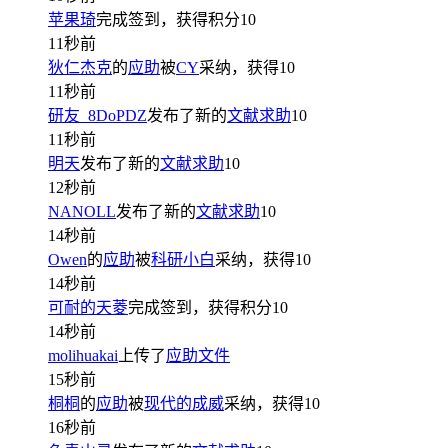
苹果琦
完成签到，获得积分
10
11秒前
狄仁杰克
的
应助
被
CY
采纳，获得
10
11秒前
研友_8DoPDZ
发布了新的
文献求助
10
11秒前
明天
发布了新的
文献求助
10
12秒前
NANOLL
发布了新的
文献求助
10
14秒前
Owen
的
应助
被
科研小白
采纳，获得
10
14秒前
可耐的天菱
完成签到，获得积分
10
14秒前
molihuakai
上传了
应助文件
15秒前
桐桐
的
应助
被
现代的成威
采纳，获得
10
16秒前