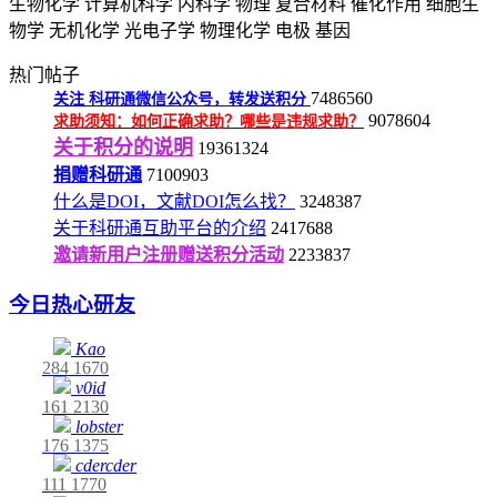
生物化学
计算机科学
内科学
物理
复合材料
催化作用
细胞生
物学
无机化学
光电子学
物理化学
电极
基因
热门帖子
7486560
关注
科研通微信公众号，转发送积分
9078604
求助须知：如何正确求助？哪些是违规求助？
关于积分的说明
19361324
捐赠科研通
7100903
什么是DOI，文献DOI怎么找？
3248387
关于科研通互助平台的介绍
2417688
邀请新用户注册赠送积分活动
2233837
今日热心研友
Kao
284
1670
v0id
161
2130
lobster
176
1375
cdercder
111
1770