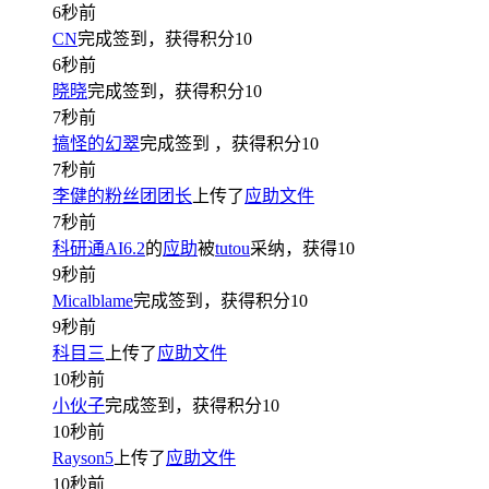
6秒前
CN
完成签到，获得积分
10
6秒前
晓晓
完成签到，获得积分
10
7秒前
搞怪的幻翠
完成签到
，获得积分
10
7秒前
李健的粉丝团团长
上传了
应助文件
7秒前
科研通AI6.2
的
应助
被
tutou
采纳，获得
10
9秒前
Micalblame
完成签到，获得积分
10
9秒前
科目三
上传了
应助文件
10秒前
小伙子
完成签到，获得积分
10
10秒前
Rayson5
上传了
应助文件
10秒前