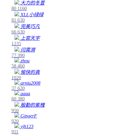
大力的冬萱
80
1160
XLL小绿绿
81
630
完美巧凡
66
630
上官天宇
1235
闫霄溯
77
390
zhou
58
460
愉快的真
1020
arniu2008
37
620
aaaa
60
380
殷勤的紫槐
950
GingerF
920
yjh123
911