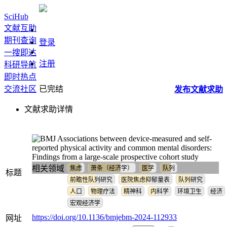
SciHub
文献互助
期刊查询
登录
一搜即达
注册
科研导航
即时热点
交流社区
已完结
发布
文献
求助
文献求助详情
Associations between device-measured and self-
reported physical activity and common mental disorders:
Findings from a large-scale prospective cohort study
相关领域
焦虑
萧条（经济学）
医学
队列
标题
前瞻性队列研究
医院焦虑抑郁量表
队列研究
人口
物理疗法
精神科
内科学
环境卫生
经济
宏观经济学
https://doi.org/10.1136/bmjebm-2024-112933
网址