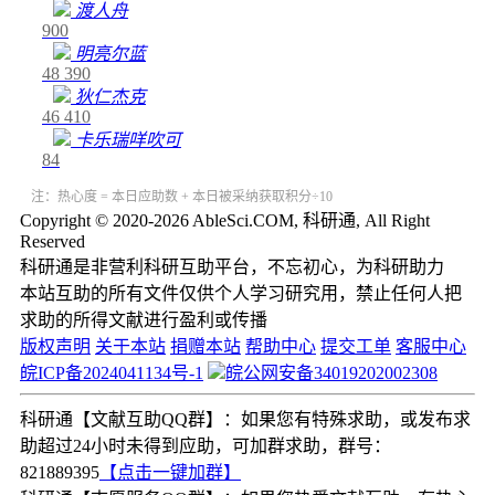
渡人舟
900
明亮尔蓝
48
390
狄仁杰克
46
410
卡乐瑞咩吹可
84
注：热心度 = 本日应助数 + 本日被采纳获取积分÷10
Copyright © 2020-2026 AbleSci.COM, 科研通, All Right
Reserved
科研通是非营利科研互助平台，不忘初心，为科研助力
本站互助的所有文件仅供个人学习研究用，禁止任何人把
求助的所得文献进行盈利或传播
版权声明
关于本站
捐赠本站
帮助中心
提交工单
客服中心
皖ICP备2024041134号-1
皖公网安备34019202002308
科研通【文献互助QQ群】：如果您有特殊求助，或发布求
助超过24小时未得到应助，可加群求助，群号：
821889395
【点击一键加群】