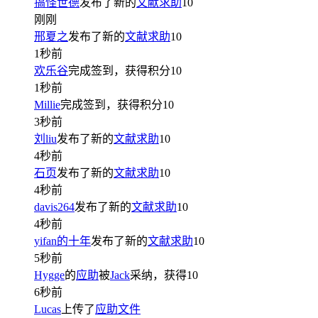
搞怪世德
发布了新的
文献求助
10
刚刚
邢夏之
发布了新的
文献求助
10
1秒前
欢乐谷
完成签到，获得积分
10
1秒前
Millie
完成签到，获得积分
10
3秒前
刘liu
发布了新的
文献求助
10
4秒前
石页
发布了新的
文献求助
10
4秒前
davis264
发布了新的
文献求助
10
4秒前
yifan的十年
发布了新的
文献求助
10
5秒前
Hygge
的
应助
被
Jack
采纳，获得
10
6秒前
Lucas
上传了
应助文件