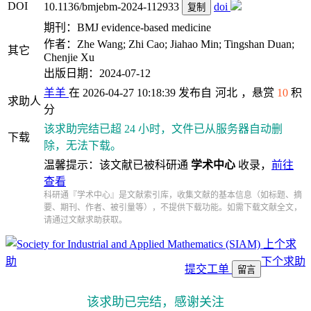
DOI
10.1136/bmjebm-2024-112933
doi
复制
期刊：BMJ evidence-based medicine
作者：Zhe Wang; Zhi Cao; Jiahao Min; Tingshan Duan;
其它
Chenjie Xu
出版日期：2024-07-12
羊羊
在 2026-04-27 10:18:39 发布自
河北
，悬赏
10
积
求助人
分
该求助完结已超 24 小时，文件已从服务器自动删
下载
除，无法下载。
温馨提示：该文献已被科研通
学术中心
收录，
前往
查看
科研通『学术中心』是文献索引库，收集文献的基本信息（如标题、摘
要、期刊、作者、被引量等），不提供下载功能。如需下载文献全文，
请通过文献求助获取。
上个求
助
下个求助
提交工单
留言
该求助已完结，感谢关注