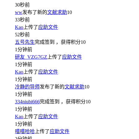
30秒前
ww
发布了新的
文献求助
10
33秒前
Kao
上传了
应助文件
52秒前
五号先生
完成签到
，获得积分
10
1分钟前
研友_VZG7GZ
上传了
应助文件
1分钟前
Kao
上传了
应助文件
1分钟前
冷静的导师
发布了新的
文献求助
10
1分钟前
334niubi666
完成签到
，获得积分
10
1分钟前
Kao
上传了
应助文件
1分钟前
嘻嘻哈哈
上传了
应助文件
2分钟前