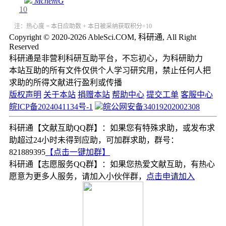
MchemG
10
注：热心度 = 本日应助数 + 本日被采纳获取积分÷10
Copyright © 2020-2026 AbleSci.COM, 科研通, All Right
Reserved
科研通是非营利科研互助平台，不忘初心，为科研助力
本站互助的所有文件仅供个人学习研究用，禁止任何人把
求助的所得文献进行盈利或传播
版权声明
关于本站
捐赠本站
帮助中心
提交工单
客服中心
皖ICP备2024041134号-1
皖公网安备34019202002308
科研通【文献互助QQ群】：如果您有特殊求助，或发布求
助超过24小时未得到应助，可加群求助，群号：
821889395
【点击一键加群】
科研通【志愿服务QQ群】：如果您热爱文献互助，有热心
愿意为更多人服务，请加入小伙伴群，
点击申请加入