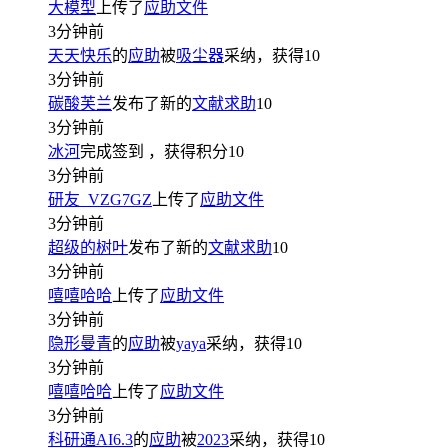
大模型
上传了
应助文件
3分钟前
天天快乐
的
应助
被
吸尘器
采纳，获得
10
3分钟前
碳酸芙兰
发布了新的
文献求助
10
3分钟前
冰河
完成签到
，获得积分
10
3分钟前
研友_VZG7GZ
上传了
应助文件
3分钟前
超级的树叶
发布了新的
文献求助
10
3分钟前
嘻嘻哈哈
上传了
应助文件
3分钟前
隐形曼青
的
应助
被
yaya
采纳，获得
10
3分钟前
嘻嘻哈哈
上传了
应助文件
3分钟前
科研通AI6.3
的
应助
被
2023
采纳，获得
10