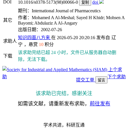
DOI
10.1016/s0378-5173(98)00066-0
doi
复制
期刊：International Journal of Pharmaceutics
作者：Mohamed A Al-Meshal; Sayed H Khidr; Mohsen A
其它
Bayomi; Abdulaziz A Al-Angary
出版日期：2002-07-26
知识四面八方来
在 2026-05-20 20:20:16 发布自
辽
求助人
宁
，悬赏
10
积分
该求助完结已超 24 小时，文件已从服务器自动删
下载
除，无法下载。
上个求
助
下个求助
提交工单
留言
该求助已完结，感谢关注
如需该文献，请重新发布求助，
前往发布
学术共进，科研互通