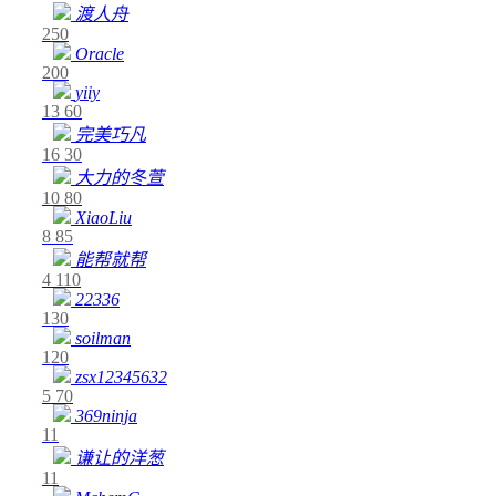
渡人舟
250
Oracle
200
yiiy
13
60
完美巧凡
16
30
大力的冬萱
10
80
XiaoLiu
8
85
能帮就帮
4
110
22336
130
soilman
120
zsx12345632
5
70
369ninja
11
谦让的洋葱
11