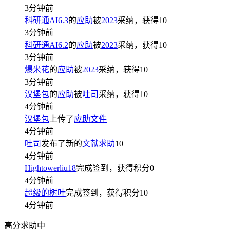
3分钟前
科研通AI6.3
的
应助
被
2023
采纳，获得
10
3分钟前
科研通AI6.2
的
应助
被
2023
采纳，获得
10
3分钟前
爆米花
的
应助
被
2023
采纳，获得
10
3分钟前
汉堡包
的
应助
被
吐司
采纳，获得
10
4分钟前
汉堡包
上传了
应助文件
4分钟前
吐司
发布了新的
文献求助
10
4分钟前
Hightowerliu18
完成签到，获得积分
0
4分钟前
超级的树叶
完成签到，获得积分
10
4分钟前
高分求助中