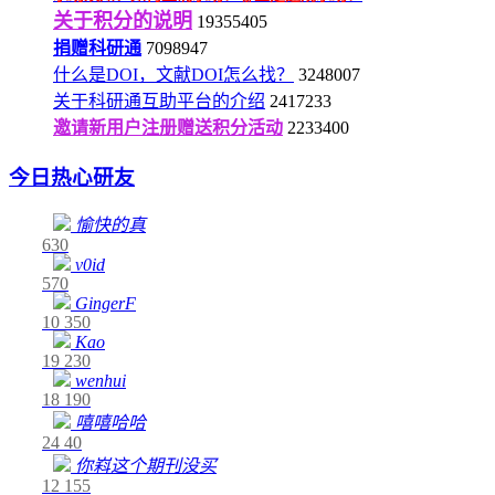
关于积分的说明
19355405
捐赠科研通
7098947
什么是DOI，文献DOI怎么找？
3248007
关于科研通互助平台的介绍
2417233
邀请新用户注册赠送积分活动
2233400
今日热心研友
愉快的真
630
v0id
570
GingerF
10
350
Kao
19
230
wenhui
18
190
嘻嘻哈哈
24
40
你嵙这个期刊没买
12
155