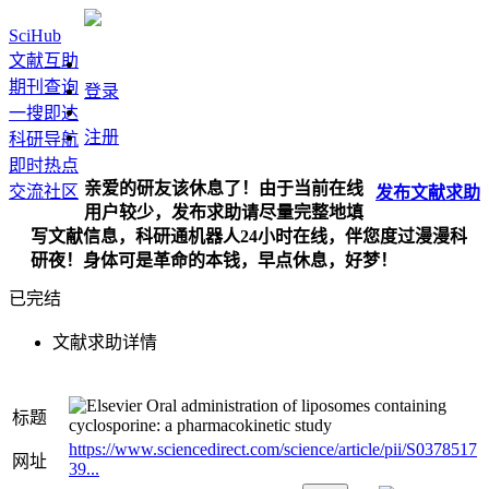
SciHub
文献互助
期刊查询
登录
一搜即达
注册
科研导航
即时热点
亲爱的研友该休息了！由于当前在线
交流社区
发布
文献
求助
用户较少，发布求助请尽量完整地填
写文献信息，科研通机器人24小时在线，伴您度过漫漫科
研夜！身体可是革命的本钱，早点休息，好梦！
已完结
文献求助详情
Oral administration of liposomes containing
标题
cyclosporine: a pharmacokinetic study
https://www.sciencedirect.com/science/article/pii/S0378517
网址
39...