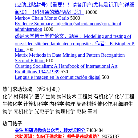
(应助此贴封号)【重要！！请各用户(尤其是新用户)详细
阅读】【科研通的精品贴汇总】
10000
Markov Chain Monte Carlo
5000
Evidence Summary. Injection (subcutaneous):op- timal
administration
1000
悉尼大学博士学位论文，题目：Modelling and testing of
one-sided stitched laminated composites. 作者：Kristopher P.
Plain
700
Matrix Methods in Data Mining and Pattern Recognition
Second Edition
610
Curating Socialism: A Handbook of International Art
Exhibitions 1947-1989
530
Lengua e imagen en la comunicación digital
500
热门求助领域
（近24小时）
化学
材料科学
医学
生物
纳米技术
工程类
有机化学
化学工程
生物化学
计算机科学
内科学
物理
复合材料
催化作用
细胞生
物学
无机化学
光电子学
物理化学
电极
基因
热门帖子
7483484
关注
科研通微信公众号，转发送积分
9076137
求助须知：如何正确求助？哪些是违规求助？