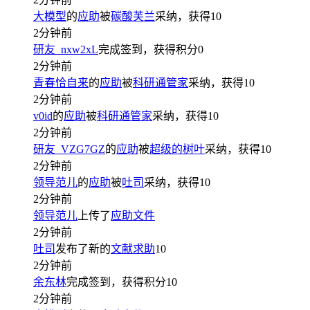
大模型
的
应助
被
碳酸芙兰
采纳，获得
10
2分钟前
研友_nxw2xL
完成签到，获得积分
0
2分钟前
青春恰自来
的
应助
被
科研通管家
采纳，获得
10
2分钟前
v0id
的
应助
被
科研通管家
采纳，获得
10
2分钟前
研友_VZG7GZ
的
应助
被
超级的树叶
采纳，获得
10
2分钟前
领导范儿
的
应助
被
吐司
采纳，获得
10
2分钟前
领导范儿
上传了
应助文件
2分钟前
吐司
发布了新的
文献求助
10
2分钟前
余东林
完成签到，获得积分
10
2分钟前