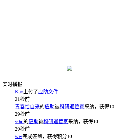
实时播报
Kao
上传了
应助文件
21秒前
青春恰自来
的
应助
被
科研通管家
采纳，获得
10
29秒前
v0id
的
应助
被
科研通管家
采纳，获得
10
29秒前
ww
完成签到，获得积分
10