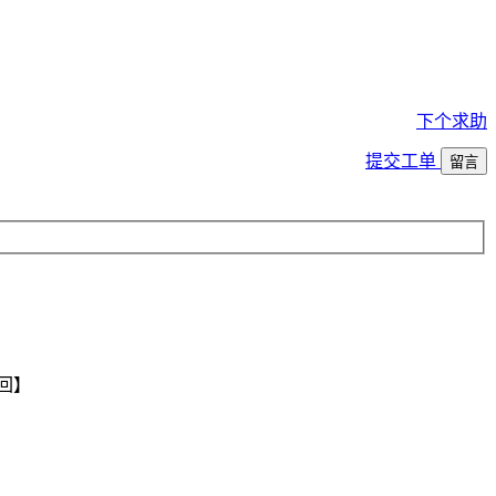
下个求助
提交工单
留言
回】