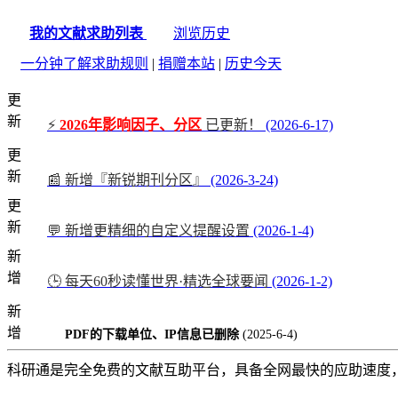
我的文献求助列表
浏览历史
一分钟了解求助规则
|
捐赠本站
|
历史今天
更
新
⚡
2026年影响因子、分区
已更新！
(2026-6-17)
更
新
📰 新增『新锐期刊分区』
(2026-3-24)
更
新
💬 新增更精细的自定义提醒设置
(2026-1-4)
新
增
🕒 每天60秒读懂世界·精选全球要闻
(2026-1-2)
新
增
PDF的下载单位、IP信息已删除
(2025-6-4)
科研通是完全免费的文献互助平台，具备全网最快的应助速度