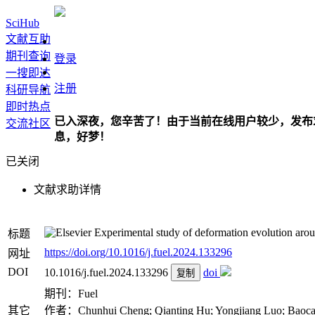
SciHub
文献互助
期刊查询
登录
一搜即达
注册
科研导航
即时热点
已入深夜，您辛苦了！由于当前在线用户较少，发布
交流社区
息，好梦！
已关闭
文献求助详情
Experimental study of deformation evolution aroun
标题
https://doi.org/10.1016/j.fuel.2024.133296
网址
DOI
10.1016/j.fuel.2024.133296
doi
复制
期刊：Fuel
其它
作者：Chunhui Cheng; Qianting Hu; Yongjiang Luo; Baocai