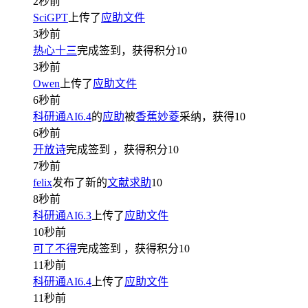
2秒前
SciGPT
上传了
应助文件
3秒前
热心十三
完成签到，获得积分
10
3秒前
Owen
上传了
应助文件
6秒前
科研通AI6.4
的
应助
被
香蕉妙菱
采纳，获得
10
6秒前
开放诗
完成签到
，获得积分
10
7秒前
felix
发布了新的
文献求助
10
8秒前
科研通AI6.3
上传了
应助文件
10秒前
可了不得
完成签到
，获得积分
10
11秒前
科研通AI6.4
上传了
应助文件
11秒前