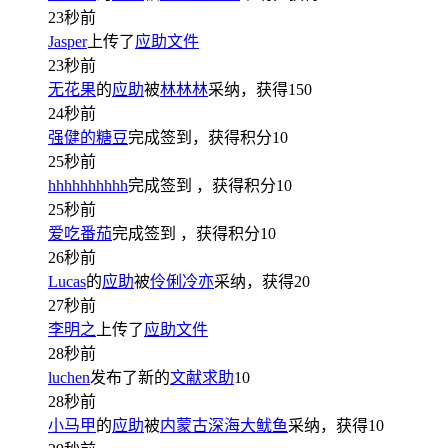
23秒前
Jasper
上传了
应助文件
23秒前
无花果
的
应助
被
林林林
采纳，获得
150
24秒前
强健的糖豆
完成签到，获得积分
10
25秒前
hhhhhhhhhh
完成签到
，获得积分
10
25秒前
爱吃番茄
完成签到
，获得积分
10
26秒前
Lucas
的
应助
被
伶俐冷亦
采纳，获得
20
27秒前
李明之
上传了
应助文件
28秒前
luchen
发布了新的
文献求助
10
28秒前
小马甲
的
应助
被
内蒙古深海大鱿鱼
采纳，获得
10