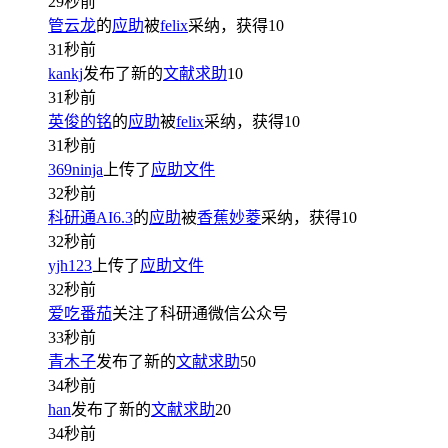
29秒前
管云龙
的
应助
被
felix
采纳，获得
10
31秒前
kankj
发布了新的
文献求助
10
31秒前
英俊的铭
的
应助
被
felix
采纳，获得
10
31秒前
369ninja
上传了
应助文件
32秒前
科研通AI6.3
的
应助
被
香蕉妙菱
采纳，获得
10
32秒前
yjh123
上传了
应助文件
32秒前
爱吃番茄
关注了科研通微信公众号
33秒前
青木子
发布了新的
文献求助
50
34秒前
han
发布了新的
文献求助
20
34秒前