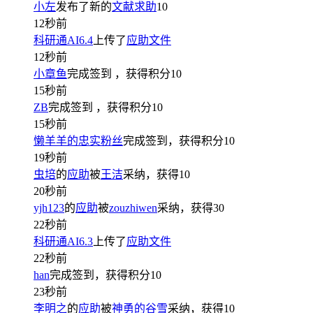
小左
发布了新的
文献求助
10
12秒前
科研通AI6.4
上传了
应助文件
12秒前
小章鱼
完成签到
，获得积分
10
15秒前
ZB
完成签到
，获得积分
10
15秒前
懒羊羊的忠实粉丝
完成签到，获得积分
10
19秒前
虫培
的
应助
被
王洁
采纳，获得
10
20秒前
yjh123
的
应助
被
zouzhiwen
采纳，获得
30
22秒前
科研通AI6.3
上传了
应助文件
22秒前
han
完成签到，获得积分
10
23秒前
李明之
的
应助
被
神勇的谷雪
采纳，获得
10