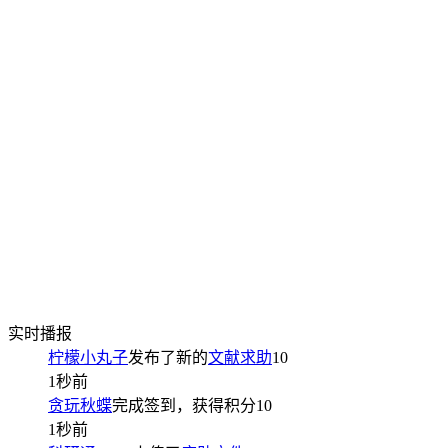
实时播报
柠檬小丸子
发布了新的
文献求助
10
1秒前
贪玩秋蝶
完成签到，获得积分
10
1秒前