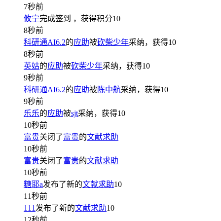
7秒前
攸宁
完成签到
，获得积分
10
8秒前
科研通AI6.2
的
应助
被
砍柴少年
采纳，获得
10
8秒前
英姑
的
应助
被
砍柴少年
采纳，获得
10
9秒前
科研通AI6.2
的
应助
被
陈中航
采纳，获得
10
9秒前
乐乐
的
应助
被
sjt
采纳，获得
10
10秒前
富贵
关闭了
富贵
的
文献求助
10秒前
富贵
关闭了
富贵
的
文献求助
10秒前
糖耶a
发布了新的
文献求助
10
11秒前
111
发布了新的
文献求助
10
12秒前