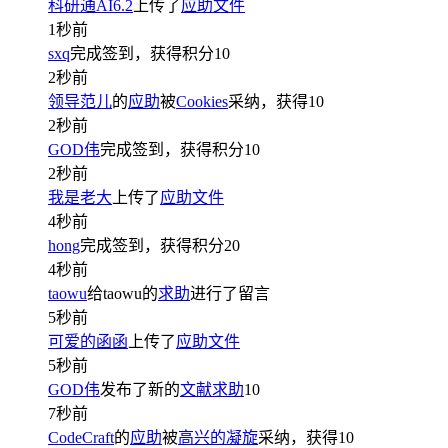
科研通AI6.2
上传了
应助文件
1秒前
sxq
完成签到，获得积分
10
2秒前
领导范儿
的
应助
被
Cookies
采纳，获得
10
2秒前
GOD伟
完成签到，获得积分
10
2秒前
我是老大
上传了
应助文件
4秒前
hong
完成签到，获得积分
20
4秒前
taowu
给taowu的
求助
进行了留言
5秒前
可爱的函函
上传了
应助文件
5秒前
GOD伟
发布了新的
文献求助
10
7秒前
CodeCraft
的
应助
被
高兴的凝旋
采纳，获得
10