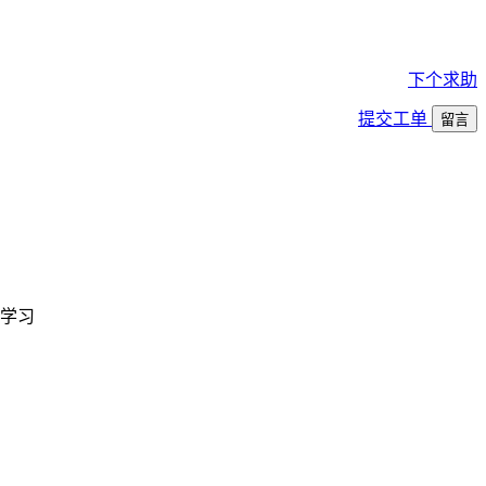
下个求助
提交工单
留言
学习