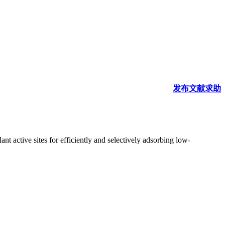
发布
文献
求助
 active sites for efficiently and selectively adsorbing low-