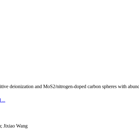
tive deionization and MoS2/nitrogen-doped carbon spheres with abundant
...
 Jixiao Wang