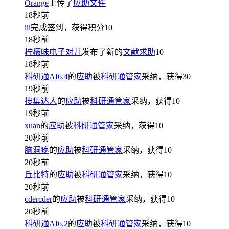
Orange
上传了
应助文件
18秒前
iii
完成签到，获得积分
10
18秒前
柠檬味电子对儿
发布了新的
文献求助
10
18秒前
科研通AI6.4
的
应助
被
科研通管家
采纳，获得
30
19秒前
搜集达人
的
应助
被
科研通管家
采纳，获得
10
19秒前
xuan
的
应助
被
科研通管家
采纳，获得
10
20秒前
脑洞疼
的
应助
被
科研通管家
采纳，获得
10
20秒前
丘比特
的
应助
被
科研通管家
采纳，获得
10
20秒前
cdercder
的
应助
被
科研通管家
采纳，获得
10
20秒前
科研通AI6.2
的
应助
被
科研通管家
采纳，获得
10