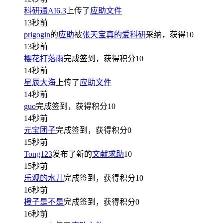
科研通AI6.3
上传了
应助文件
13秒前
prigogin
的
应助
被
张天宝真的爱科研
采纳，获得
10
13秒前
樱花打落雨
完成签到，获得积分
10
14秒前
星辰大海
上传了
应助文件
14秒前
guo
完成签到，获得积分
10
14秒前
元宝团子
完成签到，获得积分
0
15秒前
Tong123
发布了新的
文献求助
10
15秒前
乐观的水儿
完成签到，获得积分
10
16秒前
橙子是不是
完成签到，获得积分
0
16秒前