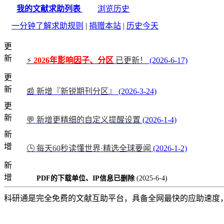
我的文献求助列表
浏览历史
一分钟了解求助规则
|
捐赠本站
|
历史今天
更
新
⚡
2026年影响因子、分区
已更新！
(2026-6-17)
更
新
📰 新增『新锐期刊分区』
(2026-3-24)
更
新
💬 新增更精细的自定义提醒设置
(2026-1-4)
新
增
🕒 每天60秒读懂世界·精选全球要闻
(2026-1-2)
新
增
PDF的下载单位、IP信息已删除
(2025-6-4)
科研通是完全免费的文献互助平台，具备全网最快的应助速度