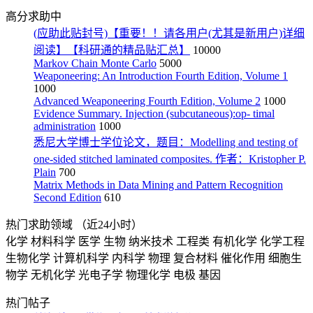
高分求助中
(应助此贴封号)【重要！！请各用户(尤其是新用户)详细
阅读】【科研通的精品贴汇总】
10000
Markov Chain Monte Carlo
5000
Weaponeering: An Introduction Fourth Edition, Volume 1
1000
Advanced Weaponeering Fourth Edition, Volume 2
1000
Evidence Summary. Injection (subcutaneous):op- timal
administration
1000
悉尼大学博士学位论文，题目：Modelling and testing of
one-sided stitched laminated composites. 作者：Kristopher P.
Plain
700
Matrix Methods in Data Mining and Pattern Recognition
Second Edition
610
热门求助领域
（近24小时）
化学
材料科学
医学
生物
纳米技术
工程类
有机化学
化学工程
生物化学
计算机科学
内科学
物理
复合材料
催化作用
细胞生
物学
无机化学
光电子学
物理化学
电极
基因
热门帖子