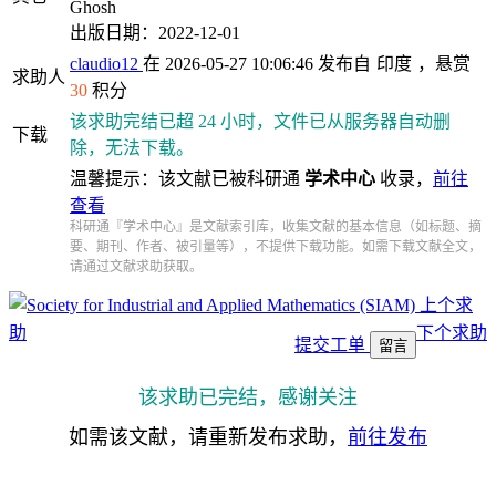
Ghosh
出版日期：2022-12-01
claudio12
在 2026-05-27 10:06:46 发布自
印度
，悬赏
求助人
30
积分
该求助完结已超 24 小时，文件已从服务器自动删
下载
除，无法下载。
温馨提示：该文献已被科研通
学术中心
收录，
前往
查看
科研通『学术中心』是文献索引库，收集文献的基本信息（如标题、摘
要、期刊、作者、被引量等），不提供下载功能。如需下载文献全文，
请通过文献求助获取。
上个求
助
下个求助
提交工单
留言
该求助已完结，感谢关注
如需该文献，请重新发布求助，
前往发布