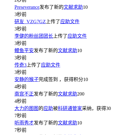
Preseverance
发布了新的
文献求助
10
3秒前
研友_VZG7GZ
上传了
应助文件
3秒前
李健的粉丝团团长
上传了
应助文件
3秒前
鲤鱼平安
发布了新的
文献求助
10
3秒前
传奇3
上传了
应助文件
3秒前
安静的猴子
完成签到
，获得积分
10
4秒前
南宫不正
发布了新的
文献求助
200
4秒前
大力的图图
的
应助
被
科研通管家
采纳，获得
30
7秒前
听雨秀才
发布了新的
文献求助
10
7秒前