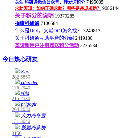
7495005
关注
科研通微信公众号，转发送积分
9086144
求助须知：如何正确求助？哪些是违规求助？
关于积分的说明
19379285
捐赠科研通
7106584
什么是DOI，文献DOI怎么找？
3249813
关于科研通互助平台的介绍
2419180
邀请新用户注册赠送积分活动
2235534
今日热心研友
Kao
282
5850
cdercder
176
2940
v0id
215
2530
prigogin
264
2030
大力的冬萱
131
3040
殷勤的紫槐
3150