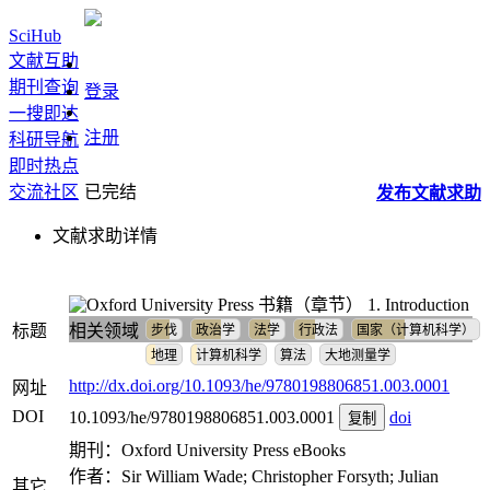
SciHub
文献互助
期刊查询
登录
一搜即达
注册
科研导航
即时热点
交流社区
已完结
发布
文献
求助
文献求助详情
书籍（章节）
1. Introduction
标题
相关领域
步伐
政治学
法学
行政法
国家（计算机科学）
地理
计算机科学
算法
大地测量学
http://dx.doi.org/10.1093/he/9780198806851.003.0001
网址
DOI
10.1093/he/9780198806851.003.0001
doi
复制
期刊：Oxford University Press eBooks
作者：Sir William Wade; Christopher Forsyth; Julian
其它