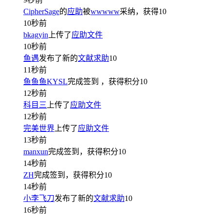
CipherSage
的
应助
被
wwwww
采纳，获得
10
10秒前
bkagyin
上传了
应助文件
10秒前
鱼遇
发布了新的
文献求助
10
11秒前
鱼鱼鱼KYSL
完成签到
，获得积分
10
12秒前
科目三
上传了
应助文件
12秒前
完美世界
上传了
应助文件
13秒前
manxun
完成签到，获得积分
10
14秒前
ZH
完成签到，获得积分
10
14秒前
小李飞刀
发布了新的
文献求助
10
16秒前