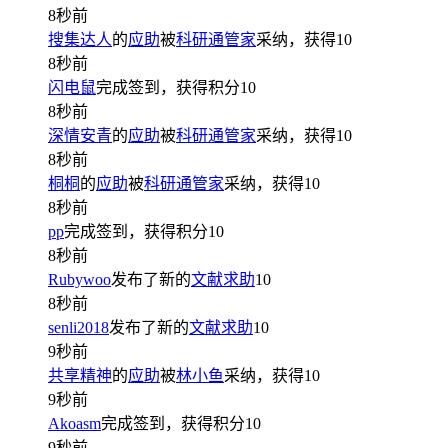
8秒前
搜集达人
的
应助
被
科研通管家
采纳，获得
10
8秒前
闪电鼠
完成签到，获得积分
10
8秒前
深情安青
的
应助
被
科研通管家
采纳，获得
10
8秒前
桐桐
的
应助
被
科研通管家
采纳，获得
10
8秒前
pp
完成签到，获得积分
10
8秒前
Rubywoo
发布了新的
文献求助
10
8秒前
senli2018
发布了新的
文献求助
10
9秒前
共享精神
的
应助
被
林小鱼
采纳，获得
10
9秒前
Akoasm
完成签到，获得积分
10
9秒前