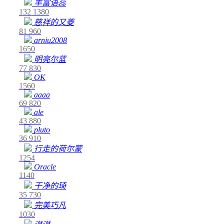
丰富语蕊
132
1380
慈祥的又菱
81
960
arniu2008
1650
明亮尔蓝
77
830
OK
1560
aaaa
69
820
ale
43
880
pluto
36
910
行走的荷尔蒙
1254
Oracle
1140
干净的琦
35
730
完美巧凡
1030