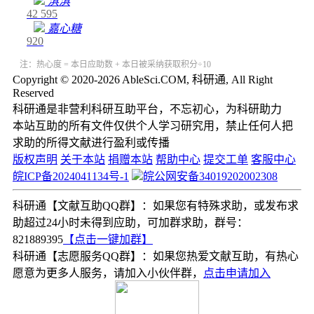
淇淇
42
595
嘉心糖
920
注：热心度 = 本日应助数 + 本日被采纳获取积分÷10
Copyright © 2020-2026 AbleSci.COM, 科研通, All Right
Reserved
科研通是非营利科研互助平台，不忘初心，为科研助力
本站互助的所有文件仅供个人学习研究用，禁止任何人把
求助的所得文献进行盈利或传播
版权声明
关于本站
捐赠本站
帮助中心
提交工单
客服中心
皖ICP备2024041134号-1
皖公网安备34019202002308
科研通【文献互助QQ群】：如果您有特殊求助，或发布求
助超过24小时未得到应助，可加群求助，群号：
821889395
【点击一键加群】
科研通【志愿服务QQ群】：如果您热爱文献互助，有热心
愿意为更多人服务，请加入小伙伴群，
点击申请加入