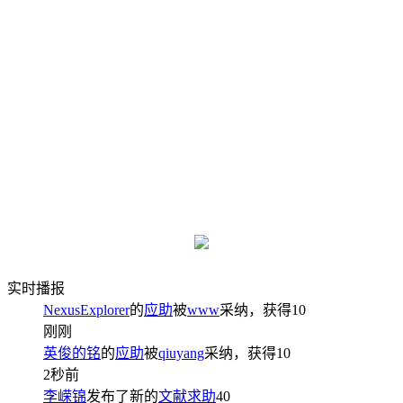
实时播报
NexusExplorer
的
应助
被
www
采纳，获得
10
刚刚
英俊的铭
的
应助
被
qiuyang
采纳，获得
10
2秒前
李嵘锦
发布了新的
文献求助
40