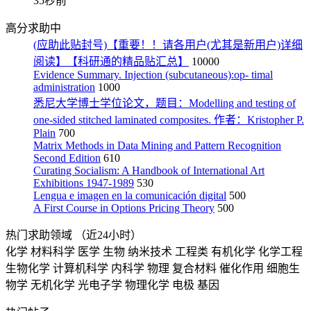
35秒前
高分求助中
(应助此贴封号)【重要！！请各用户(尤其是新用户)详细
阅读】【科研通的精品贴汇总】
10000
Evidence Summary. Injection (subcutaneous):op- timal
administration
1000
悉尼大学博士学位论文，题目：Modelling and testing of
one-sided stitched laminated composites. 作者：Kristopher P.
Plain
700
Matrix Methods in Data Mining and Pattern Recognition
Second Edition
610
Curating Socialism: A Handbook of International Art
Exhibitions 1947-1989
530
Lengua e imagen en la comunicación digital
500
A First Course in Options Pricing Theory
500
热门求助领域
（近24小时）
化学
材料科学
医学
生物
纳米技术
工程类
有机化学
化学工程
生物化学
计算机科学
内科学
物理
复合材料
催化作用
细胞生
物学
无机化学
光电子学
物理化学
电极
基因