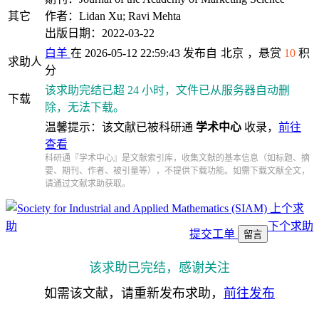
其它
作者：Lidan Xu; Ravi Mehta
出版日期：2022-03-22
白羊
在 2026-05-12 22:59:43 发布自
北京
，悬赏
10
积
求助人
分
该求助完结已超 24 小时，文件已从服务器自动删
下载
除，无法下载。
温馨提示：该文献已被科研通
学术中心
收录，
前往
查看
科研通『学术中心』是文献索引库，收集文献的基本信息（如标题、摘
要、期刊、作者、被引量等），不提供下载功能。如需下载文献全文，
请通过文献求助获取。
上个求
助
下个求助
提交工单
留言
该求助已完结，感谢关注
如需该文献，请重新发布求助，
前往发布