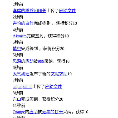
2秒前
李健的粉丝团团长
上传了
应助文件
2秒前
害怕的白竹
完成签到
，获得积分
10
4秒前
Akoasm
完成签到，获得积分
10
5秒前
填空
完成签到
，获得积分
20
5秒前
思源
的
应助
被
999
采纳，获得
10
6秒前
大气初瑶
发布了新的
文献求助
10
7秒前
aajhajkahna
上传了
应助文件
8秒前
东山
完成签到，获得积分
20
11秒前
Orange
的
应助
被
无辜的饼干
采纳，获得
10