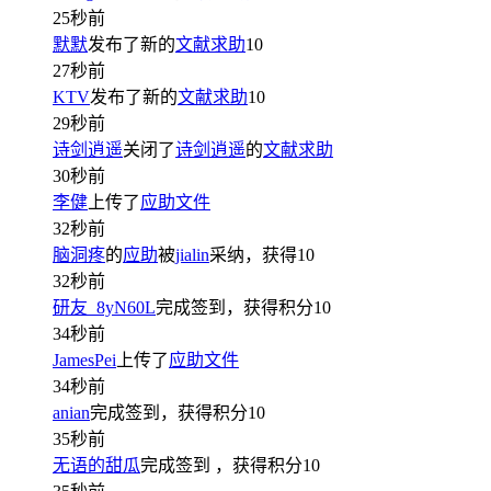
25秒前
默默
发布了新的
文献求助
10
27秒前
KTV
发布了新的
文献求助
10
29秒前
诗剑逍遥
关闭了
诗剑逍遥
的
文献求助
30秒前
李健
上传了
应助文件
32秒前
脑洞疼
的
应助
被
jialin
采纳，获得
10
32秒前
研友_8yN60L
完成签到，获得积分
10
34秒前
JamesPei
上传了
应助文件
34秒前
anian
完成签到，获得积分
10
35秒前
无语的甜瓜
完成签到
，获得积分
10