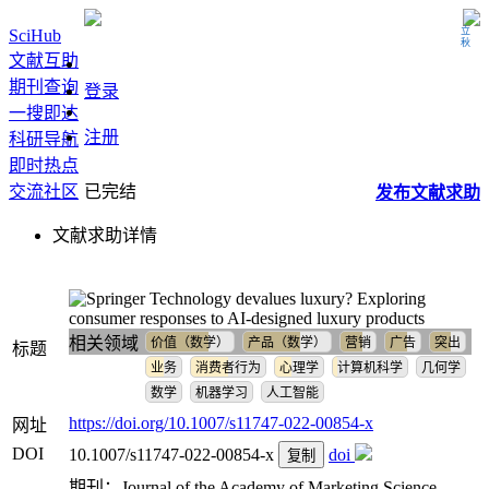
立秋
SciHub
文献互助
期刊查询
登录
一搜即达
注册
科研导航
即时热点
交流社区
已完结
发布
文献
求助
文献求助详情
Technology devalues luxury? Exploring
consumer responses to AI-designed luxury products
相关领域
价值（数学）
产品（数学）
营销
广告
突出
标题
业务
消费者行为
心理学
计算机科学
几何学
数学
机器学习
人工智能
https://doi.org/10.1007/s11747-022-00854-x
网址
DOI
10.1007/s11747-022-00854-x
doi
复制
期刊：Journal of the Academy of Marketing Science