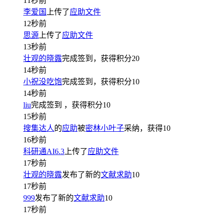
11秒前
李爱国
上传了
应助文件
12秒前
思源
上传了
应助文件
13秒前
壮观的晓露
完成签到，获得积分
20
14秒前
小祝没吃饱
完成签到，获得积分
10
14秒前
liu
完成签到
，获得积分
10
15秒前
搜集达人
的
应助
被
密林小叶子
采纳，获得
10
16秒前
科研通AI6.3
上传了
应助文件
17秒前
壮观的晓露
发布了新的
文献求助
10
17秒前
999
发布了新的
文献求助
10
17秒前