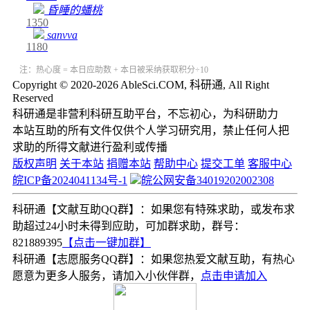
昏睡的蟠桃
1350
sanvva
1180
注：热心度 = 本日应助数 + 本日被采纳获取积分÷10
Copyright © 2020-2026 AbleSci.COM, 科研通, All Right
Reserved
科研通是非营利科研互助平台，不忘初心，为科研助力
本站互助的所有文件仅供个人学习研究用，禁止任何人把
求助的所得文献进行盈利或传播
版权声明
关于本站
捐赠本站
帮助中心
提交工单
客服中心
皖ICP备2024041134号-1
皖公网安备34019202002308
科研通【文献互助QQ群】：如果您有特殊求助，或发布求
助超过24小时未得到应助，可加群求助，群号：
821889395
【点击一键加群】
科研通【志愿服务QQ群】：如果您热爱文献互助，有热心
愿意为更多人服务，请加入小伙伴群，
点击申请加入