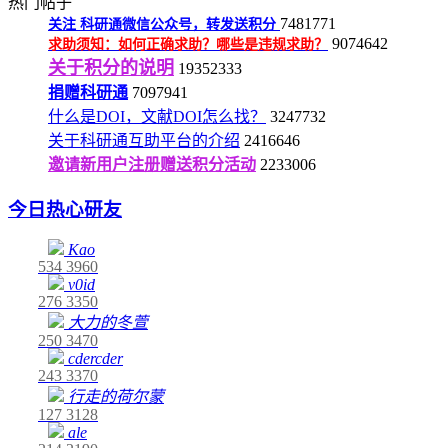
热门帖子
7481771
关注
科研通微信公众号，转发送积分
9074642
求助须知：如何正确求助？哪些是违规求助？
关于积分的说明
19352333
捐赠科研通
7097941
什么是DOI，文献DOI怎么找？
3247732
关于科研通互助平台的介绍
2416646
邀请新用户注册赠送积分活动
2233006
今日热心研友
Kao
534
3960
v0id
276
3350
大力的冬萱
250
3470
cdercder
243
3370
行走的荷尔蒙
127
3128
ale