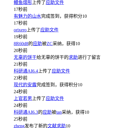
鲤鱼熠彤
上传了
应助文件
17秒前
有魅力的山水
完成签到，获得积分
10
17秒前
orixero
上传了
应助文件
19秒前
8R60d8
的
应助
被
ZC
采纳，获得
10
20秒前
无辜的饼干
给无辜的饼干的
求助
进行了留言
21秒前
科研通AI6.4
上传了
应助文件
23秒前
现代的安露
完成签到，获得积分
10
24秒前
上官若男
上传了
应助文件
24秒前
科研通AI6.3
的
应助
被
tan
采纳，获得
10
25秒前
zheng
发布了新的
文献求助
10