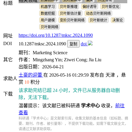
相关领域
计算机科学
贝叶斯概率
偏爱
人工智能
标题
机器学习
贝叶斯推理
偏好诱导
贝叶斯优化
数据挖掘
贝叶斯估计量
动态贝叶斯网络
用户建模
变阶贝叶斯网络
贝叶斯统计
决策论
贝叶斯网络
https://doi.org/10.1287/mksc.2024.1090
网址
DOI
10.1287/mksc.2024.1090
doi
复制
期刊：Marketing Science
其它
作者：Mingzhang Yin; Ziwei Cong; Jia Liu
出版日期：2026-04-21
土豪的迎蕾
在 2026-05-16 01:29:59 发布自
天津
，悬
求助人
赏
10
积分
该求助完结已超 24 小时，文件已从服务器自动删
下载
除，无法下载。
温馨提示：该文献已被科研通
学术中心
收录，
前往
查看
科研通『学术中心』是文献索引库，收集文献的基本信息（如标题、摘
要、期刊、作者、被引量等），不提供下载功能。如需下载文献全文，
请通过文献求助获取。