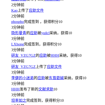
2分钟前
Kao
上传了
应助文件
2分钟前
phospho
完成签到
，获得积分
10
3分钟前
隐形曼青
的
应助
被
yuilcl
采纳，获得
10
3分钟前
LXhong
完成签到，获得积分
10
3分钟前
研友_VZG7GZ
的
应助
被
HHH
采纳，获得
10
3分钟前
研友_VZG7GZ
上传了
应助文件
3分钟前
李健的小迷弟
的
应助
被
东莨菪碱
采纳，获得
10
3分钟前
HHH
发布了新的
文献求助
10
3分钟前
坦率如之
完成签到，获得积分
10