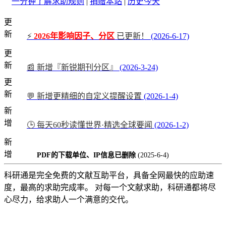
一分钟了解求助规则
|
捐赠本站
|
历史今天
更
新
⚡
2026年影响因子、分区
已更新！
(2026-6-17)
更
新
📰 新增『新锐期刊分区』
(2026-3-24)
更
新
💬 新增更精细的自定义提醒设置
(2026-1-4)
新
增
🕒 每天60秒读懂世界·精选全球要闻
(2026-1-2)
新
增
PDF的下载单位、IP信息已删除
(2025-6-4)
科研通是完全免费的文献互助平台，具备全网最快的应助速
度，最高的求助完成率。 对每一个文献求助，科研通都将尽
心尽力，给求助人一个满意的交代。