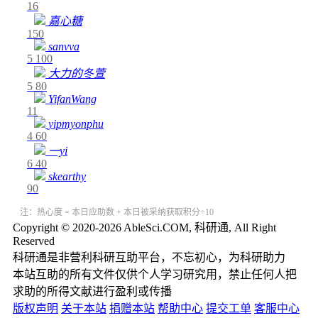
16
嘉心糖
150
sanvva
5
100
大力的冬萱
5
80
YifanWang
11
yipmyonphu
4
60
一yi
6
40
skearthy
90
注：热心度 = 本日应助数 + 本日被采纳获取积分÷10
Copyright © 2020-2026 AbleSci.COM, 科研通, All Right
Reserved
科研通是非营利科研互助平台，不忘初心，为科研助力
本站互助的所有文件仅供个人学习研究用，禁止任何人把
求助的所得文献进行盈利或传播
版权声明
关于本站
捐赠本站
帮助中心
提交工单
客服中心