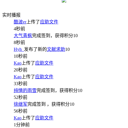
实时播报
酷波er
上传了
应助文件
4秒前
大气青枫
完成签到，获得积分
10
8秒前
Hyh_
发布了新的
文献求助
10
10秒前
Kao
上传了
应助文件
20秒前
Kao
上传了
应助文件
33秒前
纯情的雨雪
完成签到，获得积分
10
52秒前
徐继军
完成签到
，获得积分
10
56秒前
Kao
上传了
应助文件
1分钟前