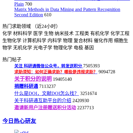
Plain
700
Matrix Methods in Data Mining and Pattern Recognition
Second Edition
610
热门求助领域
（近24小时）
化学
材料科学
医学
生物
纳米技术
工程类
有机化学
化学工程
生物化学
计算机科学
内科学
物理
复合材料
催化作用
细胞生
物学
无机化学
光电子学
物理化学
电极
基因
热门帖子
7505393
关注
科研通微信公众号，转发送积分
9094728
求助须知：如何正确求助？哪些是违规求助？
关于积分的说明
19405140
捐赠科研通
7113237
什么是DOI，文献DOI怎么找？
3251674
关于科研通互助平台的介绍
2420930
邀请新用户注册赠送积分活动
2237713
今日热心研友
v0id