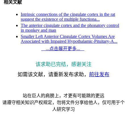
相关文献
Intrinsic connections of the cingulate cortex in the rat
suggest the existence of multiple functiona...
The anterior cingulate cortex and the phonatory control
in monkey and man
Smaller Left Anterior Cingulate Cortex Volumes Are
Associated with Impaired Hypothalamic-Pituitary-A...
The involvement of the anterior cingulate cortex in
...点击展开更多...
blood pressure control
Segregated and Integrated Coding of Reward and
Punishment in the Cingulate Cortex
该求助已完结，感谢关注
The cingulate hidden hand
如需该文献，请重新发布求助，
前往发布
ROI-analyses: Averaged percent signal change values
for all conditions against baseline shown for a)...
[Anterior cingulate cortex and processing of pain].
223. Anterior Cingulate Cortex Connectivity and
站在巨人的肩膀上，才更有可能跳的更远
Treatment Response Prediction to rTMS in Depression
请遵守相关知识产权规定，勿将文件分享给他人，仅可用于个
Switching tinnitus on or off: An initial investigation into
the role of the pregenual and rostral to...
人研究学习