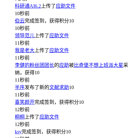
科研通AI6.2
上传了
应助文件
10秒前
伯云
完成签到，获得积分
10
10秒前
领导范儿
上传了
应助文件
11秒前
我是老大
上传了
应助文件
11秒前
李健的粉丝团团长
的
应助
被
比奇堡不想上班派大星
采
纳，获得
10
11秒前
半序
发布了新的
文献求助
10
11秒前
喜笑颜开
完成签到，获得积分
10
12秒前
桐桐
上传了
应助文件
12秒前
ksy
完成签到，获得积分
10