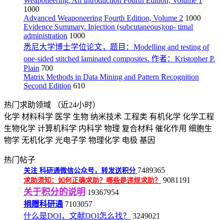
Weaponeering: An Introduction Fourth Edition, Volume 1
1000
Advanced Weaponeering Fourth Edition, Volume 2
1000
Evidence Summary. Injection (subcutaneous):op- timal
administration
1000
悉尼大学博士学位论文，题目：Modelling and testing of
one-sided stitched laminated composites. 作者：Kristopher P.
Plain
700
Matrix Methods in Data Mining and Pattern Recognition
Second Edition
610
热门求助领域
（近24小时）
化学
材料科学
医学
生物
纳米技术
工程类
有机化学
化学工程
生物化学
计算机科学
内科学
物理
复合材料
催化作用
细胞生
物学
无机化学
光电子学
物理化学
电极
基因
热门帖子
7489365
关注
科研通微信公众号，转发送积分
9081191
求助须知：如何正确求助？哪些是违规求助？
关于积分的说明
19367954
捐赠科研通
7103057
什么是DOI，文献DOI怎么找？
3249021