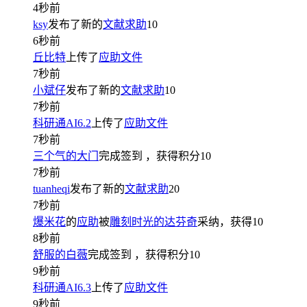
4秒前
ksy
发布了新的
文献求助
10
6秒前
丘比特
上传了
应助文件
7秒前
小斌仔
发布了新的
文献求助
10
7秒前
科研通AI6.2
上传了
应助文件
7秒前
三个气的大门
完成签到
，获得积分
10
7秒前
tuanheqi
发布了新的
文献求助
20
7秒前
爆米花
的
应助
被
雕刻时光的达芬奇
采纳，获得
10
8秒前
舒服的白薇
完成签到
，获得积分
10
9秒前
科研通AI6.3
上传了
应助文件
9秒前