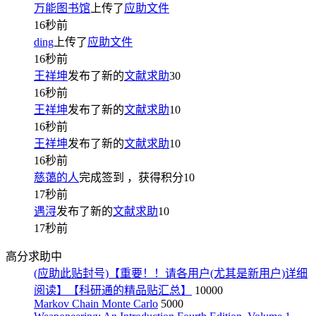
万能图书馆
上传了
应助文件
16秒前
ding
上传了
应助文件
16秒前
王祥坤
发布了新的
文献求助
30
16秒前
王祥坤
发布了新的
文献求助
10
16秒前
王祥坤
发布了新的
文献求助
10
16秒前
慈蔼的人
完成签到
，获得积分
10
17秒前
遇浔
发布了新的
文献求助
10
17秒前
高分求助中
(应助此贴封号)【重要！！请各用户(尤其是新用户)详细
阅读】【科研通的精品贴汇总】
10000
Markov Chain Monte Carlo
5000