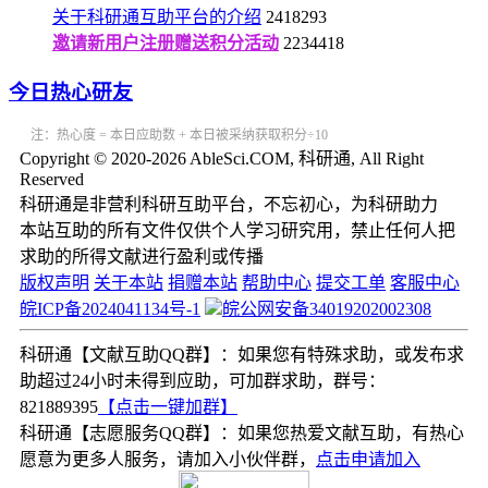
关于科研通互助平台的介绍
2418293
邀请新用户注册赠送积分活动
2234418
今日热心研友
注：热心度 = 本日应助数 + 本日被采纳获取积分÷10
Copyright © 2020-2026 AbleSci.COM, 科研通, All Right
Reserved
科研通是非营利科研互助平台，不忘初心，为科研助力
本站互助的所有文件仅供个人学习研究用，禁止任何人把
求助的所得文献进行盈利或传播
版权声明
关于本站
捐赠本站
帮助中心
提交工单
客服中心
皖ICP备2024041134号-1
皖公网安备34019202002308
科研通【文献互助QQ群】：如果您有特殊求助，或发布求
助超过24小时未得到应助，可加群求助，群号：
821889395
【点击一键加群】
科研通【志愿服务QQ群】：如果您热爱文献互助，有热心
愿意为更多人服务，请加入小伙伴群，
点击申请加入