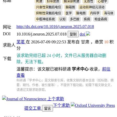
标题
刺激
扣带皮质
脑深部刺激
无血性
心理学
兴奋性突触后电位
脑磁图
运动前神经元活动
抑制性突触后电位
医学
脑电图
内科学
海马体
中枢神经系统
认知
多巴胺
疾病
帕金森病
http://dx.doi.org/10.1016/j.neuron.2025.07.018
网址
DOI
10.1016/j.neuron.2025.07.018
doi
复制
芜茗
在 2026-07-09 09:22:53 发布自
甘肃
，悬赏
10
积
求助人
分
该求助完结已超 24 小时，文件已从服务器自动删
下载
除，无法下载。
温馨提示：该文献已被科研通
学术中心
收录，
前往
查看
科研通『学术中心』是文献索引库，收集文献的基本信息（如标题、摘
要、期刊、作者、被引量等），不提供下载功能。如需下载文献全文，
请通过文献求助获取。
上个求助
下个求助
提交工单
留言