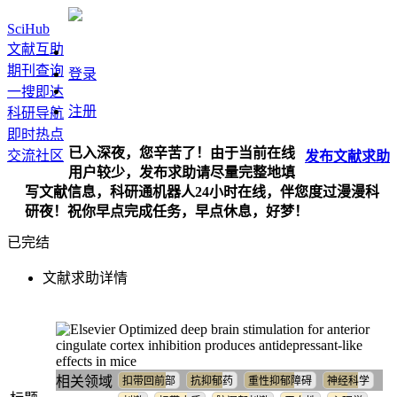
SciHub
文献互助
期刊查询
登录
一搜即达
注册
科研导航
即时热点
已入深夜，您辛苦了！由于当前在线
交流社区
发布
文献
求助
用户较少，发布求助请尽量完整地填
写文献信息，科研通机器人24小时在线，伴您度过漫漫科
研夜！祝你早点完成任务，早点休息，好梦！
已完结
文献求助详情
Optimized deep brain stimulation for anterior
cingulate cortex inhibition produces antidepressant-like
effects in mice
相关领域
扣带回前部
抗抑郁药
重性抑郁障碍
神经科学