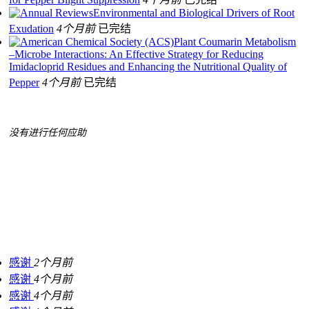
Environmental and Biological Drivers of Root
Exudation
4个月前
已完结
Plant Coumarin Metabolism
–Microbe Interactions: An Effective Strategy for Reducing
Imidacloprid Residues and Enhancing the Nutritional Quality of
Pepper
4个月前
已完结
没有进行任何应助
感谢
2个月前
感谢
4个月前
感谢
4个月前