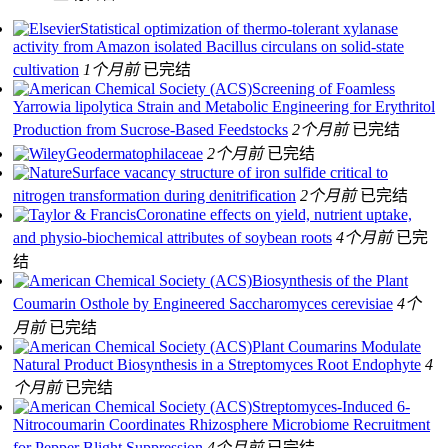
Statistical optimization of thermo-tolerant xylanase
activity from Amazon isolated Bacillus circulans on solid-state
cultivation
1个月前
已完结
Screening of Foamless
Yarrowia lipolytica Strain and Metabolic Engineering for Erythritol
Production from Sucrose-Based Feedstocks
2个月前
已完结
Geodermatophilaceae
2个月前
已完结
Surface vacancy structure of iron sulfide critical to
nitrogen transformation during denitrification
2个月前
已完结
Coronatine effects on yield, nutrient uptake,
and physio-biochemical attributes of soybean roots
4个月前
已完
结
Biosynthesis of the Plant
Coumarin Osthole by Engineered Saccharomyces cerevisiae
4个
月前
已完结
Plant Coumarins Modulate
Natural Product Biosynthesis in a Streptomyces Root Endophyte
4
个月前
已完结
Streptomyces-Induced 6-
Nitrocoumarin Coordinates Rhizosphere Microbiome Recruitment
for Pepper Blight Suppression
4个月前
已完结