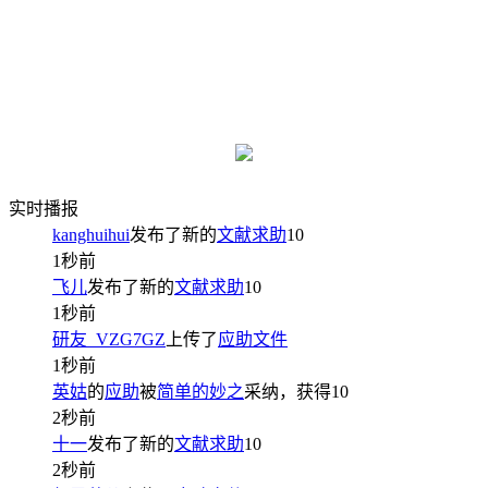
实时播报
kanghuihui
发布了新的
文献求助
10
1秒前
飞儿
发布了新的
文献求助
10
1秒前
研友_VZG7GZ
上传了
应助文件
1秒前
英姑
的
应助
被
简单的妙之
采纳，获得
10
2秒前
十一
发布了新的
文献求助
10
2秒前