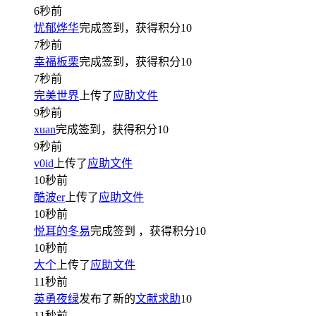
6秒前
忧郁烨华
完成签到，获得积分
10
7秒前
幸福板栗
完成签到，获得积分
10
7秒前
完美世界
上传了
应助文件
9秒前
xuan
完成签到，获得积分
10
9秒前
v0id
上传了
应助文件
10秒前
酷波er
上传了
应助文件
10秒前
悦耳的冬易
完成签到
，获得积分
10
10秒前
大个
上传了
应助文件
11秒前
英勇夜绿
发布了新的
文献求助
10
11秒前