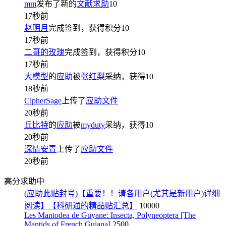
mm
发布了新的
文献求助
10
17秒前
赵明月
完成签到，获得积分
10
17秒前
二哥的玫瑰
完成签到，获得积分
10
17秒前
大模型
的
应助
被
张红梨
采纳，获得
10
18秒前
CipherSage
上传了
应助文件
20秒前
丘比特
的
应助
被
myduty
采纳，获得
10
20秒前
深情安青
上传了
应助文件
20秒前
高分求助中
(应助此贴封号)【重要！！请各用户(尤其是新用户)详细
阅读】【科研通的精品贴汇总】
10000
Les Mantodea de Guyane: Insecta, Polyneoptera [The
Mantids of French Guiana]
2500