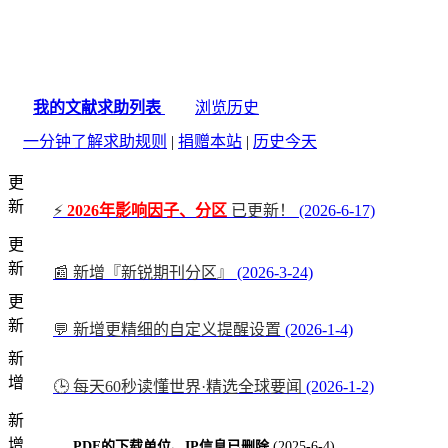
我的文献求助列表
浏览历史
一分钟了解求助规则
|
捐赠本站
|
历史今天
更
新
⚡
2026年影响因子、分区
已更新！
(2026-6-17)
更
新
📰 新增『新锐期刊分区』
(2026-3-24)
更
新
💬 新增更精细的自定义提醒设置
(2026-1-4)
新
增
🕒 每天60秒读懂世界·精选全球要闻
(2026-1-2)
新
增
PDF的下载单位、IP信息已删除
(2025-6-4)