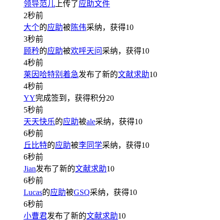
领导范儿
上传了
应助文件
2秒前
大个
的
应助
被
陈伟
采纳，获得
10
3秒前
顾矜
的
应助
被
欢呼天问
采纳，获得
10
4秒前
莱因哈特别着急
发布了新的
文献求助
10
4秒前
YY
完成签到，获得积分
20
5秒前
天天快乐
的
应助
被
ale
采纳，获得
10
6秒前
丘比特
的
应助
被
李同学
采纳，获得
10
6秒前
Jian
发布了新的
文献求助
10
6秒前
Lucas
的
应助
被
GSQ
采纳，获得
10
6秒前
小曹君
发布了新的
文献求助
10