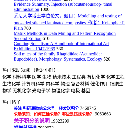
Evidence Summary. Injection (subcutaneous):op- timal
administration
1000
悉尼大学博士学位论文，题目：Modelling and testing of
one-sided stitched laminated composites. 作者：Kristopher P.
Plain
700
Matrix Methods in Data Mining and Pattern Recognition
Second Edition
610
Curating Socialism: A Handbook of International Art
Exhibitions 1947-1989
530
Soil mites of the family Rhagidiidae (Actinedida:
Eupodoidea). Morphology, Systematics, Ecology
520
热门求助领域
（近24小时）
化学
材料科学
医学
生物
纳米技术
工程类
有机化学
化学工程
生物化学
计算机科学
内科学
物理
复合材料
催化作用
细胞生
物学
无机化学
光电子学
物理化学
电极
基因
热门帖子
7468745
关注
科研通微信公众号，转发送积分
9063663
求助须知：如何正确求助？哪些是违规求助？
关于积分的说明
19323299
捐赠科研通
7089078