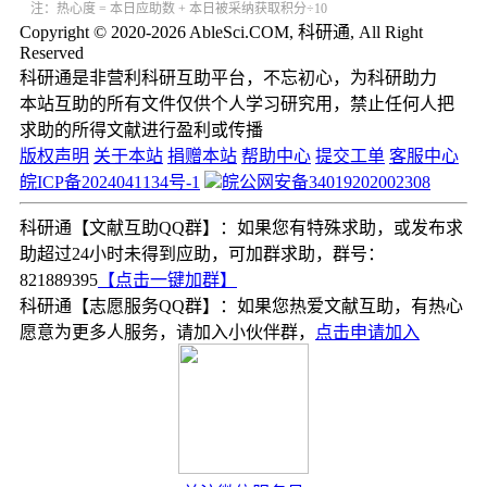
注：热心度 = 本日应助数 + 本日被采纳获取积分÷10
Copyright © 2020-2026 AbleSci.COM, 科研通, All Right
Reserved
科研通是非营利科研互助平台，不忘初心，为科研助力
本站互助的所有文件仅供个人学习研究用，禁止任何人把
求助的所得文献进行盈利或传播
版权声明
关于本站
捐赠本站
帮助中心
提交工单
客服中心
皖ICP备2024041134号-1
皖公网安备34019202002308
科研通【文献互助QQ群】：如果您有特殊求助，或发布求
助超过24小时未得到应助，可加群求助，群号：
821889395
【点击一键加群】
科研通【志愿服务QQ群】：如果您热爱文献互助，有热心
愿意为更多人服务，请加入小伙伴群，
点击申请加入