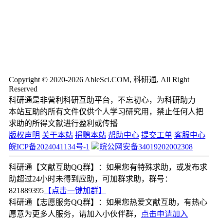
Copyright © 2020-2026 AbleSci.COM, 科研通, All Right
Reserved
科研通是非营利科研互助平台，不忘初心，为科研助力
本站互助的所有文件仅供个人学习研究用，禁止任何人把
求助的所得文献进行盈利或传播
版权声明
关于本站
捐赠本站
帮助中心
提交工单
客服中心
皖ICP备2024041134号-1
皖公网安备34019202002308
科研通【文献互助QQ群】：如果您有特殊求助，或发布求
助超过24小时未得到应助，可加群求助，群号：
821889395
【点击一键加群】
科研通【志愿服务QQ群】：如果您热爱文献互助，有热心
愿意为更多人服务，请加入小伙伴群，
点击申请加入