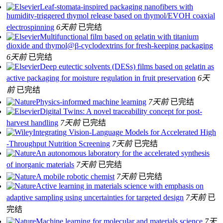
Leaf-stomata-inspired packaging nanofibers with
humidity-triggered thymol release based on thymol/EVOH coaxial
electrospinning
6天前
已完结
Multifunctional film based on gelatin with titanium
dioxide and thymol@β-cyclodextrins for fresh-keeping packaging
6天前
已完结
Deep eutectic solvents (DESs) films based on gelatin as
active packaging for moisture regulation in fruit preservation
6天
前
已完结
Physics-informed machine learning
7天前
已完结
Digital Twins: A novel traceability concept for post-
harvest handling
7天前
已完结
Integrating Vision‐Language Models for Accelerated High
‐Throughput Nutrition Screening
7天前
已完结
An autonomous laboratory for the accelerated synthesis
of inorganic materials
7天前
已完结
A mobile robotic chemist
7天前
已完结
Active learning in materials science with emphasis on
adaptive sampling using uncertainties for targeted design
7天前
已
完结
Machine learning for molecular and materials science
7天