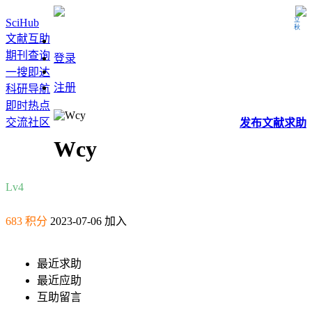
立秋
SciHub
文献互助
期刊查询
登录
一搜即达
注册
科研导航
即时热点
交流社区
发布
文献
求助
Wcy
Lv4
683 积分
2023-07-06 加入
最近求助
最近应助
互助留言